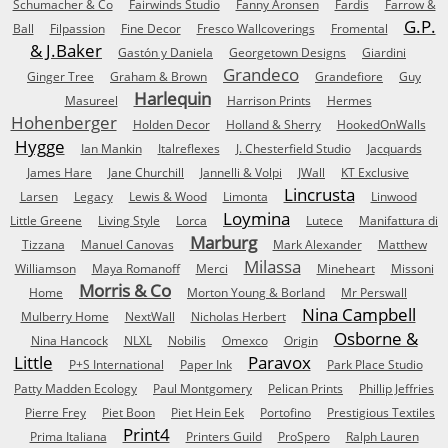
Schumacher & Co
Fairwinds Studio
Fanny Aronsen
Fardis
Farrow &
G.P.
Ball
Filpassion
Fine Decor
Fresco Wallcoverings
Fromental
& J.Baker
Gastón y Daniela
Georgetown Designs
Giardini
Grandeco
Ginger Tree
Graham & Brown
Grandefiore
Guy
Harlequin
Masureel
Harrison Prints
Hermes
Hohenberger
Holden Decor
Holland & Sherry
HookedOnWalls
Hygge
Ian Mankin
Italreflexes
J. Chesterfield Studio
Jacquards
James Hare
Jane Churchill
Jannelli & Volpi
JWall
KT Exclusive
Lincrusta
Larsen
Legacy
Lewis & Wood
Limonta
Linwood
Loymina
Little Greene
Living Style
Lorca
Lutece
Manifattura di
Marburg
Tizzana
Manuel Canovas
Mark Alexander
Matthew
Milassa
Williamson
Maya Romanoff
Merci
Mineheart
Missoni
Morris & Co
Home
Morton Young & Borland
Mr Perswall
Nina Campbell
Mulberry Home
NextWall
Nicholas Herbert
Osborne &
Nina Hancock
NLXL
Nobilis
Omexco
Origin
Little
Paravox
P+S International
Paper Ink
Park Place Studio
Patty Madden Ecology
Paul Montgomery
Pelican Prints
Phillip Jeffries
Pierre Frey
Piet Boon
Piet Hein Eek
Portofino
Prestigious Textiles
Print4
Prima Italiana
Printers Guild
ProSpero
Ralph Lauren