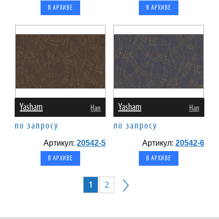
В АРХИВЕ
В АРХИВЕ
Yasham
Yasham
Han
Han
по запросу
по запросу
Артикул:
20542-5
Артикул:
20542-6
В АРХИВЕ
В АРХИВЕ
1
2