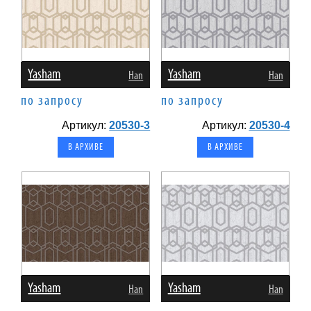
Yasham
Yasham
Han
Han
по запросу
по запросу
Артикул:
20530-3
Артикул:
20530-4
В АРХИВЕ
В АРХИВЕ
Yasham
Yasham
Han
Han