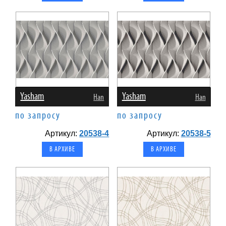
Yasham
Yasham
Han
Han
по запросу
по запросу
Артикул:
20538-4
Артикул:
20538-5
В АРХИВЕ
В АРХИВЕ