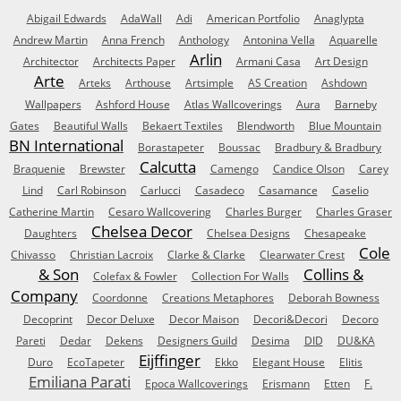
Abigail Edwards
AdaWall
Adi
American Portfolio
Anaglypta
Andrew Martin
Anna French
Anthology
Antonina Vella
Aquarelle
Arlin
Architector
Architects Paper
Armani Casa
Art Design
Arte
Arteks
Arthouse
Artsimple
AS Creation
Ashdown
Wallpapers
Ashford House
Atlas Wallcoverings
Aura
Barneby
Gates
Beautiful Walls
Bekaert Textiles
Blendworth
Blue Mountain
BN International
Borastapeter
Boussac
Bradbury & Bradbury
Calcutta
Braquenie
Brewster
Camengo
Candice Olson
Carey
Lind
Carl Robinson
Carlucci
Casadeco
Casamance
Caselio
Catherine Martin
Cesaro Wallcovering
Charles Burger
Charles Graser
Chelsea Decor
Daughters
Chelsea Designs
Chesapeake
Cole
Chivasso
Christian Lacroix
Clarke & Clarke
Clearwater Crest
& Son
Collins &
Colefax & Fowler
Collection For Walls
Company
Coordonne
Creations Metaphores
Deborah Bowness
Decoprint
Decor Deluxe
Decor Maison
Decori&Decori
Decoro
Pareti
Dedar
Dekens
Designers Guild
Desima
DID
DU&KA
Eijffinger
Duro
EcoTapeter
Ekko
Elegant House
Elitis
Emiliana Parati
Epoca Wallcoverings
Erismann
Etten
F.