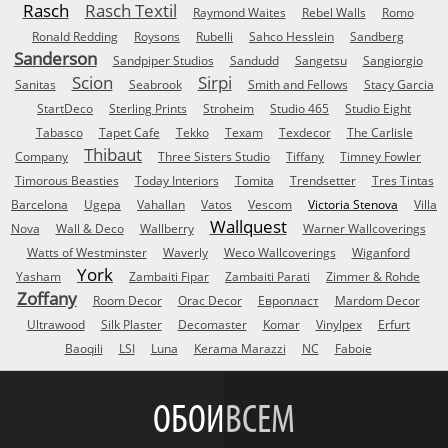
Rasch
Rasch Textil
Raymond Waites
Rebel Walls
Romo
Ronald Redding
Roysons
Rubelli
Sahco Hesslein
Sandberg
Sanderson
Sandpiper Studios
Sandudd
Sangetsu
Sangiorgio
Scion
Sirpi
Sanitas
Seabrook
Smith and Fellows
Stacy Garcia
StartDeco
Sterling Prints
Stroheim
Studio 465
Studio Eight
Tabasco
Tapet Cafe
Tekko
Texam
Texdecor
The Carlisle
Thibaut
Company
Three Sisters Studio
Tiffany
Timney Fowler
Timorous Beasties
Today Interiors
Tomita
Trendsetter
Tres Tintas
Barcelona
Ugepa
Vahallan
Vatos
Vescom
Victoria Stenova
Villa
Wallquest
Nova
Wall & Deco
Wallberry
Warner Wallcoverings
Watts of Westminster
Waverly
Weco Wallcoverings
Wiganford
York
Yasham
Zambaiti Fipar
Zambaiti Parati
Zimmer & Rohde
Zoffany
Room Decor
Orac Decor
Европласт
Mardom Decor
Ultrawood
Silk Plaster
Decomaster
Komar
Vinylpex
Erfurt
Baoqili
LSI
Luna
Kerama Marazzi
NC
Faboie
ОБОИ
ВСЕМ