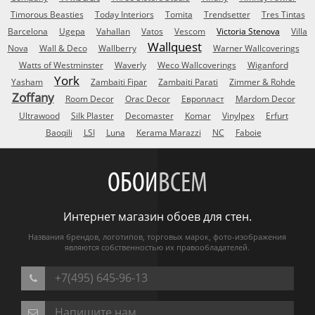
Timorous Beasties
Today Interiors
Tomita
Trendsetter
Tres Tintas
Barcelona
Ugepa
Vahallan
Vatos
Vescom
Victoria Stenova
Villa
Wallquest
Nova
Wall & Deco
Wallberry
Warner Wallcoverings
Watts of Westminster
Waverly
Weco Wallcoverings
Wiganford
York
Yasham
Zambaiti Fipar
Zambaiti Parati
Zimmer & Rohde
Zoffany
Room Decor
Orac Decor
Европласт
Mardom Decor
Ultrawood
Silk Plaster
Decomaster
Komar
Vinylpex
Erfurt
Baoqili
LSI
Luna
Kerama Marazzi
NC
Faboie
ОБОИ
ВСЕМ
Интернет магазин обоев для стен.
Названия брендов, логотипов, торговых марок, фото-изображения
являются собственностью их правообладателей.
+7(495) 645-96-13
Напишите нам