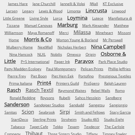
James Hare
Jane Churchill
Jannelli & Volpi
JWall
KT Exclusive
Lincrusta
Larsen
Legacy
Lewis & Wood
Limonta
Linwood
Loymina
Little Greene
Living Style
Lorca
Lutece
Manifattura di
Marburg
Tizzana
Manuel Canovas
Mark Alexander
Matthew
Milassa
Williamson
Maya Romanoff
Merci
Mineheart
Missoni
Morris & Co
Home
Morton Young & Borland
Mr Perswall
Nina Campbell
Mulberry Home
NextWall
Nicholas Herbert
Osborne &
Nina Hancock
NLXL
Nobilis
Omexco
Origin
Little
Paravox
P+S International
Paper Ink
Park Place Studio
Patty Madden Ecology
Paul Montgomery
Pelican Prints
Phillip Jeffries
Pierre Frey
Piet Boon
Piet Hein Eek
Portofino
Prestigious Textiles
Print4
Prima Italiana
Printers Guild
ProSpero
Ralph Lauren
Rasch
Rasch Textil
Raymond Waites
Rebel Walls
Romo
Ronald Redding
Roysons
Rubelli
Sahco Hesslein
Sandberg
Sanderson
Sandpiper Studios
Sandudd
Sangetsu
Sangiorgio
Scion
Sirpi
Sanitas
Seabrook
Smith and Fellows
Stacy Garcia
StartDeco
Sterling Prints
Stroheim
Studio 465
Studio Eight
Tabasco
Tapet Cafe
Tekko
Texam
Texdecor
The Carlisle
Thibaut
Company
Three Sisters Studio
Tiffany
Timney Fowler