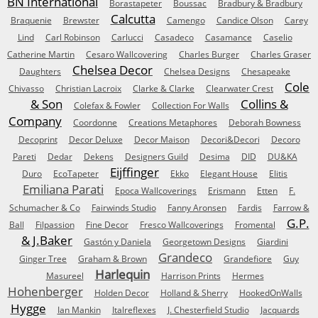
BN International
Borastapeter
Boussac
Bradbury & Bradbury
Calcutta
Braquenie
Brewster
Camengo
Candice Olson
Carey
Lind
Carl Robinson
Carlucci
Casadeco
Casamance
Caselio
Catherine Martin
Cesaro Wallcovering
Charles Burger
Charles Graser
Chelsea Decor
Daughters
Chelsea Designs
Chesapeake
Cole
Chivasso
Christian Lacroix
Clarke & Clarke
Clearwater Crest
& Son
Collins &
Colefax & Fowler
Collection For Walls
Company
Coordonne
Creations Metaphores
Deborah Bowness
Decoprint
Decor Deluxe
Decor Maison
Decori&Decori
Decoro
Pareti
Dedar
Dekens
Designers Guild
Desima
DID
DU&KA
Eijffinger
Duro
EcoTapeter
Ekko
Elegant House
Elitis
Emiliana Parati
Epoca Wallcoverings
Erismann
Etten
F.
Schumacher & Co
Fairwinds Studio
Fanny Aronsen
Fardis
Farrow &
G.P.
Ball
Filpassion
Fine Decor
Fresco Wallcoverings
Fromental
& J.Baker
Gastón y Daniela
Georgetown Designs
Giardini
Grandeco
Ginger Tree
Graham & Brown
Grandefiore
Guy
Harlequin
Masureel
Harrison Prints
Hermes
Hohenberger
Holden Decor
Holland & Sherry
HookedOnWalls
Hygge
Ian Mankin
Italreflexes
J. Chesterfield Studio
Jacquards