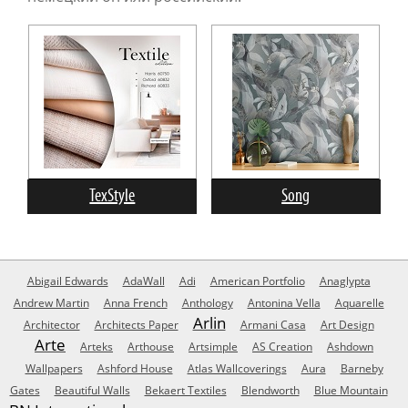
TexStyle
Song
Abigail Edwards
AdaWall
Adi
American Portfolio
Anaglypta
Andrew Martin
Anna French
Anthology
Antonina Vella
Aquarelle
Arlin
Architector
Architects Paper
Armani Casa
Art Design
Arte
Arteks
Arthouse
Artsimple
AS Creation
Ashdown
Wallpapers
Ashford House
Atlas Wallcoverings
Aura
Barneby
Gates
Beautiful Walls
Bekaert Textiles
Blendworth
Blue Mountain