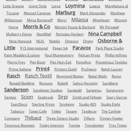
Loymina
Little Greene
Living Style
Lorca
Lutece
Manifattura di
Marburg
Tizzana
Manuel Canovas
Mark Alexander
Matthew
Milassa
Williamson
Maya Romanoff
Merci
Mineheart
Missoni
Morris & Co
Home
Morton Young & Borland
Mr Perswall
Nina Campbell
Mulberry Home
NextWall
Nicholas Herbert
Osborne &
Nina Hancock
NLXL
Nobilis
Omexco
Origin
Little
Paravox
P+S International
Paper Ink
Park Place Studio
Patty Madden Ecology
Paul Montgomery
Pelican Prints
Phillip Jeffries
Pierre Frey
Piet Boon
Piet Hein Eek
Portofino
Prestigious Textiles
Print4
Prima Italiana
Printers Guild
ProSpero
Ralph Lauren
Rasch
Rasch Textil
Raymond Waites
Rebel Walls
Romo
Ronald Redding
Roysons
Rubelli
Sahco Hesslein
Sandberg
Sanderson
Sandpiper Studios
Sandudd
Sangetsu
Sangiorgio
Scion
Sirpi
Sanitas
Seabrook
Smith and Fellows
Stacy Garcia
StartDeco
Sterling Prints
Stroheim
Studio 465
Studio Eight
Tabasco
Tapet Cafe
Tekko
Texam
Texdecor
The Carlisle
Thibaut
Company
Three Sisters Studio
Tiffany
Timney Fowler
Timorous Beasties
Today Interiors
Tomita
Trendsetter
Tres Tintas