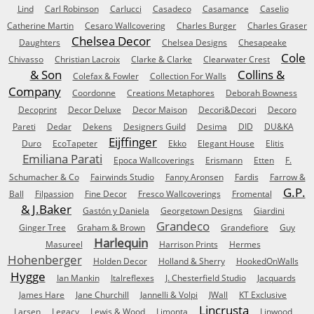
Lind
Carl Robinson
Carlucci
Casadeco
Casamance
Caselio
Catherine Martin
Cesaro Wallcovering
Charles Burger
Charles Graser
Chelsea Decor
Daughters
Chelsea Designs
Chesapeake
Cole
Chivasso
Christian Lacroix
Clarke & Clarke
Clearwater Crest
& Son
Collins &
Colefax & Fowler
Collection For Walls
Company
Coordonne
Creations Metaphores
Deborah Bowness
Decoprint
Decor Deluxe
Decor Maison
Decori&Decori
Decoro
Pareti
Dedar
Dekens
Designers Guild
Desima
DID
DU&KA
Eijffinger
Duro
EcoTapeter
Ekko
Elegant House
Elitis
Emiliana Parati
Epoca Wallcoverings
Erismann
Etten
F.
Schumacher & Co
Fairwinds Studio
Fanny Aronsen
Fardis
Farrow &
G.P.
Ball
Filpassion
Fine Decor
Fresco Wallcoverings
Fromental
& J.Baker
Gastón y Daniela
Georgetown Designs
Giardini
Grandeco
Ginger Tree
Graham & Brown
Grandefiore
Guy
Harlequin
Masureel
Harrison Prints
Hermes
Hohenberger
Holden Decor
Holland & Sherry
HookedOnWalls
Hygge
Ian Mankin
Italreflexes
J. Chesterfield Studio
Jacquards
James Hare
Jane Churchill
Jannelli & Volpi
JWall
KT Exclusive
Lincrusta
Larsen
Legacy
Lewis & Wood
Limonta
Linwood