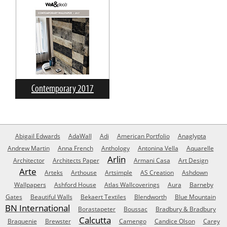
Contemporary 2017
Abigail Edwards
AdaWall
Adi
American Portfolio
Anaglypta
Andrew Martin
Anna French
Anthology
Antonina Vella
Aquarelle
Arlin
Architector
Architects Paper
Armani Casa
Art Design
Arte
Arteks
Arthouse
Artsimple
AS Creation
Ashdown
Wallpapers
Ashford House
Atlas Wallcoverings
Aura
Barneby
Gates
Beautiful Walls
Bekaert Textiles
Blendworth
Blue Mountain
BN International
Borastapeter
Boussac
Bradbury & Bradbury
Calcutta
Braquenie
Brewster
Camengo
Candice Olson
Carey