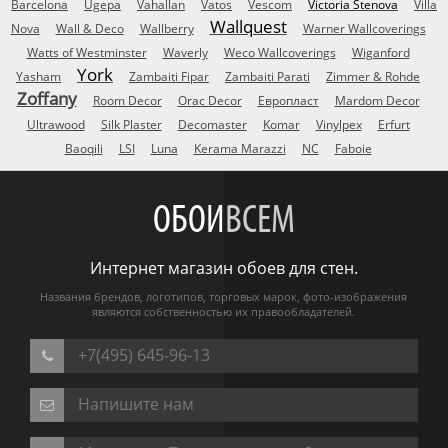
Barcelona
Ugepa
Vahallan
Vatos
Vescom
Victoria Stenova
Villa
Wallquest
Nova
Wall & Deco
Wallberry
Warner Wallcoverings
Watts of Westminster
Waverly
Weco Wallcoverings
Wiganford
York
Yasham
Zambaiti Fipar
Zambaiti Parati
Zimmer & Rohde
Zoffany
Room Decor
Orac Decor
Европласт
Mardom Decor
Ultrawood
Silk Plaster
Decomaster
Komar
Vinylpex
Erfurt
Baoqili
LSI
Luna
Kerama Marazzi
NC
Faboie
ОБОИ
ВСЕМ
Интернет магазин обоев для стен.
Названия брендов, логотипов, торговых марок, фото-изображения
являются собственностью их правообладателей.
+7(495) 645-96-13
Напишите нам