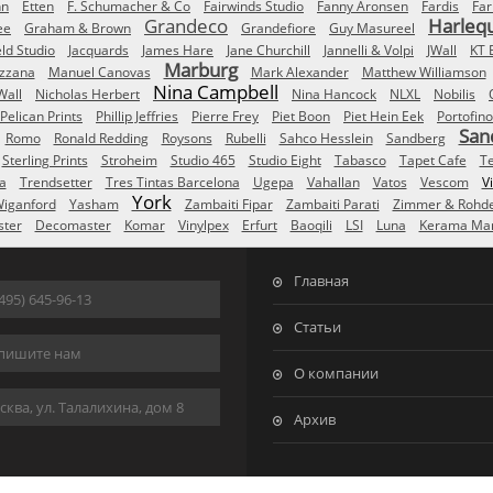
nn
Etten
F. Schumacher & Co
Fairwinds Studio
Fanny Aronsen
Fardis
Far
Grandeco
Harleq
ee
Graham & Brown
Grandefiore
Guy Masureel
eld Studio
Jacquards
James Hare
Jane Churchill
Jannelli & Volpi
JWall
KT 
Marburg
izzana
Manuel Canovas
Mark Alexander
Matthew Williamson
Nina Campbell
Wall
Nicholas Herbert
Nina Hancock
NLXL
Nobilis
Pelican Prints
Phillip Jeffries
Pierre Frey
Piet Boon
Piet Hein Eek
Portofino
San
Romo
Ronald Redding
Roysons
Rubelli
Sahco Hesslein
Sandberg
Sterling Prints
Stroheim
Studio 465
Studio Eight
Tabasco
Tapet Cafe
T
a
Trendsetter
Tres Tintas Barcelona
Ugepa
Vahallan
Vatos
Vescom
V
York
iganford
Yasham
Zambaiti Fipar
Zambaiti Parati
Zimmer & Rohd
ster
Decomaster
Komar
Vinylpex
Erfurt
Baoqili
LSI
Luna
Kerama Mar
Главная
495) 645-96-13
Статьи
пишите нам
О компании
ква, ул. Талалихина, дом 8
Архив