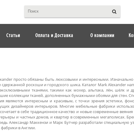
Статьи
Оплата и Доставка
О компании
Ко
exander просто обязаны быть люксовыми и интересными. Изначально
 сдержанной роскоши и городского шика. Каталог Mark Alexander на
эксклюзивными тканями, такими как мохер, альпака, лён, шёлк и д
йшие коллекции тканей, дополненных бумажными обоями для стен. С
я являются интересным и красивым, с точки зрения эстетики, фоно
ущих дизайнеров интерьеров. Многие мебельные фабрики использов
очетает в себе традиционное качество и новые современные веяния с
терьеры и частных домов, и квартир в современных мегаполисах. Бре
ередь Александр Маккензи и Марк Бутчер разработали специальную уз
с фабрики в Англии.