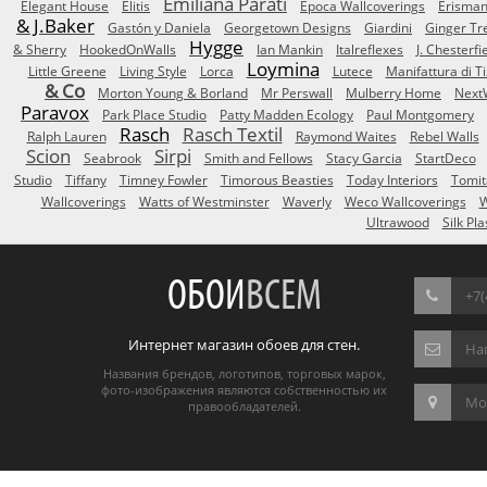
Emiliana Parati
Elegant House
Elitis
Epoca Wallcoverings
Erisma
& J.Baker
Gastón y Daniela
Georgetown Designs
Giardini
Ginger Tr
Hygge
& Sherry
HookedOnWalls
Ian Mankin
Italreflexes
J. Chesterfi
Loymina
Little Greene
Living Style
Lorca
Lutece
Manifattura di T
& Co
Morton Young & Borland
Mr Perswall
Mulberry Home
Next
Paravox
Park Place Studio
Patty Madden Ecology
Paul Montgomery
Rasch
Rasch Textil
Ralph Lauren
Raymond Waites
Rebel Walls
Scion
Sirpi
Seabrook
Smith and Fellows
Stacy Garcia
StartDeco
Studio
Tiffany
Timney Fowler
Timorous Beasties
Today Interiors
Tomit
Wallcoverings
Watts of Westminster
Waverly
Weco Wallcoverings
W
Ultrawood
Silk Pla
ОБОИ
ВСЕМ
+7(
Интернет магазин обоев для стен.
На
Названия брендов, логотипов, торговых марок,
фото-изображения являются собственностью их
Мос
правообладателей.