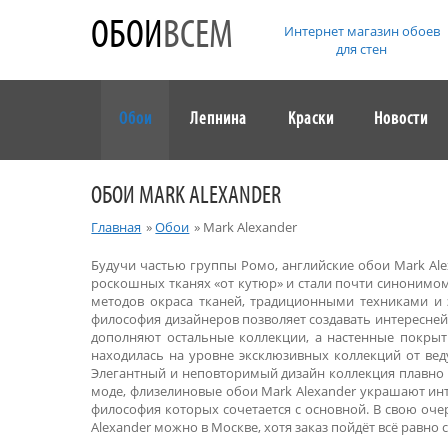
ОБОИ
ВСЕМ
Интернет магазин обоев
для стен
Обои
Лепнина
Краски
Новости
ОБОИ MARK ALEXANDER
Главная
»
Обои
»
Mark Alexander
Будучи частью группы Ромо, английские обои Mark Al
роскошных тканях «от кутюр» и стали почти синонимом
методов окраса тканей, традиционными техниками и 
философия дизайнеров позволяет создавать интересне
дополняют остальные коллекции, а настенные покрыти
находилась на уровне эксклюзивных коллекций от вед
Элегантный и неповторимый дизайн коллекция плавно с
моде, флизелиновые обои Mark Alexander украшают ин
философия которых сочетается с основной. В свою оч
Alexander можно в Москве, хотя заказ пойдёт всё равно 