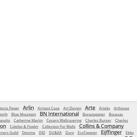
Arlin
Arte
tects Paper
Armani Casa
Art Design
Arteks
Arthouse
BN International
orth
Blue Mountain
Borastapeter
Boussac
aselio
Catherine Martin
Cesaro Wallcovering
Charles Burger
Charles
Son
Collins & Company
Colefax & Fowler
Collection For Walls
Eijffinger
gners Guild
Desima
DID
DU&KA
Duro
EcoTapeter
Ekko