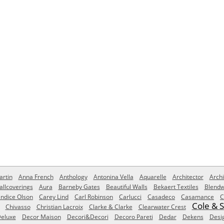
rtin
Anna French
Anthology
Antonina Vella
Aquarelle
Architector
Archi
allcoverings
Aura
Barneby Gates
Beautiful Walls
Bekaert Textiles
Blendw
ndice Olson
Carey Lind
Carl Robinson
Carlucci
Casadeco
Casamance
C
Cole & 
Chivasso
Christian Lacroix
Clarke & Clarke
Clearwater Crest
eluxe
Decor Maison
Decori&Decori
Decoro Pareti
Dedar
Dekens
Desi