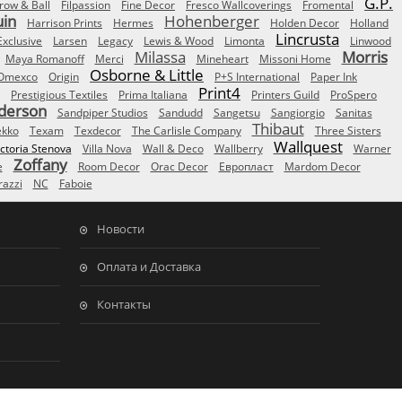
G.P.
row & Ball
Filpassion
Fine Decor
Fresco Wallcoverings
Fromental
uin
Hohenberger
Harrison Prints
Hermes
Holden Decor
Holland
Lincrusta
Exclusive
Larsen
Legacy
Lewis & Wood
Limonta
Linwood
Milassa
Morris
Maya Romanoff
Merci
Mineheart
Missoni Home
Osborne & Little
Omexco
Origin
P+S International
Paper Ink
Print4
Prestigious Textiles
Prima Italiana
Printers Guild
ProSpero
derson
Sandpiper Studios
Sandudd
Sangetsu
Sangiorgio
Sanitas
Thibaut
ekko
Texam
Texdecor
The Carlisle Company
Three Sisters
Wallquest
ictoria Stenova
Villa Nova
Wall & Deco
Wallberry
Warner
Zoffany
e
Room Decor
Orac Decor
Европласт
Mardom Decor
azzi
NC
Faboie
Новости
Оплата и Доставка
Контакты