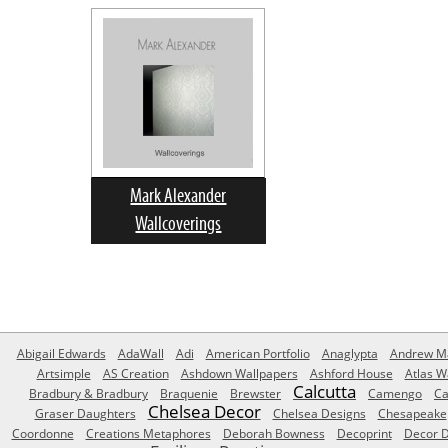
Mark Alexander
Wallcoverings
Abigail Edwards
AdaWall
Adi
American Portfolio
Anaglypta
Andrew Ma
Artsimple
AS Creation
Ashdown Wallpapers
Ashford House
Atlas W
Calcutta
Bradbury & Bradbury
Braquenie
Brewster
Camengo
Ca
Chelsea Decor
Graser Daughters
Chelsea Designs
Chesapeake
Coordonne
Creations Metaphores
Deborah Bowness
Decoprint
Decor D