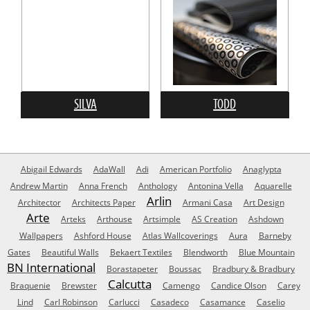
SILVA
TODD
Abigail Edwards
AdaWall
Adi
American Portfolio
Anaglypta
Andrew Martin
Anna French
Anthology
Antonina Vella
Aquarelle
Arlin
Architector
Architects Paper
Armani Casa
Art Design
Arte
Arteks
Arthouse
Artsimple
AS Creation
Ashdown
Wallpapers
Ashford House
Atlas Wallcoverings
Aura
Barneby
Gates
Beautiful Walls
Bekaert Textiles
Blendworth
Blue Mountain
BN International
Borastapeter
Boussac
Bradbury & Bradbury
Calcutta
Braquenie
Brewster
Camengo
Candice Olson
Carey
Lind
Carl Robinson
Carlucci
Casadeco
Casamance
Caselio