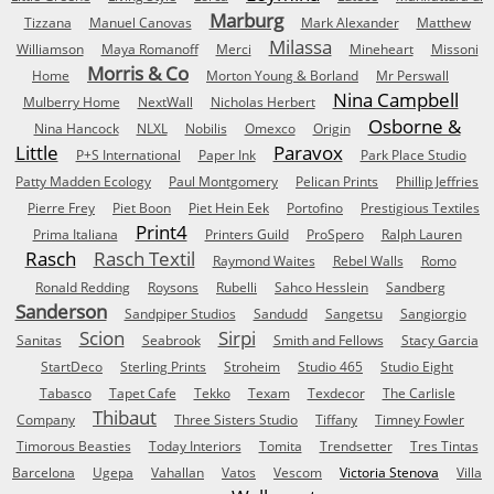
Marburg
Tizzana
Manuel Canovas
Mark Alexander
Matthew
Milassa
Williamson
Maya Romanoff
Merci
Mineheart
Missoni
Morris & Co
Home
Morton Young & Borland
Mr Perswall
Nina Campbell
Mulberry Home
NextWall
Nicholas Herbert
Osborne &
Nina Hancock
NLXL
Nobilis
Omexco
Origin
Little
Paravox
P+S International
Paper Ink
Park Place Studio
Patty Madden Ecology
Paul Montgomery
Pelican Prints
Phillip Jeffries
Pierre Frey
Piet Boon
Piet Hein Eek
Portofino
Prestigious Textiles
Print4
Prima Italiana
Printers Guild
ProSpero
Ralph Lauren
Rasch
Rasch Textil
Raymond Waites
Rebel Walls
Romo
Ronald Redding
Roysons
Rubelli
Sahco Hesslein
Sandberg
Sanderson
Sandpiper Studios
Sandudd
Sangetsu
Sangiorgio
Scion
Sirpi
Sanitas
Seabrook
Smith and Fellows
Stacy Garcia
StartDeco
Sterling Prints
Stroheim
Studio 465
Studio Eight
Tabasco
Tapet Cafe
Tekko
Texam
Texdecor
The Carlisle
Thibaut
Company
Three Sisters Studio
Tiffany
Timney Fowler
Timorous Beasties
Today Interiors
Tomita
Trendsetter
Tres Tintas
Barcelona
Ugepa
Vahallan
Vatos
Vescom
Victoria Stenova
Villa