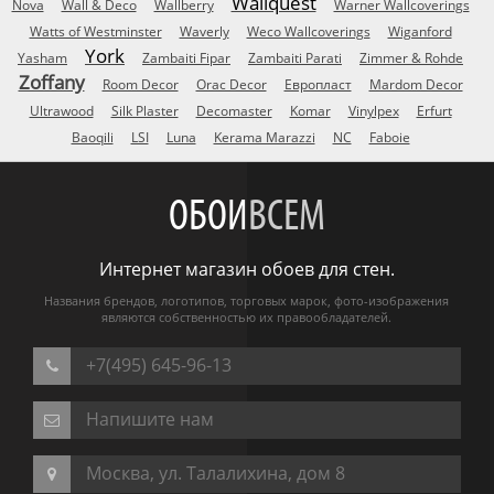
Wallquest
Nova
Wall & Deco
Wallberry
Warner Wallcoverings
Watts of Westminster
Waverly
Weco Wallcoverings
Wiganford
York
Yasham
Zambaiti Fipar
Zambaiti Parati
Zimmer & Rohde
Zoffany
Room Decor
Orac Decor
Европласт
Mardom Decor
Ultrawood
Silk Plaster
Decomaster
Komar
Vinylpex
Erfurt
Baoqili
LSI
Luna
Kerama Marazzi
NC
Faboie
ОБОИ
ВСЕМ
Интернет магазин обоев для стен.
Названия брендов, логотипов, торговых марок, фото-изображения
являются собственностью их правообладателей.
+7(495) 645-96-13
Напишите нам
Москва, ул. Талалихина, дом 8