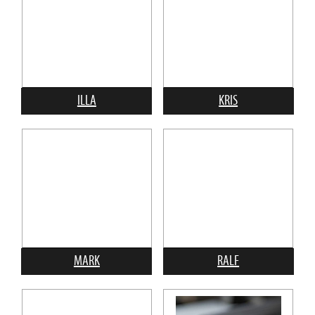
ILLA
KRIS
MARK
RALF