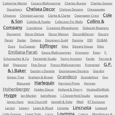
Catherine Martin
Cesaro Wallcovering
Charles Burger
Charles Graser
Chelsea Decor
Daughters
Chelsea Designs
Chesapeake
Cole
Chivasso
Christian Lacroix
Clarke & Clarke
Clearwater Crest
& Son
Collins &
Colefax & Fowler
Collection For Walls
Company
Coordonne
Creations Metaphores
Deborah Bowness
Decoprint
Decor Deluxe
Decor Maison
Decori&Decori
Decoro
Pareti
Dedar
Dekens
Designers Guild
Desima
DID
DU&KA
Eijffinger
Duro
EcoTapeter
Ekko
Elegant House
Elitis
Emiliana Parati
Epoca Wallcoverings
Erismann
Etten
F.
Schumacher & Co
Fairwinds Studio
Fanny Aronsen
Fardis
Farrow &
G.P.
Ball
Filpassion
Fine Decor
Fresco Wallcoverings
Fromental
& J.Baker
Gastón y Daniela
Georgetown Designs
Giardini
Grandeco
Ginger Tree
Graham & Brown
Grandefiore
Guy
Harlequin
Masureel
Harrison Prints
Hermes
Hohenberger
Holden Decor
Holland & Sherry
HookedOnWalls
Hygge
Ian Mankin
Italreflexes
J. Chesterfield Studio
Jacquards
James Hare
Jane Churchill
Jannelli & Volpi
JWall
KT Exclusive
Lincrusta
Larsen
Legacy
Lewis & Wood
Limonta
Linwood
Loymina
Little Greene
Living Style
Lorca
Lutece
Manifattura di