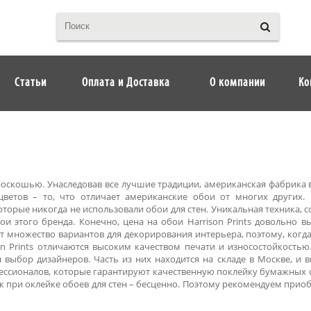
Статьи
Оплата и Доставка
О компании
Ко
роскошью. Унаследовав все лучшие традиции, американская фабрика 
 цветов – то, что отличает американские обои от многих других.
торые никогда не использовали обои для стен. Уникальная техника, 
и этого бренда. Конечно, цена на обои Harrison Prints довольно вы
т множество вариантов для декорирования интерьера, поэтому, когда
on Prints отличаются высоким качеством печати и износостойкостью.
выбор дизайнеров. Часть из них находится на складе в Москве, и вы
ссионалов, которые гарантируют качественную поклейку бумажных о
к при оклейке обоев для стен – бесценно. Поэтому рекомендуем приобр