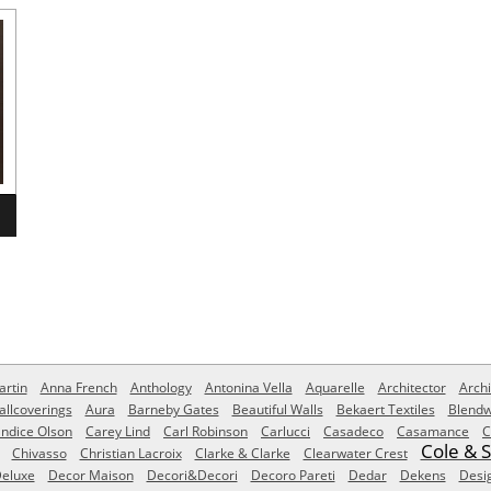
rtin
Anna French
Anthology
Antonina Vella
Aquarelle
Architector
Archi
allcoverings
Aura
Barneby Gates
Beautiful Walls
Bekaert Textiles
Blendw
ndice Olson
Carey Lind
Carl Robinson
Carlucci
Casadeco
Casamance
C
Cole & 
Chivasso
Christian Lacroix
Clarke & Clarke
Clearwater Crest
eluxe
Decor Maison
Decori&Decori
Decoro Pareti
Dedar
Dekens
Desi