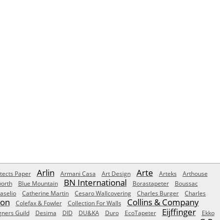
Arlin
Arte
tects Paper
Armani Casa
Art Design
Arteks
Arthouse
BN International
orth
Blue Mountain
Borastapeter
Boussac
aselio
Catherine Martin
Cesaro Wallcovering
Charles Burger
Charles
Son
Collins & Company
Colefax & Fowler
Collection For Walls
Eijffinger
gners Guild
Desima
DID
DU&KA
Duro
EcoTapeter
Ekko