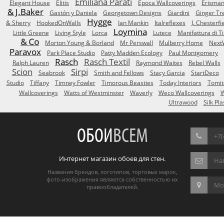
Emiliana Parati
Elegant House
Elitis
Epoca Wallcoverings
Erisma
& J.Baker
Gastón y Daniela
Georgetown Designs
Giardini
Ginger Tr
Hygge
& Sherry
HookedOnWalls
Ian Mankin
Italreflexes
J. Chesterfi
Loymina
Little Greene
Living Style
Lorca
Lutece
Manifattura di T
& Co
Morton Young & Borland
Mr Perswall
Mulberry Home
Next
Paravox
Park Place Studio
Patty Madden Ecology
Paul Montgomery
Rasch
Rasch Textil
Ralph Lauren
Raymond Waites
Rebel Walls
Scion
Sirpi
Seabrook
Smith and Fellows
Stacy Garcia
StartDeco
Studio
Tiffany
Timney Fowler
Timorous Beasties
Today Interiors
Tomit
Wallcoverings
Watts of Westminster
Waverly
Weco Wallcoverings
W
Ultrawood
Silk Pla
ОБОИ
ВСЕМ
+7(
Интернет магазин обоев для стен.
На
Названия брендов, логотипов, торговых марок,
фото-изображения являются собственностью их
Мос
правообладателей.