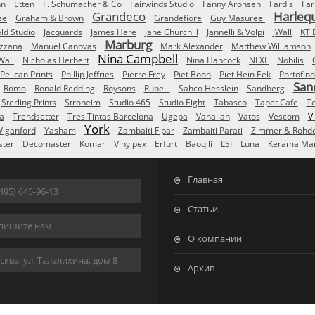
nn
Etten
F. Schumacher & Co
Fairwinds Studio
Fanny Aronsen
Fardis
Far
Grandeco
Harleq
ee
Graham & Brown
Grandefiore
Guy Masureel
eld Studio
Jacquards
James Hare
Jane Churchill
Jannelli & Volpi
JWall
KT 
Marburg
izzana
Manuel Canovas
Mark Alexander
Matthew Williamson
Nina Campbell
Wall
Nicholas Herbert
Nina Hancock
NLXL
Nobilis
Pelican Prints
Phillip Jeffries
Pierre Frey
Piet Boon
Piet Hein Eek
Portofino
San
Romo
Ronald Redding
Roysons
Rubelli
Sahco Hesslein
Sandberg
Sterling Prints
Stroheim
Studio 465
Studio Eight
Tabasco
Tapet Cafe
T
a
Trendsetter
Tres Tintas Barcelona
Ugepa
Vahallan
Vatos
Vescom
V
York
iganford
Yasham
Zambaiti Fipar
Zambaiti Parati
Zimmer & Rohd
ster
Decomaster
Komar
Vinylpex
Erfurt
Baoqili
LSI
Luna
Kerama Mar
Главная
495) 645-96-13
Статьи
пишите нам
О компании
ква, ул. Талалихина, дом 8
Архив