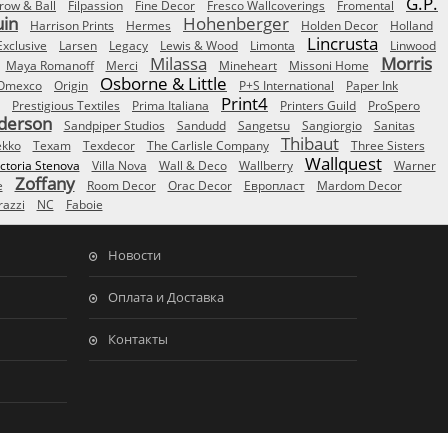
G.P.
row & Ball
Filpassion
Fine Decor
Fresco Wallcoverings
Fromental
uin
Hohenberger
Harrison Prints
Hermes
Holden Decor
Holland
Lincrusta
Exclusive
Larsen
Legacy
Lewis & Wood
Limonta
Linwood
Milassa
Morris
Maya Romanoff
Merci
Mineheart
Missoni Home
Osborne & Little
Omexco
Origin
P+S International
Paper Ink
Print4
Prestigious Textiles
Prima Italiana
Printers Guild
ProSpero
derson
Sandpiper Studios
Sandudd
Sangetsu
Sangiorgio
Sanitas
Thibaut
ekko
Texam
Texdecor
The Carlisle Company
Three Sisters
Wallquest
ictoria Stenova
Villa Nova
Wall & Deco
Wallberry
Warner
Zoffany
e
Room Decor
Orac Decor
Европласт
Mardom Decor
azzi
NC
Faboie
Новости
Оплата и Доставка
Контакты