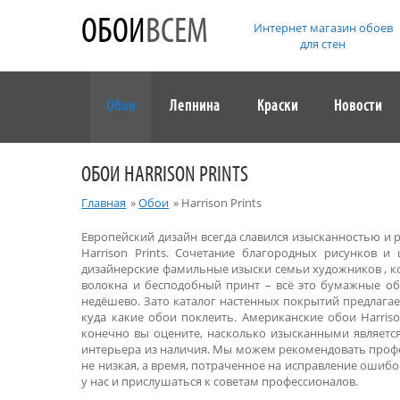
ОБОИ
ВСЕМ
Интернет магазин обоев
для стен
Обои
Лепнина
Краски
Новости
ОБОИ HARRISON PRINTS
Главная
»
Обои
»
Harrison Prints
Европейский дизайн всегда славился изысканностью и 
Harrison Prints. Сочетание благородных рисунков и
дизайнерские фамильные изыски семьи художников , ко
волокна и бесподобный принт – всё это бумажные обо
недёшево. Зато каталог настенных покрытий предлагае
куда какие обои поклеить. Американские обои Harris
конечно вы оцените, насколько изысканными является 
интерьера из наличия. Мы можем рекомендовать профе
не низкая, а время, потраченное на исправление ошибо
у нас и прислушаться к советам профессионалов.