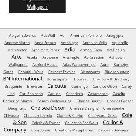
Wallpapers
Abigail Edwards
AdaWall
Adi
American Portfolio
Anaglypta
Andrew Martin
Anna French
Anthology
Antonina Vella
Aquarelle
Arlin
Architector
Architects Paper
Armani Casa
Art Design
Arte
Arteks
Arthouse
Artsimple
AS Creation
Ashdown
Wallpapers
Ashford House
Atlas Wallcoverings
Aura
Barneby
Gates
Beautiful Walls
Bekaert Textiles
Blendworth
Blue Mountain
BN International
Borastapeter
Boussac
Bradbury & Bradbury
Calcutta
Braquenie
Brewster
Camengo
Candice Olson
Carey
Lind
Carl Robinson
Carlucci
Casadeco
Casamance
Caselio
Catherine Martin
Cesaro Wallcovering
Charles Burger
Charles Graser
Chelsea Decor
Daughters
Chelsea Designs
Chesapeake
Cole
Chivasso
Christian Lacroix
Clarke & Clarke
Clearwater Crest
& Son
Collins &
Colefax & Fowler
Collection For Walls
Company
Coordonne
Creations Metaphores
Deborah Bowness