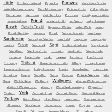
Little
Paravox
P+S International
Paper Ink
Park Place Studio
Patty Madden Ecology
Paul Montgomery
Pelican Prints
Phillip Jeffries
Pierre Frey
Piet Boon
Piet Hein Eek
Portofino
Prestigious Textiles
Print4
Prima Italiana
Printers Guild
ProSpero
Ralph Lauren
Rasch
Rasch Textil
Raymond Waites
Rebel Walls
Romo
Ronald Redding
Roysons
Rubelli
Sahco Hesslein
Sandberg
Sanderson
Sandpiper Studios
Sandudd
Sangetsu
Sangiorgio
Scion
Sirpi
Sanitas
Seabrook
Smith and Fellows
Stacy Garcia
StartDeco
Sterling Prints
Stroheim
Studio 465
Studio Eight
Tabasco
Tapet Cafe
Tekko
Texam
Texdecor
The Carlisle
Thibaut
Company
Three Sisters Studio
Tiffany
Timney Fowler
Timorous Beasties
Today Interiors
Tomita
Trendsetter
Tres Tintas
Barcelona
Ugepa
Vahallan
Vatos
Vescom
Victoria Stenova
Villa
Wallquest
Nova
Wall & Deco
Wallberry
Warner Wallcoverings
Watts of Westminster
Waverly
Weco Wallcoverings
Wiganford
York
Yasham
Zambaiti Fipar
Zambaiti Parati
Zimmer & Rohde
Zoffany
Room Decor
Orac Decor
Европласт
Mardom Decor
Ultrawood
Silk Plaster
Decomaster
Komar
Vinylpex
Erfurt
Baoqili
LSI
Luna
Kerama Marazzi
NC
Faboie