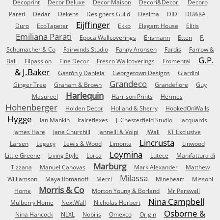
Decoprint
Decor Deluxe
Decor Maison
Decori&Decori
Decoro
Pareti
Dedar
Dekens
Designers Guild
Desima
DID
DU&KA
Eijffinger
Duro
EcoTapeter
Ekko
Elegant House
Elitis
Emiliana Parati
Epoca Wallcoverings
Erismann
Etten
F.
Schumacher & Co
Fairwinds Studio
Fanny Aronsen
Fardis
Farrow &
G.P.
Ball
Filpassion
Fine Decor
Fresco Wallcoverings
Fromental
& J.Baker
Gastón y Daniela
Georgetown Designs
Giardini
Grandeco
Ginger Tree
Graham & Brown
Grandefiore
Guy
Harlequin
Masureel
Harrison Prints
Hermes
Hohenberger
Holden Decor
Holland & Sherry
HookedOnWalls
Hygge
Ian Mankin
Italreflexes
J. Chesterfield Studio
Jacquards
James Hare
Jane Churchill
Jannelli & Volpi
JWall
KT Exclusive
Lincrusta
Larsen
Legacy
Lewis & Wood
Limonta
Linwood
Loymina
Little Greene
Living Style
Lorca
Lutece
Manifattura di
Marburg
Tizzana
Manuel Canovas
Mark Alexander
Matthew
Milassa
Williamson
Maya Romanoff
Merci
Mineheart
Missoni
Morris & Co
Home
Morton Young & Borland
Mr Perswall
Nina Campbell
Mulberry Home
NextWall
Nicholas Herbert
Osborne &
Nina Hancock
NLXL
Nobilis
Omexco
Origin