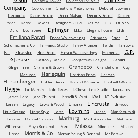
& Son
Collins &
Colefax & Fowler
Collection For Walls
Company
Coordonne
Creations Metaphores
Deborah Bowness
Decoprint
Decor Deluxe
Decor Maison
Decori&Decori
Decoro
Pareti
Dedar
Dekens
Designers Guild
Desima
DID
DU&KA
Eijffinger
Duro
EcoTapeter
Ekko
Elegant House
Elitis
Emiliana Parati
Epoca Wallcoverings
Erismann
Etten
F.
Schumacher & Co
Fairwinds Studio
Fanny Aronsen
Fardis
Farrow &
G.P.
Ball
Filpassion
Fine Decor
Fresco Wallcoverings
Fromental
& J.Baker
Gastón y Daniela
Georgetown Designs
Giardini
Grandeco
Ginger Tree
Graham & Brown
Grandefiore
Guy
Harlequin
Masureel
Harrison Prints
Hermes
Hohenberger
Holden Decor
Holland & Sherry
HookedOnWalls
Hygge
Ian Mankin
Italreflexes
J. Chesterfield Studio
Jacquards
James Hare
Jane Churchill
Jannelli & Volpi
JWall
KT Exclusive
Lincrusta
Larsen
Legacy
Lewis & Wood
Limonta
Linwood
Loymina
Little Greene
Living Style
Lorca
Lutece
Manifattura di
Marburg
Tizzana
Manuel Canovas
Mark Alexander
Matthew
Milassa
Williamson
Maya Romanoff
Merci
Mineheart
Missoni
Morris & Co
Home
Morton Young & Borland
Mr Perswall