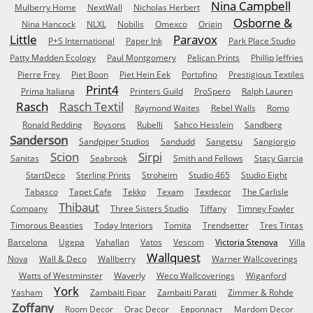
Nina Campbell
Mulberry Home
NextWall
Nicholas Herbert
Osborne &
Nina Hancock
NLXL
Nobilis
Omexco
Origin
Little
Paravox
P+S International
Paper Ink
Park Place Studio
Patty Madden Ecology
Paul Montgomery
Pelican Prints
Phillip Jeffries
Pierre Frey
Piet Boon
Piet Hein Eek
Portofino
Prestigious Textiles
Print4
Prima Italiana
Printers Guild
ProSpero
Ralph Lauren
Rasch
Rasch Textil
Raymond Waites
Rebel Walls
Romo
Ronald Redding
Roysons
Rubelli
Sahco Hesslein
Sandberg
Sanderson
Sandpiper Studios
Sandudd
Sangetsu
Sangiorgio
Scion
Sirpi
Sanitas
Seabrook
Smith and Fellows
Stacy Garcia
StartDeco
Sterling Prints
Stroheim
Studio 465
Studio Eight
Tabasco
Tapet Cafe
Tekko
Texam
Texdecor
The Carlisle
Thibaut
Company
Three Sisters Studio
Tiffany
Timney Fowler
Timorous Beasties
Today Interiors
Tomita
Trendsetter
Tres Tintas
Barcelona
Ugepa
Vahallan
Vatos
Vescom
Victoria Stenova
Villa
Wallquest
Nova
Wall & Deco
Wallberry
Warner Wallcoverings
Watts of Westminster
Waverly
Weco Wallcoverings
Wiganford
York
Yasham
Zambaiti Fipar
Zambaiti Parati
Zimmer & Rohde
Zoffany
Room Decor
Orac Decor
Европласт
Mardom Decor