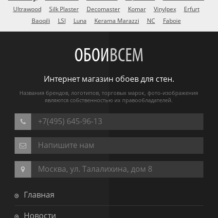
Ultrawood
Silk Plaster
Decomaster
Komar
Vinylpex
Erfurt
Baoqili
LSI
Luna
Kerama Marazzi
NC
Faboie
ОБОИ
ВСЕМ
Интернет магазин обоев для стен.
Названия брендов, логотипов, торговых марок, фото-изображения
являются собственностью их правообладателей.
+7(495) 645-96-13
Напишите нам
Москва, ул. Талалихина, дом 8
Главная
Новости