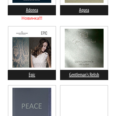
Adonea
Aquea
Новинка!!!
Epic
Gentleman's Relish