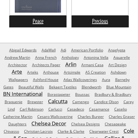
Peace
Precious
Abigail Edwards
AdaWall
Adi
American Portfolio
Anaglypta
Andrew Martin
Anna French
Anthology
Antonina Vella
Aquarelle
Arlin
Architector
Architects Paper
Armani Casa
Art Design
Arte
Arteks
Arthouse
Artsimple
AS Creation
Ashdown
Wallpapers
Ashford House
Atlas Wallcoverings
Aura
Barneby
Gates
Beautiful Walls
Bekaert Textiles
Blendworth
Blue Mountain
BN International
Borastapeter
Boussac
Bradbury & Bradbury
Calcutta
Braquenie
Brewster
Camengo
Candice Olson
Carey
Lind
Carl Robinson
Carlucci
Casadeco
Casamance
Caselio
Catherine Martin
Cesaro Wallcovering
Charles Burger
Charles Graser
Chelsea Decor
Daughters
Chelsea Designs
Chesapeake
Cole
Chivasso
Christian Lacroix
Clarke & Clarke
Clearwater Crest