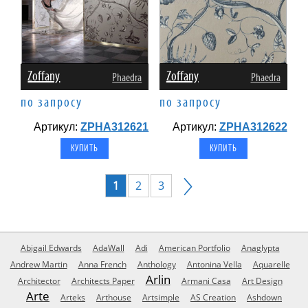
Zoffany
Zoffany
Phaedra
Phaedra
по запросу
по запросу
Артикул:
ZPHA312621
Артикул:
ZPHA312622
1
2
3
Abigail Edwards
AdaWall
Adi
American Portfolio
Anaglypta
Andrew Martin
Anna French
Anthology
Antonina Vella
Aquarelle
Arlin
Architector
Architects Paper
Armani Casa
Art Design
Arte
Arteks
Arthouse
Artsimple
AS Creation
Ashdown