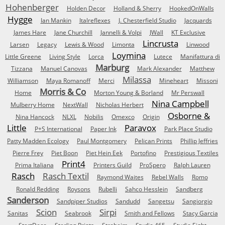
Hohenberger
Holden Decor
Holland & Sherry
HookedOnWalls
Hygge
Ian Mankin
Italreflexes
J. Chesterfield Studio
Jacquards
James Hare
Jane Churchill
Jannelli & Volpi
JWall
KT Exclusive
Lincrusta
Larsen
Legacy
Lewis & Wood
Limonta
Linwood
Loymina
Little Greene
Living Style
Lorca
Lutece
Manifattura di
Marburg
Tizzana
Manuel Canovas
Mark Alexander
Matthew
Milassa
Williamson
Maya Romanoff
Merci
Mineheart
Missoni
Morris & Co
Home
Morton Young & Borland
Mr Perswall
Nina Campbell
Mulberry Home
NextWall
Nicholas Herbert
Osborne &
Nina Hancock
NLXL
Nobilis
Omexco
Origin
Little
Paravox
P+S International
Paper Ink
Park Place Studio
Patty Madden Ecology
Paul Montgomery
Pelican Prints
Phillip Jeffries
Pierre Frey
Piet Boon
Piet Hein Eek
Portofino
Prestigious Textiles
Print4
Prima Italiana
Printers Guild
ProSpero
Ralph Lauren
Rasch
Rasch Textil
Raymond Waites
Rebel Walls
Romo
Ronald Redding
Roysons
Rubelli
Sahco Hesslein
Sandberg
Sanderson
Sandpiper Studios
Sandudd
Sangetsu
Sangiorgio
Scion
Sirpi
Sanitas
Seabrook
Smith and Fellows
Stacy Garcia