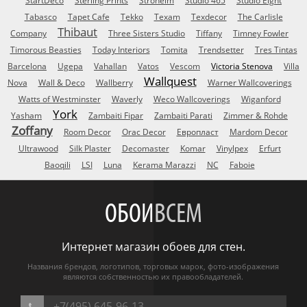
StartDeco
Sterling Prints
Stroheim
Studio 465
Studio Eight
Tabasco
Tapet Cafe
Tekko
Texam
Texdecor
The Carlisle
Thibaut
Company
Three Sisters Studio
Tiffany
Timney Fowler
Timorous Beasties
Today Interiors
Tomita
Trendsetter
Tres Tintas
Barcelona
Ugepa
Vahallan
Vatos
Vescom
Victoria Stenova
Villa
Wallquest
Nova
Wall & Deco
Wallberry
Warner Wallcoverings
Watts of Westminster
Waverly
Weco Wallcoverings
Wiganford
York
Yasham
Zambaiti Fipar
Zambaiti Parati
Zimmer & Rohde
Zoffany
Room Decor
Orac Decor
Европласт
Mardom Decor
Ultrawood
Silk Plaster
Decomaster
Komar
Vinylpex
Erfurt
Baoqili
LSI
Luna
Kerama Marazzi
NC
Faboie
ОБОИ
ВСЕМ
Интернет магазин обоев для стен.
Названия брендов, логотипов, торговых марок, фото-изображения
являются собственностью их правообладателей.
+7(495) 645-96-13