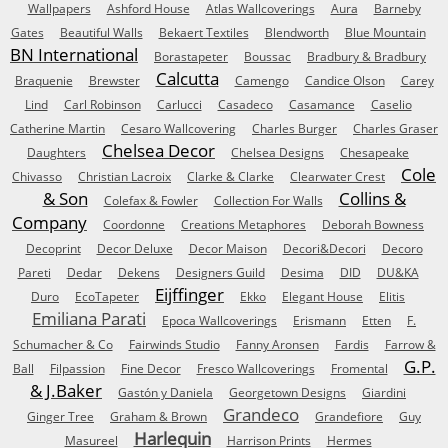
Wallpapers
Ashford House
Atlas Wallcoverings
Aura
Barneby
Gates
Beautiful Walls
Bekaert Textiles
Blendworth
Blue Mountain
BN International
Borastapeter
Boussac
Bradbury & Bradbury
Calcutta
Braquenie
Brewster
Camengo
Candice Olson
Carey
Lind
Carl Robinson
Carlucci
Casadeco
Casamance
Caselio
Catherine Martin
Cesaro Wallcovering
Charles Burger
Charles Graser
Chelsea Decor
Daughters
Chelsea Designs
Chesapeake
Cole
Chivasso
Christian Lacroix
Clarke & Clarke
Clearwater Crest
& Son
Collins &
Colefax & Fowler
Collection For Walls
Company
Coordonne
Creations Metaphores
Deborah Bowness
Decoprint
Decor Deluxe
Decor Maison
Decori&Decori
Decoro
Pareti
Dedar
Dekens
Designers Guild
Desima
DID
DU&KA
Eijffinger
Duro
EcoTapeter
Ekko
Elegant House
Elitis
Emiliana Parati
Epoca Wallcoverings
Erismann
Etten
F.
Schumacher & Co
Fairwinds Studio
Fanny Aronsen
Fardis
Farrow &
G.P.
Ball
Filpassion
Fine Decor
Fresco Wallcoverings
Fromental
& J.Baker
Gastón y Daniela
Georgetown Designs
Giardini
Grandeco
Ginger Tree
Graham & Brown
Grandefiore
Guy
Harlequin
Masureel
Harrison Prints
Hermes