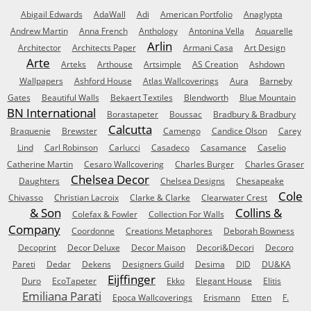
Abigail Edwards
AdaWall
Adi
American Portfolio
Anaglypta
Andrew Martin
Anna French
Anthology
Antonina Vella
Aquarelle
Arlin
Architector
Architects Paper
Armani Casa
Art Design
Arte
Arteks
Arthouse
Artsimple
AS Creation
Ashdown
Wallpapers
Ashford House
Atlas Wallcoverings
Aura
Barneby
Gates
Beautiful Walls
Bekaert Textiles
Blendworth
Blue Mountain
BN International
Borastapeter
Boussac
Bradbury & Bradbury
Calcutta
Braquenie
Brewster
Camengo
Candice Olson
Carey
Lind
Carl Robinson
Carlucci
Casadeco
Casamance
Caselio
Catherine Martin
Cesaro Wallcovering
Charles Burger
Charles Graser
Chelsea Decor
Daughters
Chelsea Designs
Chesapeake
Cole
Chivasso
Christian Lacroix
Clarke & Clarke
Clearwater Crest
& Son
Collins &
Colefax & Fowler
Collection For Walls
Company
Coordonne
Creations Metaphores
Deborah Bowness
Decoprint
Decor Deluxe
Decor Maison
Decori&Decori
Decoro
Pareti
Dedar
Dekens
Designers Guild
Desima
DID
DU&KA
Eijffinger
Duro
EcoTapeter
Ekko
Elegant House
Elitis
Emiliana Parati
Epoca Wallcoverings
Erismann
Etten
F.