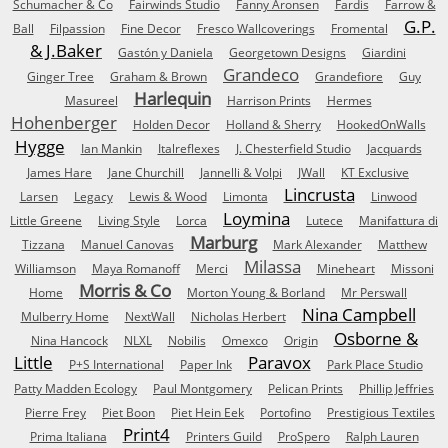
Schumacher & Co
Fairwinds Studio
Fanny Aronsen
Fardis
Farrow &
G.P.
Ball
Filpassion
Fine Decor
Fresco Wallcoverings
Fromental
& J.Baker
Gastón y Daniela
Georgetown Designs
Giardini
Grandeco
Ginger Tree
Graham & Brown
Grandefiore
Guy
Harlequin
Masureel
Harrison Prints
Hermes
Hohenberger
Holden Decor
Holland & Sherry
HookedOnWalls
Hygge
Ian Mankin
Italreflexes
J. Chesterfield Studio
Jacquards
James Hare
Jane Churchill
Jannelli & Volpi
JWall
KT Exclusive
Lincrusta
Larsen
Legacy
Lewis & Wood
Limonta
Linwood
Loymina
Little Greene
Living Style
Lorca
Lutece
Manifattura di
Marburg
Tizzana
Manuel Canovas
Mark Alexander
Matthew
Milassa
Williamson
Maya Romanoff
Merci
Mineheart
Missoni
Morris & Co
Home
Morton Young & Borland
Mr Perswall
Nina Campbell
Mulberry Home
NextWall
Nicholas Herbert
Osborne &
Nina Hancock
NLXL
Nobilis
Omexco
Origin
Little
Paravox
P+S International
Paper Ink
Park Place Studio
Patty Madden Ecology
Paul Montgomery
Pelican Prints
Phillip Jeffries
Pierre Frey
Piet Boon
Piet Hein Eek
Portofino
Prestigious Textiles
Print4
Prima Italiana
Printers Guild
ProSpero
Ralph Lauren