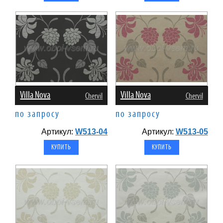
Villa Nova
Villa Nova
Chervil
Chervil
по запросу
по запросу
Артикул:
W513-04
Артикул:
W513-05