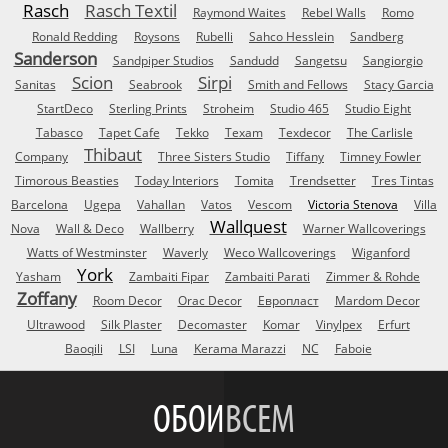
Rasch
Rasch Textil
Raymond Waites
Rebel Walls
Romo
Ronald Redding
Roysons
Rubelli
Sahco Hesslein
Sandberg
Sanderson
Sandpiper Studios
Sandudd
Sangetsu
Sangiorgio
Scion
Sirpi
Sanitas
Seabrook
Smith and Fellows
Stacy Garcia
StartDeco
Sterling Prints
Stroheim
Studio 465
Studio Eight
Tabasco
Tapet Cafe
Tekko
Texam
Texdecor
The Carlisle
Thibaut
Company
Three Sisters Studio
Tiffany
Timney Fowler
Timorous Beasties
Today Interiors
Tomita
Trendsetter
Tres Tintas
Barcelona
Ugepa
Vahallan
Vatos
Vescom
Victoria Stenova
Villa
Wallquest
Nova
Wall & Deco
Wallberry
Warner Wallcoverings
Watts of Westminster
Waverly
Weco Wallcoverings
Wiganford
York
Yasham
Zambaiti Fipar
Zambaiti Parati
Zimmer & Rohde
Zoffany
Room Decor
Orac Decor
Европласт
Mardom Decor
Ultrawood
Silk Plaster
Decomaster
Komar
Vinylpex
Erfurt
Baoqili
LSI
Luna
Kerama Marazzi
NC
Faboie
ОБОИ
ВСЕМ