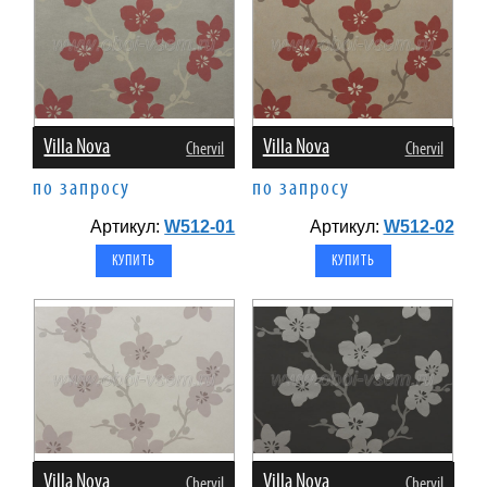
Villa Nova
Villa Nova
Chervil
Chervil
по запросу
по запросу
Артикул:
W512-01
Артикул:
W512-02
Villa Nova
Villa Nova
Chervil
Chervil