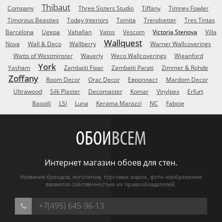
Thibaut
Company
Three Sisters Studio
Tiffany
Timney Fowler
Timorous Beasties
Today Interiors
Tomita
Trendsetter
Tres Tintas
Barcelona
Ugepa
Vahallan
Vatos
Vescom
Victoria Stenova
Villa
Wallquest
Nova
Wall & Deco
Wallberry
Warner Wallcoverings
Watts of Westminster
Waverly
Weco Wallcoverings
Wiganford
York
Yasham
Zambaiti Fipar
Zambaiti Parati
Zimmer & Rohde
Zoffany
Room Decor
Orac Decor
Европласт
Mardom Decor
Ultrawood
Silk Plaster
Decomaster
Komar
Vinylpex
Erfurt
Baoqili
LSI
Luna
Kerama Marazzi
NC
Faboie
ОБОИ
ВСЕМ
Интернет магазин обоев для стен.
Названия брендов, логотипов, торговых марок, фото-изображения
являются собственностью их правообладателей.
+7(495) 645-96-13