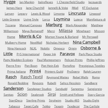
Hygge
Ian Mankin
Italreflexes
J. Chesterfield Studio
Jacquards
James Hare
Jane Churchill
Jannelli & Volpi
JWall
KT Exclusive
Lincrusta
Larsen
Legacy
Lewis & Wood
Limonta
Linwood
Loymina
Little Greene
Living Style
Lorca
Lutece
Manifattura di
Marburg
Tizzana
Manuel Canovas
Mark Alexander
Matthew
Milassa
Williamson
Maya Romanoff
Merci
Mineheart
Missoni
Morris & Co
Home
Morton Young & Borland
Mr Perswall
Nina Campbell
Mulberry Home
NextWall
Nicholas Herbert
Osborne &
Nina Hancock
NLXL
Nobilis
Omexco
Origin
Little
Paravox
P+S International
Paper Ink
Park Place Studio
Patty Madden Ecology
Paul Montgomery
Pelican Prints
Phillip Jeffries
Pierre Frey
Piet Boon
Piet Hein Eek
Portofino
Prestigious Textiles
Print4
Prima Italiana
Printers Guild
ProSpero
Ralph Lauren
Rasch
Rasch Textil
Raymond Waites
Rebel Walls
Romo
Ronald Redding
Roysons
Rubelli
Sahco Hesslein
Sandberg
Sanderson
Sandpiper Studios
Sandudd
Sangetsu
Sangiorgio
Scion
Sirpi
Sanitas
Seabrook
Smith and Fellows
Stacy Garcia
StartDeco
Sterling Prints
Stroheim
Studio 465
Studio Eight
Tabasco
Tapet Cafe
Tekko
Texam
Texdecor
The Carlisle