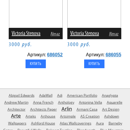
Victoria Stenova
Victoria Stenova
Almaz
Almaz
3000
руб.
3000
руб.
Артикул:
686052
Артикул:
686055
Abigail Edwards
AdaWall
Adi
American Portfolio
Anaglypta
Andrew Martin
Anna French
Anthology
Antonina Vella
Aquarelle
Arlin
Architector
Architects Paper
Armani Casa
Art Design
Arte
Arteks
Arthouse
Artsimple
AS Creation
Ashdown
Wallpapers
Ashford House
Atlas Wallcoverings
Aura
Barneby