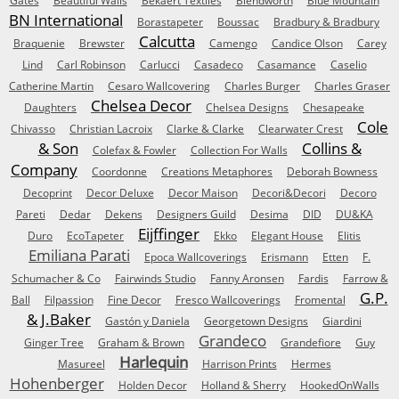
Gates
Beautiful Walls
Bekaert Textiles
Blendworth
Blue Mountain
BN International
Borastapeter
Boussac
Bradbury & Bradbury
Calcutta
Braquenie
Brewster
Camengo
Candice Olson
Carey
Lind
Carl Robinson
Carlucci
Casadeco
Casamance
Caselio
Catherine Martin
Cesaro Wallcovering
Charles Burger
Charles Graser
Chelsea Decor
Daughters
Chelsea Designs
Chesapeake
Cole
Chivasso
Christian Lacroix
Clarke & Clarke
Clearwater Crest
& Son
Collins &
Colefax & Fowler
Collection For Walls
Company
Coordonne
Creations Metaphores
Deborah Bowness
Decoprint
Decor Deluxe
Decor Maison
Decori&Decori
Decoro
Pareti
Dedar
Dekens
Designers Guild
Desima
DID
DU&KA
Eijffinger
Duro
EcoTapeter
Ekko
Elegant House
Elitis
Emiliana Parati
Epoca Wallcoverings
Erismann
Etten
F.
Schumacher & Co
Fairwinds Studio
Fanny Aronsen
Fardis
Farrow &
G.P.
Ball
Filpassion
Fine Decor
Fresco Wallcoverings
Fromental
& J.Baker
Gastón y Daniela
Georgetown Designs
Giardini
Grandeco
Ginger Tree
Graham & Brown
Grandefiore
Guy
Harlequin
Masureel
Harrison Prints
Hermes
Hohenberger
Holden Decor
Holland & Sherry
HookedOnWalls