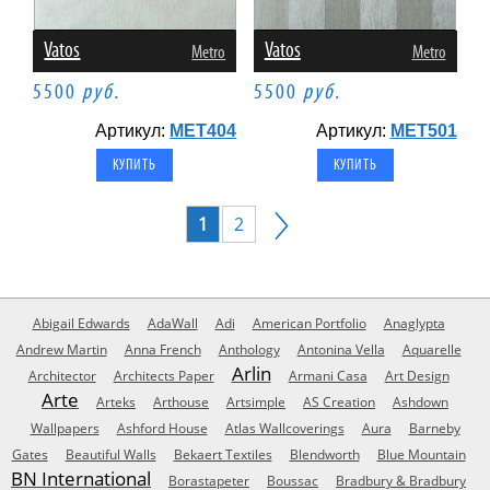
Vatos
Vatos
Metro
Metro
5500
руб.
5500
руб.
Артикул:
MET404
Артикул:
MET501
1
2
Abigail Edwards
AdaWall
Adi
American Portfolio
Anaglypta
Andrew Martin
Anna French
Anthology
Antonina Vella
Aquarelle
Arlin
Architector
Architects Paper
Armani Casa
Art Design
Arte
Arteks
Arthouse
Artsimple
AS Creation
Ashdown
Wallpapers
Ashford House
Atlas Wallcoverings
Aura
Barneby
Gates
Beautiful Walls
Bekaert Textiles
Blendworth
Blue Mountain
BN International
Borastapeter
Boussac
Bradbury & Bradbury