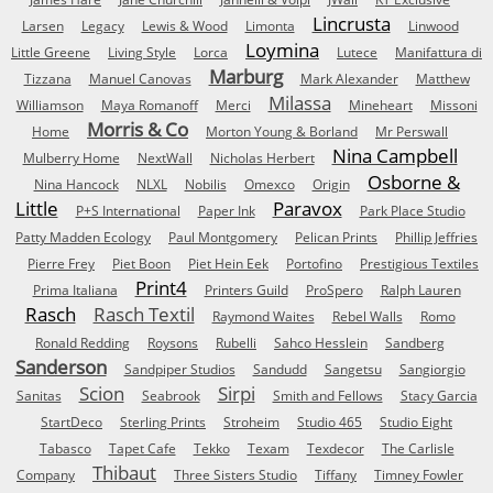
Lincrusta
Larsen
Legacy
Lewis & Wood
Limonta
Linwood
Loymina
Little Greene
Living Style
Lorca
Lutece
Manifattura di
Marburg
Tizzana
Manuel Canovas
Mark Alexander
Matthew
Milassa
Williamson
Maya Romanoff
Merci
Mineheart
Missoni
Morris & Co
Home
Morton Young & Borland
Mr Perswall
Nina Campbell
Mulberry Home
NextWall
Nicholas Herbert
Osborne &
Nina Hancock
NLXL
Nobilis
Omexco
Origin
Little
Paravox
P+S International
Paper Ink
Park Place Studio
Patty Madden Ecology
Paul Montgomery
Pelican Prints
Phillip Jeffries
Pierre Frey
Piet Boon
Piet Hein Eek
Portofino
Prestigious Textiles
Print4
Prima Italiana
Printers Guild
ProSpero
Ralph Lauren
Rasch
Rasch Textil
Raymond Waites
Rebel Walls
Romo
Ronald Redding
Roysons
Rubelli
Sahco Hesslein
Sandberg
Sanderson
Sandpiper Studios
Sandudd
Sangetsu
Sangiorgio
Scion
Sirpi
Sanitas
Seabrook
Smith and Fellows
Stacy Garcia
StartDeco
Sterling Prints
Stroheim
Studio 465
Studio Eight
Tabasco
Tapet Cafe
Tekko
Texam
Texdecor
The Carlisle
Thibaut
Company
Three Sisters Studio
Tiffany
Timney Fowler