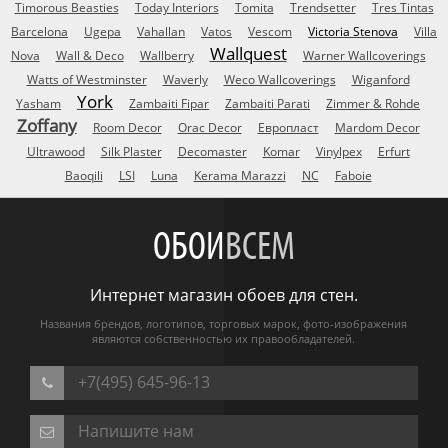
Timorous Beasties
Today Interiors
Tomita
Trendsetter
Tres Tintas
Barcelona
Ugepa
Vahallan
Vatos
Vescom
Victoria Stenova
Villa
Wallquest
Nova
Wall & Deco
Wallberry
Warner Wallcoverings
Watts of Westminster
Waverly
Weco Wallcoverings
Wiganford
York
Yasham
Zambaiti Fipar
Zambaiti Parati
Zimmer & Rohde
Zoffany
Room Decor
Orac Decor
Европласт
Mardom Decor
Ultrawood
Silk Plaster
Decomaster
Komar
Vinylpex
Erfurt
Baoqili
LSI
Luna
Kerama Marazzi
NC
Faboie
ОБОИ
ВСЕМ
Интернет магазин обоев для стен.
Названия брендов, логотипов, торговых марок, фото-изображения
являются собственностью их правообладателей.
+7(495) 645-96-13
Напишите нам