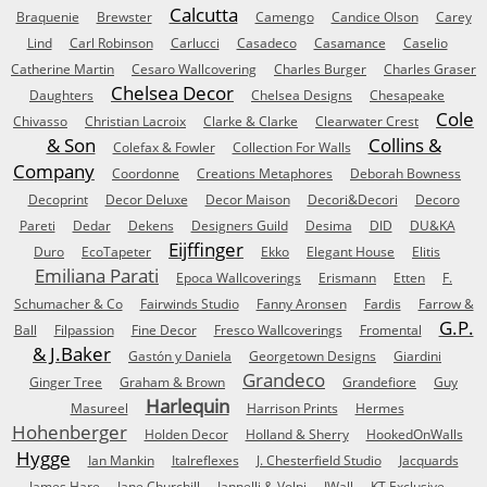
Calcutta
Braquenie
Brewster
Camengo
Candice Olson
Carey
Lind
Carl Robinson
Carlucci
Casadeco
Casamance
Caselio
Catherine Martin
Cesaro Wallcovering
Charles Burger
Charles Graser
Chelsea Decor
Daughters
Chelsea Designs
Chesapeake
Cole
Chivasso
Christian Lacroix
Clarke & Clarke
Clearwater Crest
& Son
Collins &
Colefax & Fowler
Collection For Walls
Company
Coordonne
Creations Metaphores
Deborah Bowness
Decoprint
Decor Deluxe
Decor Maison
Decori&Decori
Decoro
Pareti
Dedar
Dekens
Designers Guild
Desima
DID
DU&KA
Eijffinger
Duro
EcoTapeter
Ekko
Elegant House
Elitis
Emiliana Parati
Epoca Wallcoverings
Erismann
Etten
F.
Schumacher & Co
Fairwinds Studio
Fanny Aronsen
Fardis
Farrow &
G.P.
Ball
Filpassion
Fine Decor
Fresco Wallcoverings
Fromental
& J.Baker
Gastón y Daniela
Georgetown Designs
Giardini
Grandeco
Ginger Tree
Graham & Brown
Grandefiore
Guy
Harlequin
Masureel
Harrison Prints
Hermes
Hohenberger
Holden Decor
Holland & Sherry
HookedOnWalls
Hygge
Ian Mankin
Italreflexes
J. Chesterfield Studio
Jacquards
James Hare
Jane Churchill
Jannelli & Volpi
JWall
KT Exclusive