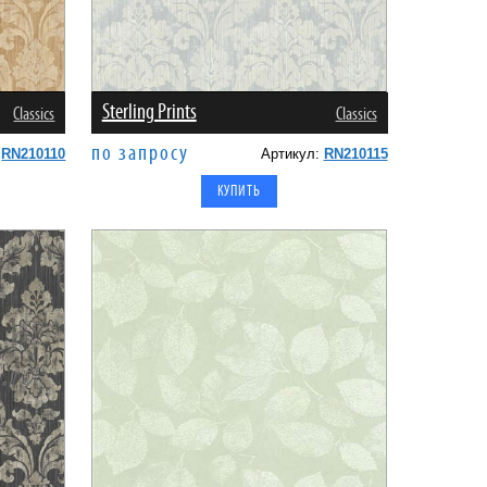
Sterling Prints
Classics
Classics
по запросу
:
RN210110
Артикул:
RN210115