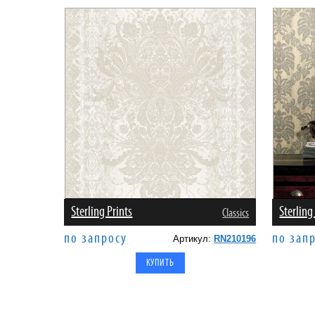
Sterling Prints
Sterling
Classics
по запросу
по зап
Артикул:
RN210196