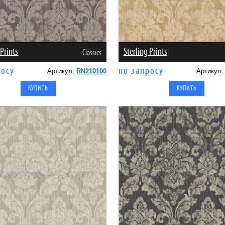
 Prints
Sterling Prints
Classics
росу
по запросу
Артикул:
RN210100
Артикул