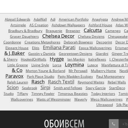
Abigail Edwards
AdaWall
Adi
American Portfolio
Anaglypta
Andrew Ma
Artsimple
AS Creation
Ashdown Wallpapers
Ashford House
Atlas W
Calcutta
Bradbury & Bradbury
Braquenie
Brewster
Camengo
Ca
Chelsea Decor
Graser Daughters
Chelsea Designs
Chesapeake
Coordonne
Creations Metaphores
Deborah Bowness
Decoprint
Decor D
Emiliana Parati
Elegant House
Elitis
Epoca Wallcoverings
Erisma
& J.Baker
Gastón y Daniela
Georgetown Designs
Giardini
Ginger Tr
Hygge
& Sherry
HookedOnWalls
Ian Mankin
Italreflexes
J. Chesterfi
Loymina
Little Greene
Living Style
Lorca
Lutece
Manifattura di T
& Co
Morton Young & Borland
Mr Perswall
Mulberry Home
Next
Paravox
Park Place Studio
Patty Madden Ecology
Paul Montgomery
Rasch
Rasch Textil
Ralph Lauren
Raymond Waites
Rebel Walls
Scion
Sirpi
Seabrook
Smith and Fellows
Stacy Garcia
StartDeco
Studio
Tiffany
Timney Fowler
Timorous Beasties
Today Interiors
Tomit
Wallcoverings
Watts of Westminster
Waverly
Weco Wallcoverings
W
Ultrawood
Silk Pla
ОБОИ
ВСЕМ
+7(