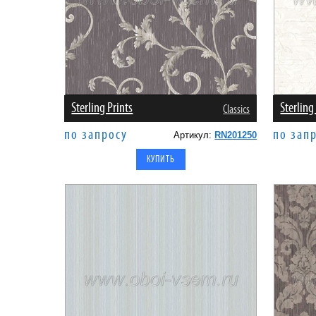
Sterling Prints
Sterling
Classics
по запросу
по зап
Артикул:
RN201250