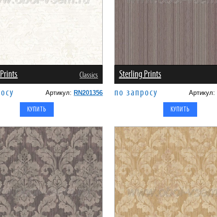
 Prints
Sterling Prints
Classics
росу
по запросу
Артикул:
RN201356
Артикул