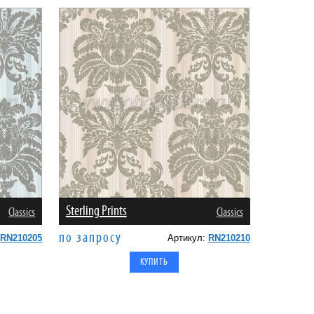
Sterling Prints
Classics
Classics
по запросу
:
RN210205
Артикул:
RN210210