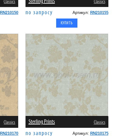
Sterling Prints
Classics
Classics
по запросу
:
RN210150
Артикул:
RN210155
Sterling Prints
Classics
Classics
по запросу
:
RN210170
Артикул:
RN210175