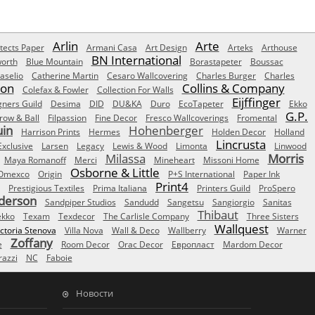
Arlin
Arte
tects Paper
Armani Casa
Art Design
Arteks
Arthouse
BN International
orth
Blue Mountain
Borastapeter
Boussac
aselio
Catherine Martin
Cesaro Wallcovering
Charles Burger
Charles
Son
Collins & Company
Colefax & Fowler
Collection For Walls
Eijffinger
gners Guild
Desima
DID
DU&KA
Duro
EcoTapeter
Ekko
G.P.
row & Ball
Filpassion
Fine Decor
Fresco Wallcoverings
Fromental
uin
Hohenberger
Harrison Prints
Hermes
Holden Decor
Holland
Lincrusta
Exclusive
Larsen
Legacy
Lewis & Wood
Limonta
Linwood
Milassa
Morris
Maya Romanoff
Merci
Mineheart
Missoni Home
Osborne & Little
Omexco
Origin
P+S International
Paper Ink
Print4
Prestigious Textiles
Prima Italiana
Printers Guild
ProSpero
derson
Sandpiper Studios
Sandudd
Sangetsu
Sangiorgio
Sanitas
Thibaut
ekko
Texam
Texdecor
The Carlisle Company
Three Sisters
Wallquest
ictoria Stenova
Villa Nova
Wall & Deco
Wallberry
Warner
Zoffany
e
Room Decor
Orac Decor
Европласт
Mardom Decor
azzi
NC
Faboie
Новости