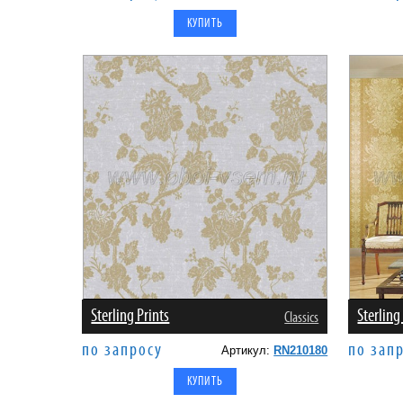
Sterling Prints
Sterling
Classics
по запросу
по зап
Артикул:
RN210180