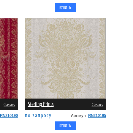
Sterling Prints
Classics
Classics
по запросу
:
RN210190
Артикул:
RN210195