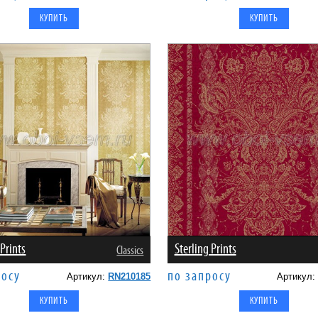
 Prints
Sterling Prints
Classics
росу
по запросу
Артикул:
RN210185
Артикул