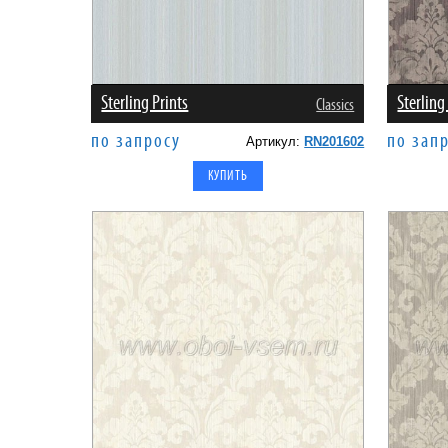
Sterling Prints
Sterling
Classics
по запросу
по зап
Артикул:
RN201602