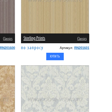
Sterling Prints
Classics
Classics
по запросу
:
RN201600
Артикул:
RN201601