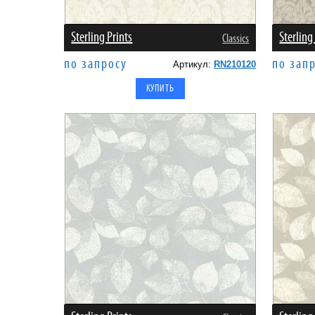
Sterling Prints
Sterling
Classics
по запросу
по зап
Артикул:
RN210120