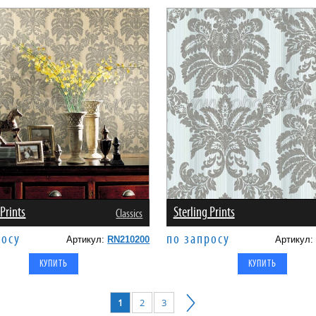
 Prints
Sterling Prints
Classics
росу
по запросу
Артикул:
RN210200
Артикул
1
2
3