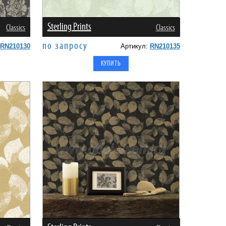
Sterling Prints
Classics
Classics
по запросу
:
RN210130
Артикул:
RN210135