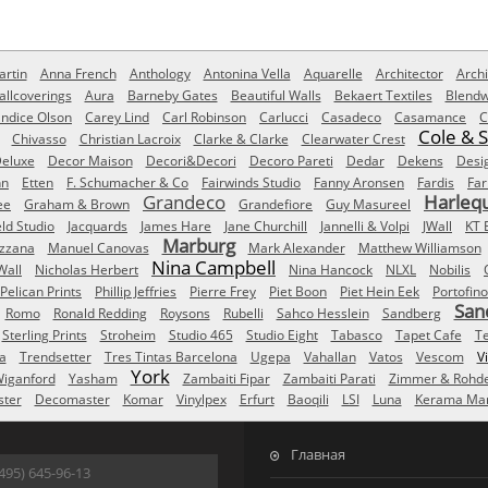
rtin
Anna French
Anthology
Antonina Vella
Aquarelle
Architector
Archi
allcoverings
Aura
Barneby Gates
Beautiful Walls
Bekaert Textiles
Blendw
ndice Olson
Carey Lind
Carl Robinson
Carlucci
Casadeco
Casamance
C
Cole & 
Chivasso
Christian Lacroix
Clarke & Clarke
Clearwater Crest
eluxe
Decor Maison
Decori&Decori
Decoro Pareti
Dedar
Dekens
Desi
nn
Etten
F. Schumacher & Co
Fairwinds Studio
Fanny Aronsen
Fardis
Far
Grandeco
Harleq
ee
Graham & Brown
Grandefiore
Guy Masureel
eld Studio
Jacquards
James Hare
Jane Churchill
Jannelli & Volpi
JWall
KT 
Marburg
izzana
Manuel Canovas
Mark Alexander
Matthew Williamson
Nina Campbell
Wall
Nicholas Herbert
Nina Hancock
NLXL
Nobilis
Pelican Prints
Phillip Jeffries
Pierre Frey
Piet Boon
Piet Hein Eek
Portofino
San
Romo
Ronald Redding
Roysons
Rubelli
Sahco Hesslein
Sandberg
Sterling Prints
Stroheim
Studio 465
Studio Eight
Tabasco
Tapet Cafe
T
a
Trendsetter
Tres Tintas Barcelona
Ugepa
Vahallan
Vatos
Vescom
V
York
iganford
Yasham
Zambaiti Fipar
Zambaiti Parati
Zimmer & Rohd
ster
Decomaster
Komar
Vinylpex
Erfurt
Baoqili
LSI
Luna
Kerama Mar
Главная
495) 645-96-13