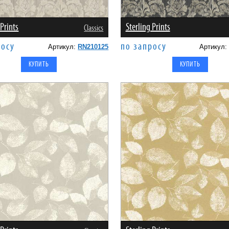
 Prints
Sterling Prints
Classics
росу
по запросу
Артикул:
RN210125
Артикул