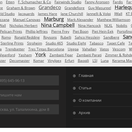
nn
Etten
F. Schumacher & Co
Fairwinds Studio
Fanny Aronsen
Fardis
Far
Grandeco
Harleq
ee
Graham & Brown
Grandefiore
Guy Masureel
eld Studio
Jacquards
James Hare
Jane Churchill
Jannelli & Volpi
JWall
KT 
Marburg
izzana
Manuel Canovas
Mark Alexander
Matthew Williamson
Nina Campbell
Wall
Nicholas Herbert
Nina Hancock
NLXL
Nobilis
Pelican Prints
Phillip Jeffries
Pierre Frey
Piet Boon
Piet Hein Eek
Portofino
San
Romo
Ronald Redding
Roysons
Rubelli
Sahco Hesslein
Sandberg
Sterling Prints
Stroheim
Studio 465
Studio Eight
Tabasco
Tapet Cafe
T
a
Trendsetter
Tres Tintas Barcelona
Ugepa
Vahallan
Vatos
Vescom
V
York
iganford
Yasham
Zambaiti Fipar
Zambaiti Parati
Zimmer & Rohd
ster
Decomaster
Komar
Vinylpex
Erfurt
Baoqili
LSI
Luna
Kerama Mar
Главная
495) 645-96-13
Статьи
пишите нам
О компании
ква, ул. Талалихина, дом 8
Архив