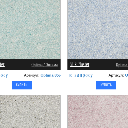
ter
Silk Plaster
Оptima / Оптима
Оptima
росу
по запросу
Артикул:
Optima 056
Артикул:
O