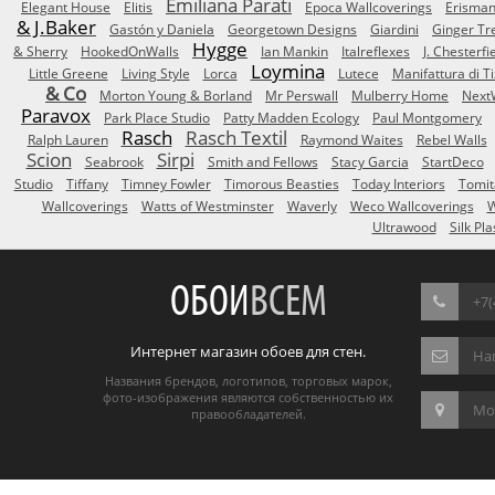
Emiliana Parati
Elegant House
Elitis
Epoca Wallcoverings
Erisma
& J.Baker
Gastón y Daniela
Georgetown Designs
Giardini
Ginger Tr
Hygge
& Sherry
HookedOnWalls
Ian Mankin
Italreflexes
J. Chesterfi
Loymina
Little Greene
Living Style
Lorca
Lutece
Manifattura di T
& Co
Morton Young & Borland
Mr Perswall
Mulberry Home
Next
Paravox
Park Place Studio
Patty Madden Ecology
Paul Montgomery
Rasch
Rasch Textil
Ralph Lauren
Raymond Waites
Rebel Walls
Scion
Sirpi
Seabrook
Smith and Fellows
Stacy Garcia
StartDeco
Studio
Tiffany
Timney Fowler
Timorous Beasties
Today Interiors
Tomit
Wallcoverings
Watts of Westminster
Waverly
Weco Wallcoverings
W
Ultrawood
Silk Pla
ОБОИ
ВСЕМ
+7(
Интернет магазин обоев для стен.
На
Названия брендов, логотипов, торговых марок,
фото-изображения являются собственностью их
Мос
правообладателей.