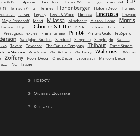
G.P.
row & Ball
Filpassion
Fine Decor
Fresco Wallcoverings
Fromental
uin
Hohenberger
Harrison Prints
Hermes
Holden Decor
Holland
Lincrusta
Exclusive
Larsen
Legacy
Lewis & Wood
Limonta
Linwood
Milassa
Morris
Maya Romanoff
Merci
Mineheart
Missoni Home
Osborne & Little
Omexco
Origin
P+S International
Paper Ink
Print4
Prestigious Textiles
Prima Italiana
Printers Guild
ProSpero
derson
Sandpiper Studios
Sandudd
Sangetsu
Sangiorgio
Sanitas
Thibaut
ekko
Texam
Texdecor
The Carlisle Company
Three Sisters
Wallquest
ictoria Stenova
Villa Nova
Wall & Deco
Wallberry
Warner
Zoffany
e
Room Decor
Orac Decor
Европласт
Mardom Decor
azzi
NC
Faboie
Новости
Оплата и Доставка
Контакты