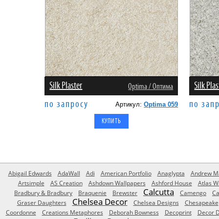
Silk Plaster
Silk Plas
Оptima / Оптима
по запросу
по зап
Артикул:
Optima 059
Abigail Edwards
AdaWall
Adi
American Portfolio
Anaglypta
Andrew Ma
Artsimple
AS Creation
Ashdown Wallpapers
Ashford House
Atlas W
Calcutta
Bradbury & Bradbury
Braquenie
Brewster
Camengo
Ca
Chelsea Decor
Graser Daughters
Chelsea Designs
Chesapeake
Coordonne
Creations Metaphores
Deborah Bowness
Decoprint
Decor D