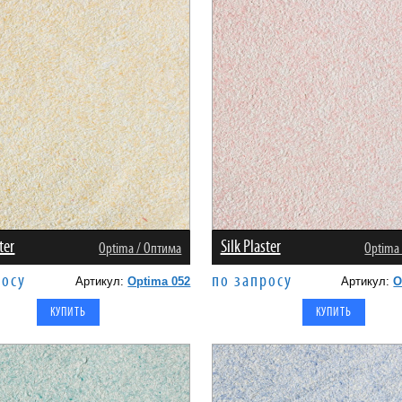
ter
Silk Plaster
Оptima / Оптима
Оptima
росу
по запросу
Артикул:
Optima 052
Артикул:
O