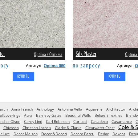
ter
Silk Plaster
Оptima / Оптима
Оptima
росу
по запросу
Артикул:
Optima 060
Артикул:
O
rtin
Anna French
Anthology
Antonina Vella
Aquarelle
Architector
Archi
allcoverings
Aura
Barneby Gates
Beautiful Walls
Bekaert Textiles
Blendw
ndice Olson
Carey Lind
Carl Robinson
Carlucci
Casadeco
Casamance
C
Cole & 
Chivasso
Christian Lacroix
Clarke & Clarke
Clearwater Crest
eluxe
Decor Maison
Decori&Decori
Decoro Pareti
Dedar
Dekens
Desi