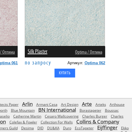
Silk Plaster
 / Оптима
Оptima / Оптима
по запросу
ptima 061
Артикул:
Optima 062
Arlin
Arte
tects Paper
Armani Casa
Art Design
Arteks
Arthouse
BN International
orth
Blue Mountain
Borastapeter
Boussac
aselio
Catherine Martin
Cesaro Wallcovering
Charles Burger
Charles
Son
Collins & Company
Colefax & Fowler
Collection For Walls
Eijffinger
gners Guild
Desima
DID
DU&KA
Duro
EcoTapeter
Ekko