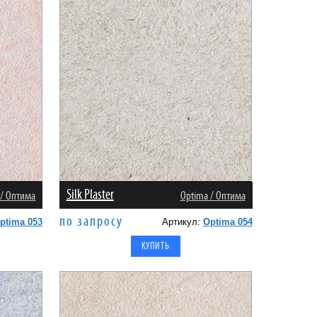
Silk Plaster
 / Оптима
Оptima / Оптима
по запросу
ptima 053
Артикул:
Optima 054