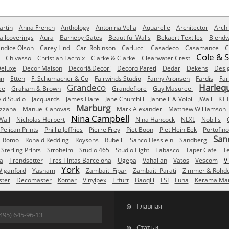
rtin
Anna French
Anthology
Antonina Vella
Aquarelle
Architector
Archi
allcoverings
Aura
Barneby Gates
Beautiful Walls
Bekaert Textiles
Blendw
ndice Olson
Carey Lind
Carl Robinson
Carlucci
Casadeco
Casamance
C
Cole & 
Chivasso
Christian Lacroix
Clarke & Clarke
Clearwater Crest
eluxe
Decor Maison
Decori&Decori
Decoro Pareti
Dedar
Dekens
Desi
nn
Etten
F. Schumacher & Co
Fairwinds Studio
Fanny Aronsen
Fardis
Far
Grandeco
Harleq
ee
Graham & Brown
Grandefiore
Guy Masureel
eld Studio
Jacquards
James Hare
Jane Churchill
Jannelli & Volpi
JWall
KT 
Marburg
izzana
Manuel Canovas
Mark Alexander
Matthew Williamson
Nina Campbell
Wall
Nicholas Herbert
Nina Hancock
NLXL
Nobilis
Pelican Prints
Phillip Jeffries
Pierre Frey
Piet Boon
Piet Hein Eek
Portofino
San
Romo
Ronald Redding
Roysons
Rubelli
Sahco Hesslein
Sandberg
Sterling Prints
Stroheim
Studio 465
Studio Eight
Tabasco
Tapet Cafe
T
a
Trendsetter
Tres Tintas Barcelona
Ugepa
Vahallan
Vatos
Vescom
V
York
iganford
Yasham
Zambaiti Fipar
Zambaiti Parati
Zimmer & Rohd
ster
Decomaster
Komar
Vinylpex
Erfurt
Baoqili
LSI
Luna
Kerama Mar
Главная
495) 645-96-13
Статьи