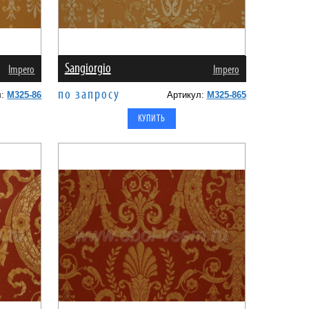
Sangiorgio
Impero
Impero
по запросу
л:
M325-86
Артикул:
M325-865