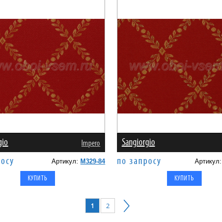
gio
Sangiorgio
Impero
росу
по запросу
Артикул:
M329-84
Артикул
1
2