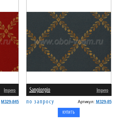
Sangiorgio
Impero
Impero
по запросу
:
M329-845
Артикул:
M329-85