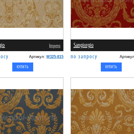
gio
Sangiorgio
Impero
росу
по запросу
Артикул:
M325-815
Артику