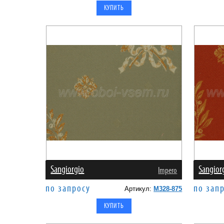
Sangiorgio
Sangior
Impero
по запросу
по зап
Артикул:
M328-875