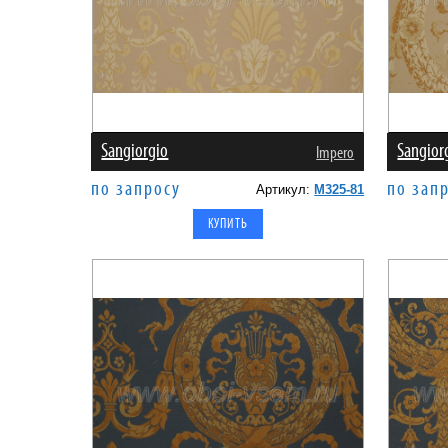
Sangiorgio
Sangior
Impero
по запросу
по зап
Артикул:
M325-81