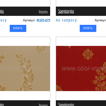
gio
Sangiorgio
Impero
росу
по запросу
Артикул:
M325-875
Артику
gio
Sangiorgio
Impero