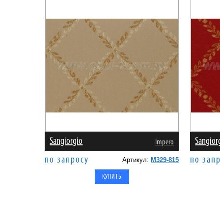
Sangiorgio
Sangior
Impero
по запросу
по зап
Артикул:
M329-815