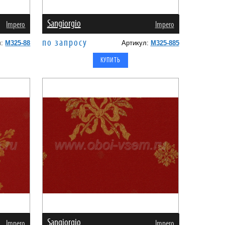
Sangiorgio
Impero
Impero
по запросу
л:
M325-88
Артикул:
M325-885
Sangiorgio
Impero
Impero