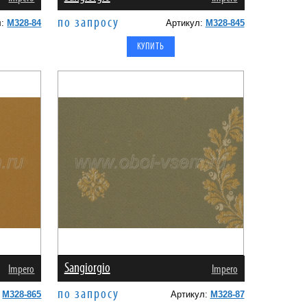
по запросу
л:
M328-84
Артикул:
M328-845
Sangiorgio
Impero
Impero
по запросу
:
M328-865
Артикул:
M328-87