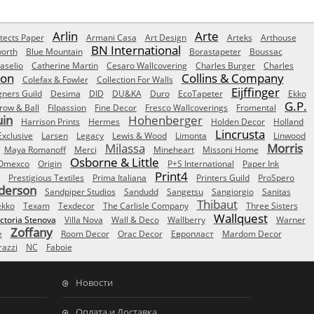
Arlin
Arte
tects Paper
Armani Casa
Art Design
Arteks
Arthouse
BN International
orth
Blue Mountain
Borastapeter
Boussac
aselio
Catherine Martin
Cesaro Wallcovering
Charles Burger
Charles
Son
Collins & Company
Colefax & Fowler
Collection For Walls
Eijffinger
gners Guild
Desima
DID
DU&KA
Duro
EcoTapeter
Ekko
G.P.
row & Ball
Filpassion
Fine Decor
Fresco Wallcoverings
Fromental
uin
Hohenberger
Harrison Prints
Hermes
Holden Decor
Holland
Lincrusta
Exclusive
Larsen
Legacy
Lewis & Wood
Limonta
Linwood
Milassa
Morris
Maya Romanoff
Merci
Mineheart
Missoni Home
Osborne & Little
Omexco
Origin
P+S International
Paper Ink
Print4
Prestigious Textiles
Prima Italiana
Printers Guild
ProSpero
derson
Sandpiper Studios
Sandudd
Sangetsu
Sangiorgio
Sanitas
Thibaut
ekko
Texam
Texdecor
The Carlisle Company
Three Sisters
Wallquest
ictoria Stenova
Villa Nova
Wall & Deco
Wallberry
Warner
Zoffany
e
Room Decor
Orac Decor
Европласт
Mardom Decor
azzi
NC
Faboie
Новости
Оплата и Доставка