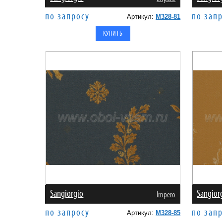
по запросу
по зап
Артикул:
M328-81
Sangiorgio
Sangior
Impero
по запросу
по зап
Артикул:
M328-85