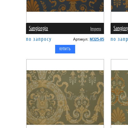
Sangiorgio
Sangior
Impero
по запросу
по зап
Артикул:
M325-85