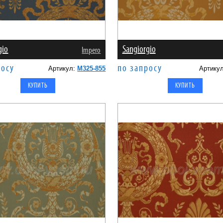
gio
Sangiorgio
Impero
росу
по запросу
Артикул:
M325-855
Артику