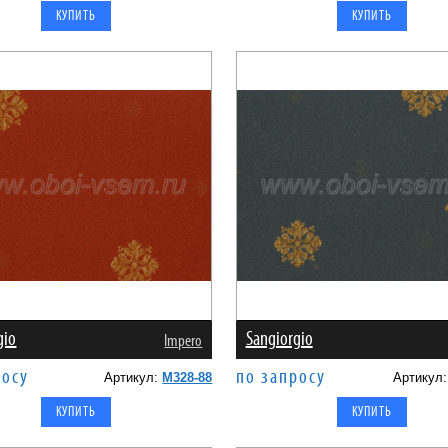
gio
Sangiorgio
Impero
росу
по запросу
Артикул:
M328-88
Артикул