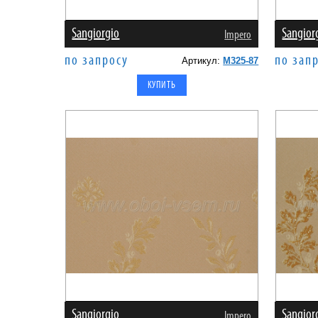
Sangiorgio
Sangior
Impero
по запросу
по зап
Артикул:
M325-87
Sangiorgio
Sangior
Impero