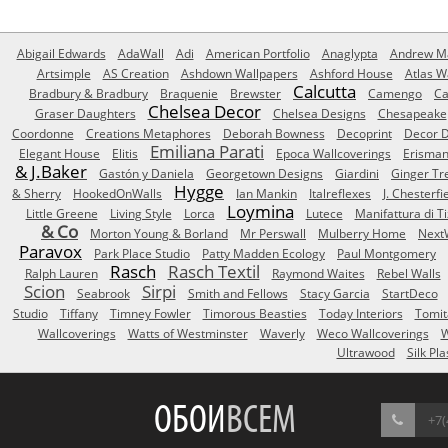
Abigail Edwards
AdaWall
Adi
American Portfolio
Anaglypta
Andrew Ma
Artsimple
AS Creation
Ashdown Wallpapers
Ashford House
Atlas W
Calcutta
Bradbury & Bradbury
Braquenie
Brewster
Camengo
Ca
Chelsea Decor
Graser Daughters
Chelsea Designs
Chesapeake
Coordonne
Creations Metaphores
Deborah Bowness
Decoprint
Decor D
Emiliana Parati
Elegant House
Elitis
Epoca Wallcoverings
Erisma
& J.Baker
Gastón y Daniela
Georgetown Designs
Giardini
Ginger Tr
Hygge
& Sherry
HookedOnWalls
Ian Mankin
Italreflexes
J. Chesterfi
Loymina
Little Greene
Living Style
Lorca
Lutece
Manifattura di T
& Co
Morton Young & Borland
Mr Perswall
Mulberry Home
Next
Paravox
Park Place Studio
Patty Madden Ecology
Paul Montgomery
Rasch
Rasch Textil
Ralph Lauren
Raymond Waites
Rebel Walls
Scion
Sirpi
Seabrook
Smith and Fellows
Stacy Garcia
StartDeco
Studio
Tiffany
Timney Fowler
Timorous Beasties
Today Interiors
Tomit
Wallcoverings
Watts of Westminster
Waverly
Weco Wallcoverings
W
Ultrawood
Silk Pla
ОБОИ
ВСЕМ
+7(