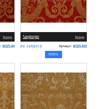
Sangiorgio
Impero
Impero
по запросу
л:
M325-84
Артикул:
M325-845