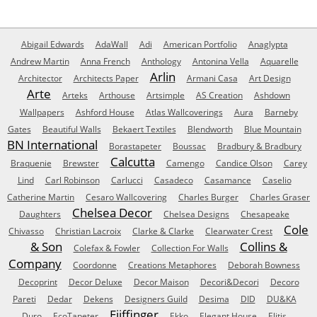
Abigail Edwards
AdaWall
Adi
American Portfolio
Anaglypta
Andrew Martin
Anna French
Anthology
Antonina Vella
Aquarelle
Arlin
Architector
Architects Paper
Armani Casa
Art Design
Arte
Arteks
Arthouse
Artsimple
AS Creation
Ashdown
Wallpapers
Ashford House
Atlas Wallcoverings
Aura
Barneby
Gates
Beautiful Walls
Bekaert Textiles
Blendworth
Blue Mountain
BN International
Borastapeter
Boussac
Bradbury & Bradbury
Calcutta
Braquenie
Brewster
Camengo
Candice Olson
Carey
Lind
Carl Robinson
Carlucci
Casadeco
Casamance
Caselio
Catherine Martin
Cesaro Wallcovering
Charles Burger
Charles Graser
Chelsea Decor
Daughters
Chelsea Designs
Chesapeake
Cole
Chivasso
Christian Lacroix
Clarke & Clarke
Clearwater Crest
& Son
Collins &
Colefax & Fowler
Collection For Walls
Company
Coordonne
Creations Metaphores
Deborah Bowness
Decoprint
Decor Deluxe
Decor Maison
Decori&Decori
Decoro
Pareti
Dedar
Dekens
Designers Guild
Desima
DID
DU&KA
Eijffinger
Duro
EcoTapeter
Ekko
Elegant House
Elitis