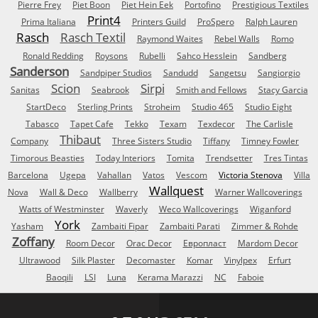
Pierre Frey
Piet Boon
Piet Hein Eek
Portofino
Prestigious Textiles
Print4
Prima Italiana
Printers Guild
ProSpero
Ralph Lauren
Rasch
Rasch Textil
Raymond Waites
Rebel Walls
Romo
Ronald Redding
Roysons
Rubelli
Sahco Hesslein
Sandberg
Sanderson
Sandpiper Studios
Sandudd
Sangetsu
Sangiorgio
Scion
Sirpi
Sanitas
Seabrook
Smith and Fellows
Stacy Garcia
StartDeco
Sterling Prints
Stroheim
Studio 465
Studio Eight
Tabasco
Tapet Cafe
Tekko
Texam
Texdecor
The Carlisle
Thibaut
Company
Three Sisters Studio
Tiffany
Timney Fowler
Timorous Beasties
Today Interiors
Tomita
Trendsetter
Tres Tintas
Barcelona
Ugepa
Vahallan
Vatos
Vescom
Victoria Stenova
Villa
Wallquest
Nova
Wall & Deco
Wallberry
Warner Wallcoverings
Watts of Westminster
Waverly
Weco Wallcoverings
Wiganford
York
Yasham
Zambaiti Fipar
Zambaiti Parati
Zimmer & Rohde
Zoffany
Room Decor
Orac Decor
Европласт
Mardom Decor
Ultrawood
Silk Plaster
Decomaster
Komar
Vinylpex
Erfurt
Baoqili
LSI
Luna
Kerama Marazzi
NC
Faboie