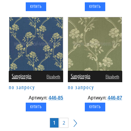
Sangiorgio
Sangiorgio
Elizabeth
Elizabeth
по запросу
по запросу
Артикул:
446-85
Артикул:
446-87
1
2