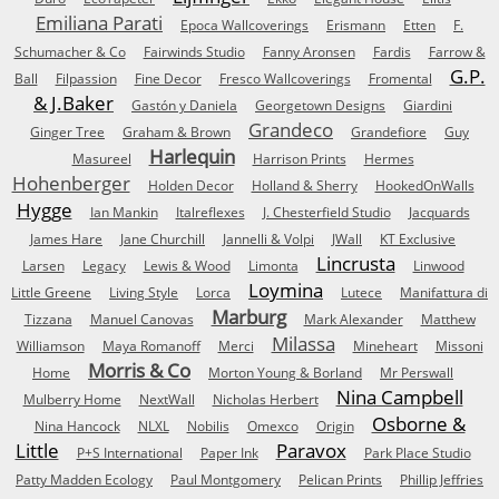
Emiliana Parati
Epoca Wallcoverings
Erismann
Etten
F.
Schumacher & Co
Fairwinds Studio
Fanny Aronsen
Fardis
Farrow &
G.P.
Ball
Filpassion
Fine Decor
Fresco Wallcoverings
Fromental
& J.Baker
Gastón y Daniela
Georgetown Designs
Giardini
Grandeco
Ginger Tree
Graham & Brown
Grandefiore
Guy
Harlequin
Masureel
Harrison Prints
Hermes
Hohenberger
Holden Decor
Holland & Sherry
HookedOnWalls
Hygge
Ian Mankin
Italreflexes
J. Chesterfield Studio
Jacquards
James Hare
Jane Churchill
Jannelli & Volpi
JWall
KT Exclusive
Lincrusta
Larsen
Legacy
Lewis & Wood
Limonta
Linwood
Loymina
Little Greene
Living Style
Lorca
Lutece
Manifattura di
Marburg
Tizzana
Manuel Canovas
Mark Alexander
Matthew
Milassa
Williamson
Maya Romanoff
Merci
Mineheart
Missoni
Morris & Co
Home
Morton Young & Borland
Mr Perswall
Nina Campbell
Mulberry Home
NextWall
Nicholas Herbert
Osborne &
Nina Hancock
NLXL
Nobilis
Omexco
Origin
Little
Paravox
P+S International
Paper Ink
Park Place Studio
Patty Madden Ecology
Paul Montgomery
Pelican Prints
Phillip Jeffries