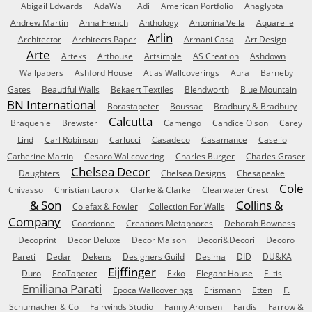
Abigail Edwards
AdaWall
Adi
American Portfolio
Anaglypta
Andrew Martin
Anna French
Anthology
Antonina Vella
Aquarelle
Arlin
Architector
Architects Paper
Armani Casa
Art Design
Arte
Arteks
Arthouse
Artsimple
AS Creation
Ashdown
Wallpapers
Ashford House
Atlas Wallcoverings
Aura
Barneby
Gates
Beautiful Walls
Bekaert Textiles
Blendworth
Blue Mountain
BN International
Borastapeter
Boussac
Bradbury & Bradbury
Calcutta
Braquenie
Brewster
Camengo
Candice Olson
Carey
Lind
Carl Robinson
Carlucci
Casadeco
Casamance
Caselio
Catherine Martin
Cesaro Wallcovering
Charles Burger
Charles Graser
Chelsea Decor
Daughters
Chelsea Designs
Chesapeake
Cole
Chivasso
Christian Lacroix
Clarke & Clarke
Clearwater Crest
& Son
Collins &
Colefax & Fowler
Collection For Walls
Company
Coordonne
Creations Metaphores
Deborah Bowness
Decoprint
Decor Deluxe
Decor Maison
Decori&Decori
Decoro
Pareti
Dedar
Dekens
Designers Guild
Desima
DID
DU&KA
Eijffinger
Duro
EcoTapeter
Ekko
Elegant House
Elitis
Emiliana Parati
Epoca Wallcoverings
Erismann
Etten
F.
Schumacher & Co
Fairwinds Studio
Fanny Aronsen
Fardis
Farrow &