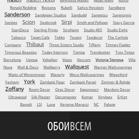
Raymond Waites
Rebel Walls
Romo
Ronald Redding
Roysons
Rubelli
Sahco Hesslein
Sandberg
Sanderson
Sandpiper Studios
Sandudd
Sangetsu
Sangiorgio
Scion
Sirpi
Sanitas
Seabrook
Smith and Fellows
Stacy Garcia
StartDeco
Sterling Prints
Stroheim
Studio 465
Studio Eight
Tabasco
Tapet Cafe
Tekko
Texam
Texdecor
The Carlisle
Thibaut
Company
Three Sisters Studio
Tiffany
Timney Fowler
Timorous Beasties
Today Interiors
Tomita
Trendsetter
Tres Tintas
Barcelona
Ugepa
Vahallan
Vatos
Vescom
Victoria Stenova
Villa
Wallquest
Nova
Wall & Deco
Wallberry
Warner Wallcoverings
Watts of Westminster
Waverly
Weco Wallcoverings
Wiganford
York
Yasham
Zambaiti Fipar
Zambaiti Parati
Zimmer & Rohde
Zoffany
Room Decor
Orac Decor
Европласт
Mardom Decor
Ultrawood
Silk Plaster
Decomaster
Komar
Vinylpex
Erfurt
Baoqili
LSI
Luna
Kerama Marazzi
NC
Faboie
ОБОИ
ВСЕМ