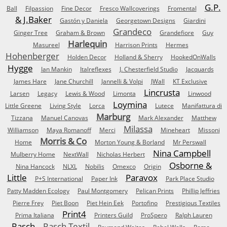
G.P.
Ball
Filpassion
Fine Decor
Fresco Wallcoverings
Fromental
& J.Baker
Gastón y Daniela
Georgetown Designs
Giardini
Grandeco
Ginger Tree
Graham & Brown
Grandefiore
Guy
Harlequin
Masureel
Harrison Prints
Hermes
Hohenberger
Holden Decor
Holland & Sherry
HookedOnWalls
Hygge
Ian Mankin
Italreflexes
J. Chesterfield Studio
Jacquards
James Hare
Jane Churchill
Jannelli & Volpi
JWall
KT Exclusive
Lincrusta
Larsen
Legacy
Lewis & Wood
Limonta
Linwood
Loymina
Little Greene
Living Style
Lorca
Lutece
Manifattura di
Marburg
Tizzana
Manuel Canovas
Mark Alexander
Matthew
Milassa
Williamson
Maya Romanoff
Merci
Mineheart
Missoni
Morris & Co
Home
Morton Young & Borland
Mr Perswall
Nina Campbell
Mulberry Home
NextWall
Nicholas Herbert
Osborne &
Nina Hancock
NLXL
Nobilis
Omexco
Origin
Little
Paravox
P+S International
Paper Ink
Park Place Studio
Patty Madden Ecology
Paul Montgomery
Pelican Prints
Phillip Jeffries
Pierre Frey
Piet Boon
Piet Hein Eek
Portofino
Prestigious Textiles
Print4
Prima Italiana
Printers Guild
ProSpero
Ralph Lauren
Rasch
Rasch Textil