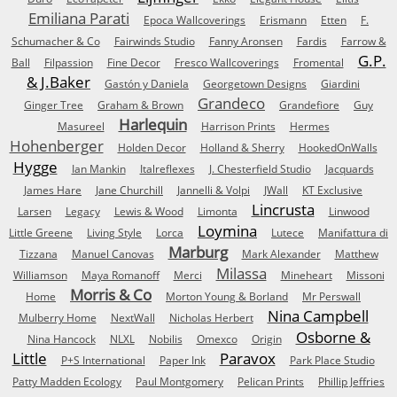
Emiliana Parati
Epoca Wallcoverings
Erismann
Etten
F.
Schumacher & Co
Fairwinds Studio
Fanny Aronsen
Fardis
Farrow &
G.P.
Ball
Filpassion
Fine Decor
Fresco Wallcoverings
Fromental
& J.Baker
Gastón y Daniela
Georgetown Designs
Giardini
Grandeco
Ginger Tree
Graham & Brown
Grandefiore
Guy
Harlequin
Masureel
Harrison Prints
Hermes
Hohenberger
Holden Decor
Holland & Sherry
HookedOnWalls
Hygge
Ian Mankin
Italreflexes
J. Chesterfield Studio
Jacquards
James Hare
Jane Churchill
Jannelli & Volpi
JWall
KT Exclusive
Lincrusta
Larsen
Legacy
Lewis & Wood
Limonta
Linwood
Loymina
Little Greene
Living Style
Lorca
Lutece
Manifattura di
Marburg
Tizzana
Manuel Canovas
Mark Alexander
Matthew
Milassa
Williamson
Maya Romanoff
Merci
Mineheart
Missoni
Morris & Co
Home
Morton Young & Borland
Mr Perswall
Nina Campbell
Mulberry Home
NextWall
Nicholas Herbert
Osborne &
Nina Hancock
NLXL
Nobilis
Omexco
Origin
Little
Paravox
P+S International
Paper Ink
Park Place Studio
Patty Madden Ecology
Paul Montgomery
Pelican Prints
Phillip Jeffries