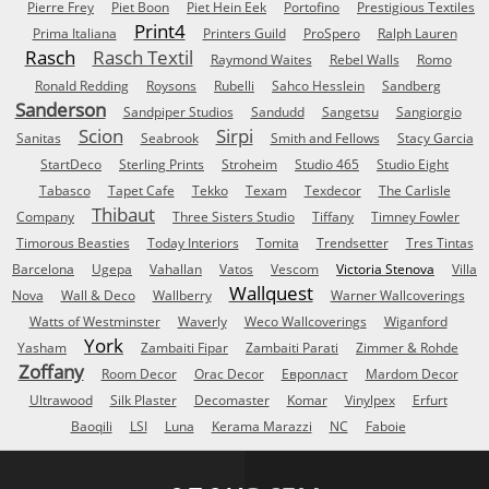
Pierre Frey
Piet Boon
Piet Hein Eek
Portofino
Prestigious Textiles
Print4
Prima Italiana
Printers Guild
ProSpero
Ralph Lauren
Rasch
Rasch Textil
Raymond Waites
Rebel Walls
Romo
Ronald Redding
Roysons
Rubelli
Sahco Hesslein
Sandberg
Sanderson
Sandpiper Studios
Sandudd
Sangetsu
Sangiorgio
Scion
Sirpi
Sanitas
Seabrook
Smith and Fellows
Stacy Garcia
StartDeco
Sterling Prints
Stroheim
Studio 465
Studio Eight
Tabasco
Tapet Cafe
Tekko
Texam
Texdecor
The Carlisle
Thibaut
Company
Three Sisters Studio
Tiffany
Timney Fowler
Timorous Beasties
Today Interiors
Tomita
Trendsetter
Tres Tintas
Barcelona
Ugepa
Vahallan
Vatos
Vescom
Victoria Stenova
Villa
Wallquest
Nova
Wall & Deco
Wallberry
Warner Wallcoverings
Watts of Westminster
Waverly
Weco Wallcoverings
Wiganford
York
Yasham
Zambaiti Fipar
Zambaiti Parati
Zimmer & Rohde
Zoffany
Room Decor
Orac Decor
Европласт
Mardom Decor
Ultrawood
Silk Plaster
Decomaster
Komar
Vinylpex
Erfurt
Baoqili
LSI
Luna
Kerama Marazzi
NC
Faboie