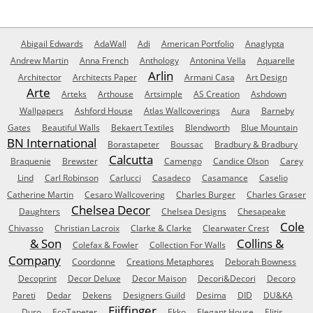
Abigail Edwards
AdaWall
Adi
American Portfolio
Anaglypta
Andrew Martin
Anna French
Anthology
Antonina Vella
Aquarelle
Arlin
Architector
Architects Paper
Armani Casa
Art Design
Arte
Arteks
Arthouse
Artsimple
AS Creation
Ashdown
Wallpapers
Ashford House
Atlas Wallcoverings
Aura
Barneby
Gates
Beautiful Walls
Bekaert Textiles
Blendworth
Blue Mountain
BN International
Borastapeter
Boussac
Bradbury & Bradbury
Calcutta
Braquenie
Brewster
Camengo
Candice Olson
Carey
Lind
Carl Robinson
Carlucci
Casadeco
Casamance
Caselio
Catherine Martin
Cesaro Wallcovering
Charles Burger
Charles Graser
Chelsea Decor
Daughters
Chelsea Designs
Chesapeake
Cole
Chivasso
Christian Lacroix
Clarke & Clarke
Clearwater Crest
& Son
Collins &
Colefax & Fowler
Collection For Walls
Company
Coordonne
Creations Metaphores
Deborah Bowness
Decoprint
Decor Deluxe
Decor Maison
Decori&Decori
Decoro
Pareti
Dedar
Dekens
Designers Guild
Desima
DID
DU&KA
Eijffinger
Duro
EcoTapeter
Ekko
Elegant House
Elitis