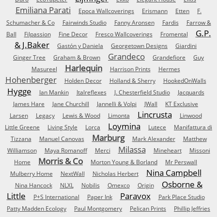
Emiliana Parati
Epoca Wallcoverings
Erismann
Etten
F.
Schumacher & Co
Fairwinds Studio
Fanny Aronsen
Fardis
Farrow &
G.P.
Ball
Filpassion
Fine Decor
Fresco Wallcoverings
Fromental
& J.Baker
Gastón y Daniela
Georgetown Designs
Giardini
Grandeco
Ginger Tree
Graham & Brown
Grandefiore
Guy
Harlequin
Masureel
Harrison Prints
Hermes
Hohenberger
Holden Decor
Holland & Sherry
HookedOnWalls
Hygge
Ian Mankin
Italreflexes
J. Chesterfield Studio
Jacquards
James Hare
Jane Churchill
Jannelli & Volpi
JWall
KT Exclusive
Lincrusta
Larsen
Legacy
Lewis & Wood
Limonta
Linwood
Loymina
Little Greene
Living Style
Lorca
Lutece
Manifattura di
Marburg
Tizzana
Manuel Canovas
Mark Alexander
Matthew
Milassa
Williamson
Maya Romanoff
Merci
Mineheart
Missoni
Morris & Co
Home
Morton Young & Borland
Mr Perswall
Nina Campbell
Mulberry Home
NextWall
Nicholas Herbert
Osborne &
Nina Hancock
NLXL
Nobilis
Omexco
Origin
Little
Paravox
P+S International
Paper Ink
Park Place Studio
Patty Madden Ecology
Paul Montgomery
Pelican Prints
Phillip Jeffries