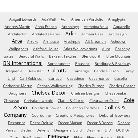
Abigail Edwards
AdaWall
Adi
American Portfolio
Anaglypta
Andrew Martin
Anna French
Anthology
Antonina Vella
Aquarelle
Arlin
Architector
Architects Paper
Armani Casa
Art Design
Arte
Arteks
Arthouse
Artsimple
AS Creation
Ashdown
Wallpapers
Ashford House
Atlas Wallcoverings
Aura
Barneby
Gates
Beautiful Walls
Bekaert Textiles
Blendworth
Blue Mountain
BN International
Borastapeter
Boussac
Bradbury & Bradbury
Calcutta
Braquenie
Brewster
Camengo
Candice Olson
Carey
Lind
Carl Robinson
Carlucci
Casadeco
Casamance
Caselio
Catherine Martin
Cesaro Wallcovering
Charles Burger
Charles Graser
Chelsea Decor
Daughters
Chelsea Designs
Chesapeake
Cole
Chivasso
Christian Lacroix
Clarke & Clarke
Clearwater Crest
& Son
Collins &
Colefax & Fowler
Collection For Walls
Company
Coordonne
Creations Metaphores
Deborah Bowness
Decoprint
Decor Deluxe
Decor Maison
Decori&Decori
Decoro
Pareti
Dedar
Dekens
Designers Guild
Desima
DID
DU&KA
Eijffinger
Duro
EcoTapeter
Ekko
Elegant House
Elitis