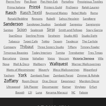
Pierre Frey
Piet Boon
Piet Hein Eek
Portofino
Prestigious Textiles
Print4
Prima Italiana
Printers Guild
ProSpero
Ralph Lauren
Rasch
Rasch Textil
Raymond Waites
Rebel Walls
Romo
Ronald Redding
Roysons
Rubelli
Sahco Hesslein
Sandberg
Sanderson
Sandpiper Studios
Sandudd
Sangetsu
Sangiorgio
Scion
Sirpi
Sanitas
Seabrook
Smith and Fellows
Stacy Garcia
StartDeco
Sterling Prints
Stroheim
Studio 465
Studio Eight
Tabasco
Tapet Cafe
Tekko
Texam
Texdecor
The Carlisle
Thibaut
Company
Three Sisters Studio
Tiffany
Timney Fowler
Timorous Beasties
Today Interiors
Tomita
Trendsetter
Tres Tintas
Barcelona
Ugepa
Vahallan
Vatos
Vescom
Victoria Stenova
Villa
Wallquest
Nova
Wall & Deco
Wallberry
Warner Wallcoverings
Watts of Westminster
Waverly
Weco Wallcoverings
Wiganford
York
Yasham
Zambaiti Fipar
Zambaiti Parati
Zimmer & Rohde
Zoffany
Room Decor
Orac Decor
Европласт
Mardom Decor
Ultrawood
Silk Plaster
Decomaster
Komar
Vinylpex
Erfurt
Baoqili
LSI
Luna
Kerama Marazzi
NC
Faboie