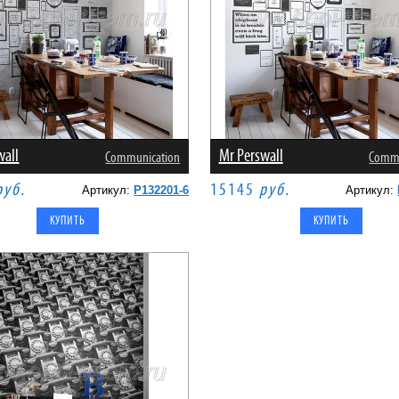
wall
Mr Perswall
Communication
Commu
руб.
15145
руб.
Артикул:
P132201-6
Артикул: