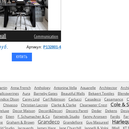
wall
Communication
руб.
Артикул:
P132801-4
rtin
Anna French
Anthology
Antonina Vella
Aquarelle
Architector
Archi
allcoverings
Aura
Barneby Gates
Beautiful Walls
Bekaert Textiles
Blendw
ndice Olson
Carey Lind
Carl Robinson
Carlucci
Casadeco
Casamance
C
Cole & 
Chivasso
Christian Lacroix
Clarke & Clarke
Clearwater Crest
eluxe
Decor Maison
Decori&Decori
Decoro Pareti
Dedar
Dekens
Desi
nn
Etten
F. Schumacher & Co
Fairwinds Studio
Fanny Aronsen
Fardis
Far
Grandeco
Harleq
ee
Graham & Brown
Grandefiore
Guy Masureel
eld Studio
Jacquards
James Hare
Jane Churchill
Jannelli & Volpi
JWall
KT 