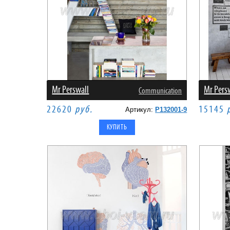
Mr Perswall
Mr Pers
Communication
22620
руб.
15145
Артикул:
P132001-9