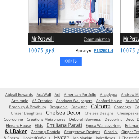
Mr Perswall
Mr Pers
Communication
10075
руб.
10075
Артикул:
P132601-4
Abigail Edwards
AdaWall
Adi
American Portfolio
Anaglypta
Andrew Ma
Artsimple
AS Creation
Ashdown Wallpapers
Ashford House
Atlas W
Calcutta
Bradbury & Bradbury
Braquenie
Brewster
Camengo
Ca
Chelsea Decor
Graser Daughters
Chelsea Designs
Chesapeake
Coordonne
Creations Metaphores
Deborah Bowness
Decoprint
Decor D
Emiliana Parati
Elegant House
Elitis
Epoca Wallcoverings
Erisma
& J.Baker
Gastón y Daniela
Georgetown Designs
Giardini
Ginger Tr
Hygge
& Sherry
HookedOnWalls
Ian Mankin
Italreflexes
J. Chesterfi