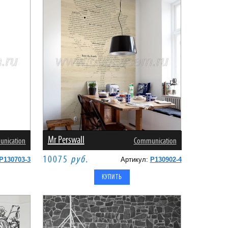
Mr Perswall
nication
Communication
10075
руб.
P130703-3
Артикул:
P130902-4