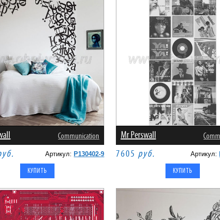
wall
Mr Perswall
Communication
Commu
руб.
7605
руб.
Артикул:
P130402-9
Артикул: