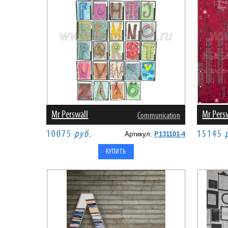
Mr Perswall
Mr Pers
Communication
10075
руб.
15145
Артикул:
P131101-4