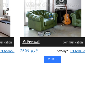
Mr Perswall
nication
Communication
7605
руб.
P132202-6
Артикул:
P132401-3