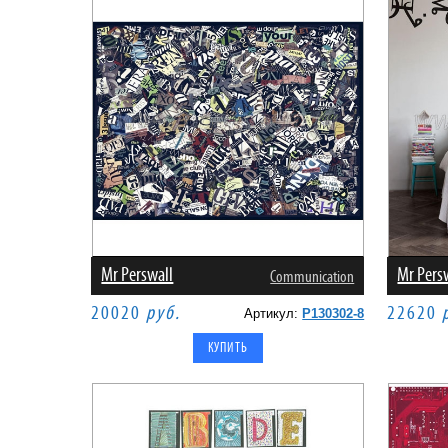
Mr Perswall
Mr Pers
Communication
20020
руб.
22620
Артикул:
P130302-8