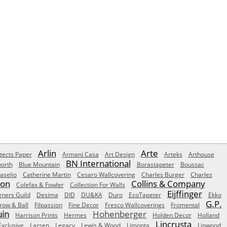
Arlin
Arte
tects Paper
Armani Casa
Art Design
Arteks
Arthouse
BN International
orth
Blue Mountain
Borastapeter
Boussac
aselio
Catherine Martin
Cesaro Wallcovering
Charles Burger
Charles
Son
Collins & Company
Colefax & Fowler
Collection For Walls
Eijffinger
gners Guild
Desima
DID
DU&KA
Duro
EcoTapeter
Ekko
G.P.
row & Ball
Filpassion
Fine Decor
Fresco Wallcoverings
Fromental
uin
Hohenberger
Harrison Prints
Hermes
Holden Decor
Holland
Lincrusta
Exclusive
Larsen
Legacy
Lewis & Wood
Limonta
Linwood