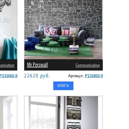
Mr Perswall
nication
Communication
22620
руб.
P131602-9
Артикул:
P131802-9