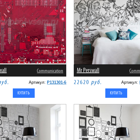
wall
Mr Perswall
Communication
Commu
руб.
22620
руб.
Артикул:
P131301-6
Артикул: