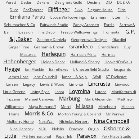
Pareti
Dedar
Dekens
Designers Guild
Desima
DID
DU&KA
Eijffinger
Duro
EcoTapeter
Ekko
Elegant House
Elitis
Emiliana Parati
Epoca Wallcoverings
Erismann
Etten
F.
Schumacher & Co
Fairwinds Studio
Fanny Aronsen
Fardis
Farrow &
G.P.
Ball
Filpassion
Fine Decor
Fresco Wallcoverings
Fromental
& J.Baker
Gastón y Daniela
Georgetown Designs
Giardini
Grandeco
Ginger Tree
Graham & Brown
Grandefiore
Guy
Harlequin
Masureel
Harrison Prints
Hermes
Hohenberger
Holden Decor
Holland & Sherry
HookedOnWalls
Hygge
Ian Mankin
Italreflexes
J. Chesterfield Studio
Jacquards
James Hare
Jane Churchill
Jannelli & Volpi
JWall
KT Exclusive
Lincrusta
Larsen
Legacy
Lewis & Wood
Limonta
Linwood
Loymina
Little Greene
Living Style
Lorca
Lutece
Manifattura di
Marburg
Tizzana
Manuel Canovas
Mark Alexander
Matthew
Milassa
Williamson
Maya Romanoff
Merci
Mineheart
Missoni
Morris & Co
Home
Morton Young & Borland
Mr Perswall
Nina Campbell
Mulberry Home
NextWall
Nicholas Herbert
Osborne &
Nina Hancock
NLXL
Nobilis
Omexco
Origin
Little
Paravox
P+S International
Paper Ink
Park Place Studio