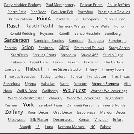
Patty Madden Ecology
Paul Montgomery
Pelican Prints
Phillip Jeffries
Pierre Frey
Piet Boon
Piet Hein Eek
Portofino
Prestigious Textiles
Print4
Prima Italiana
Printers Guild
ProSpero
Ralph Lauren
Rasch
Rasch Textil
Raymond Waites
Rebel Walls
Romo
Ronald Redding
Roysons
Rubelli
Sahco Hesslein
Sandberg
Sanderson
Sandpiper Studios
Sandudd
Sangetsu
Sangiorgio
Scion
Sirpi
Sanitas
Seabrook
Smith and Fellows
Stacy Garcia
StartDeco
Sterling Prints
Stroheim
Studio 465
Studio Eight
Tabasco
Tapet Cafe
Tekko
Texam
Texdecor
The Carlisle
Thibaut
Company
Three Sisters Studio
Tiffany
Timney Fowler
Timorous Beasties
Today Interiors
Tomita
Trendsetter
Tres Tintas
Barcelona
Ugepa
Vahallan
Vatos
Vescom
Victoria Stenova
Villa
Wallquest
Nova
Wall & Deco
Wallberry
Warner Wallcoverings
Watts of Westminster
Waverly
Weco Wallcoverings
Wiganford
York
Yasham
Zambaiti Fipar
Zambaiti Parati
Zimmer & Rohde
Zoffany
Room Decor
Orac Decor
Европласт
Mardom Decor
Ultrawood
Silk Plaster
Decomaster
Komar
Vinylpex
Erfurt
Baoqili
LSI
Luna
Kerama Marazzi
NC
Faboie