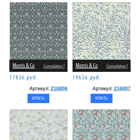
Morris & Co
Morris & Co
Compilaton I
Compilaton I
17836
руб.
19656
руб.
Артикул:
216806
Артикул:
216807