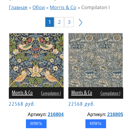
Главная
»
Обои
»
Morris & Co
»
Compilaton I
1
2
3
Morris & Co
Morris & Co
Compilaton I
Compilaton I
22568
руб.
22568
руб.
Артикул:
216804
Артикул:
216805