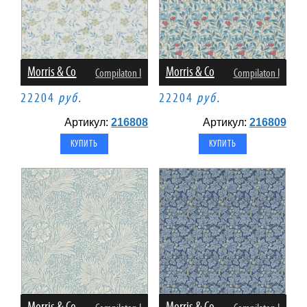
Morris & Co
Morris & Co
Compilaton I
Compilaton I
22204
руб.
22204
руб.
Артикул:
216808
Артикул:
216809