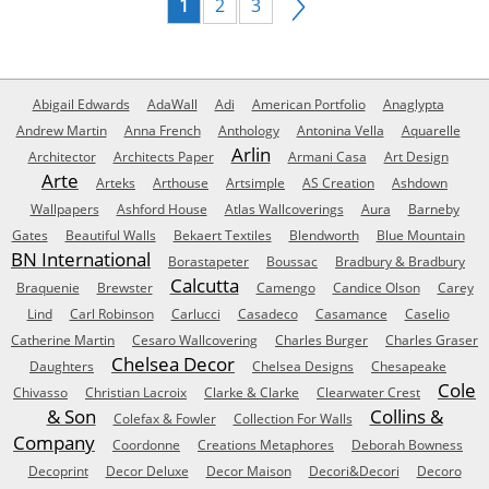
1
2
3
Abigail Edwards
AdaWall
Adi
American Portfolio
Anaglypta
Andrew Martin
Anna French
Anthology
Antonina Vella
Aquarelle
Arlin
Architector
Architects Paper
Armani Casa
Art Design
Arte
Arteks
Arthouse
Artsimple
AS Creation
Ashdown
Wallpapers
Ashford House
Atlas Wallcoverings
Aura
Barneby
Gates
Beautiful Walls
Bekaert Textiles
Blendworth
Blue Mountain
BN International
Borastapeter
Boussac
Bradbury & Bradbury
Calcutta
Braquenie
Brewster
Camengo
Candice Olson
Carey
Lind
Carl Robinson
Carlucci
Casadeco
Casamance
Caselio
Catherine Martin
Cesaro Wallcovering
Charles Burger
Charles Graser
Chelsea Decor
Daughters
Chelsea Designs
Chesapeake
Cole
Chivasso
Christian Lacroix
Clarke & Clarke
Clearwater Crest
& Son
Collins &
Colefax & Fowler
Collection For Walls
Company
Coordonne
Creations Metaphores
Deborah Bowness
Decoprint
Decor Deluxe
Decor Maison
Decori&Decori
Decoro