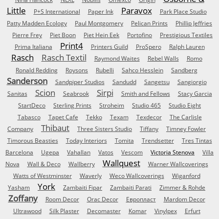
Little
Paravox
P+S International
Paper Ink
Park Place Studio
Patty Madden Ecology
Paul Montgomery
Pelican Prints
Phillip Jeffries
Pierre Frey
Piet Boon
Piet Hein Eek
Portofino
Prestigious Textiles
Print4
Prima Italiana
Printers Guild
ProSpero
Ralph Lauren
Rasch
Rasch Textil
Raymond Waites
Rebel Walls
Romo
Ronald Redding
Roysons
Rubelli
Sahco Hesslein
Sandberg
Sanderson
Sandpiper Studios
Sandudd
Sangetsu
Sangiorgio
Scion
Sirpi
Sanitas
Seabrook
Smith and Fellows
Stacy Garcia
StartDeco
Sterling Prints
Stroheim
Studio 465
Studio Eight
Tabasco
Tapet Cafe
Tekko
Texam
Texdecor
The Carlisle
Thibaut
Company
Three Sisters Studio
Tiffany
Timney Fowler
Timorous Beasties
Today Interiors
Tomita
Trendsetter
Tres Tintas
Barcelona
Ugepa
Vahallan
Vatos
Vescom
Victoria Stenova
Villa
Wallquest
Nova
Wall & Deco
Wallberry
Warner Wallcoverings
Watts of Westminster
Waverly
Weco Wallcoverings
Wiganford
York
Yasham
Zambaiti Fipar
Zambaiti Parati
Zimmer & Rohde
Zoffany
Room Decor
Orac Decor
Европласт
Mardom Decor
Ultrawood
Silk Plaster
Decomaster
Komar
Vinylpex
Erfurt