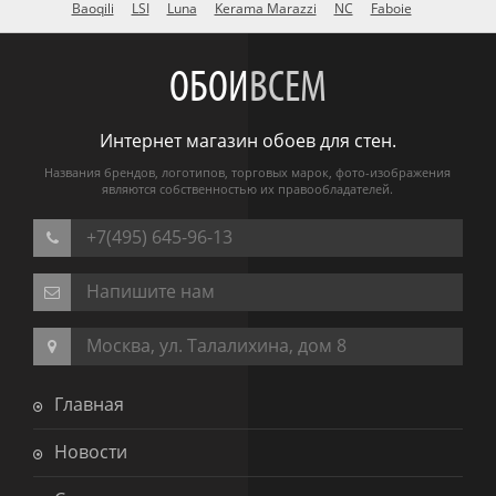
Baoqili
LSI
Luna
Kerama Marazzi
NC
Faboie
ОБОИ
ВСЕМ
Интернет магазин обоев для стен.
Названия брендов, логотипов, торговых марок, фото-изображения
являются собственностью их правообладателей.
+7(495) 645-96-13
Напишите нам
Москва, ул. Талалихина, дом 8
Главная
Новости