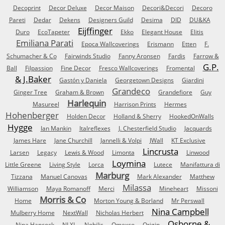
Decoprint
Decor Deluxe
Decor Maison
Decori&Decori
Decoro
Pareti
Dedar
Dekens
Designers Guild
Desima
DID
DU&KA
Eijffinger
Duro
EcoTapeter
Ekko
Elegant House
Elitis
Emiliana Parati
Epoca Wallcoverings
Erismann
Etten
F.
Schumacher & Co
Fairwinds Studio
Fanny Aronsen
Fardis
Farrow &
G.P.
Ball
Filpassion
Fine Decor
Fresco Wallcoverings
Fromental
& J.Baker
Gastón y Daniela
Georgetown Designs
Giardini
Grandeco
Ginger Tree
Graham & Brown
Grandefiore
Guy
Harlequin
Masureel
Harrison Prints
Hermes
Hohenberger
Holden Decor
Holland & Sherry
HookedOnWalls
Hygge
Ian Mankin
Italreflexes
J. Chesterfield Studio
Jacquards
James Hare
Jane Churchill
Jannelli & Volpi
JWall
KT Exclusive
Lincrusta
Larsen
Legacy
Lewis & Wood
Limonta
Linwood
Loymina
Little Greene
Living Style
Lorca
Lutece
Manifattura di
Marburg
Tizzana
Manuel Canovas
Mark Alexander
Matthew
Milassa
Williamson
Maya Romanoff
Merci
Mineheart
Missoni
Morris & Co
Home
Morton Young & Borland
Mr Perswall
Nina Campbell
Mulberry Home
NextWall
Nicholas Herbert
Osborne &
Nina Hancock
NLXL
Nobilis
Omexco
Origin