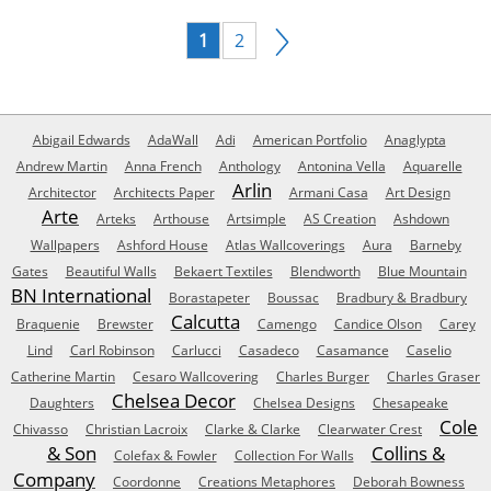
1
2
Abigail Edwards
AdaWall
Adi
American Portfolio
Anaglypta
Andrew Martin
Anna French
Anthology
Antonina Vella
Aquarelle
Arlin
Architector
Architects Paper
Armani Casa
Art Design
Arte
Arteks
Arthouse
Artsimple
AS Creation
Ashdown
Wallpapers
Ashford House
Atlas Wallcoverings
Aura
Barneby
Gates
Beautiful Walls
Bekaert Textiles
Blendworth
Blue Mountain
BN International
Borastapeter
Boussac
Bradbury & Bradbury
Calcutta
Braquenie
Brewster
Camengo
Candice Olson
Carey
Lind
Carl Robinson
Carlucci
Casadeco
Casamance
Caselio
Catherine Martin
Cesaro Wallcovering
Charles Burger
Charles Graser
Chelsea Decor
Daughters
Chelsea Designs
Chesapeake
Cole
Chivasso
Christian Lacroix
Clarke & Clarke
Clearwater Crest
& Son
Collins &
Colefax & Fowler
Collection For Walls
Company
Coordonne
Creations Metaphores
Deborah Bowness