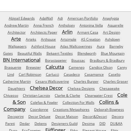
Abigail Edwards
AdaWall
Adi
American Portfolio
Anaglypta
Andrew Martin
Anna French
Anthology
Antonina Vella
Aquarelle
Arlin
Architector
Architects Paper
Armani Casa
Art Design
Arte
Arteks
Arthouse
Artsimple
AS Creation
Ashdown
Wallpapers
Ashford House
Atlas Wallcoverings
Aura
Barneby
Gates
Beautiful Walls
Bekaert Textiles
Blendworth
Blue Mountain
BN International
Borastapeter
Boussac
Bradbury & Bradbury
Calcutta
Braquenie
Brewster
Camengo
Candice Olson
Carey
Lind
Carl Robinson
Carlucci
Casadeco
Casamance
Caselio
Catherine Martin
Cesaro Wallcovering
Charles Burger
Charles Graser
Chelsea Decor
Daughters
Chelsea Designs
Chesapeake
Cole
Chivasso
Christian Lacroix
Clarke & Clarke
Clearwater Crest
& Son
Collins &
Colefax & Fowler
Collection For Walls
Company
Coordonne
Creations Metaphores
Deborah Bowness
Decoprint
Decor Deluxe
Decor Maison
Decori&Decori
Decoro
Pareti
Dedar
Dekens
Designers Guild
Desima
DID
DU&KA
Eijffinger
Duro
EcoTapeter
Ekko
Elegant House
Elitis