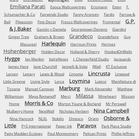
Emiliana Parati
Epoca Wallcoverings
Erismann
Etten
F.
Schumacher & Co
Fairwinds Studio
Fanny Aronsen
Fardis
Farrow &
G.P.
Ball
Filpassion
Fine Decor
Fresco Wallcoverings
Fromental
& J.Baker
Gastón y Daniela
Georgetown Designs
Giardini
Grandeco
Ginger Tree
Graham & Brown
Grandefiore
Guy
Harlequin
Masureel
Harrison Prints
Hermes
Hohenberger
Holden Decor
Holland & Sherry
HookedOnWalls
Hygge
Ian Mankin
Italreflexes
J. Chesterfield Studio
Jacquards
James Hare
Jane Churchill
Jannelli & Volpi
JWall
KT Exclusive
Lincrusta
Larsen
Legacy
Lewis & Wood
Limonta
Linwood
Loymina
Little Greene
Living Style
Lorca
Lutece
Manifattura di
Marburg
Tizzana
Manuel Canovas
Mark Alexander
Matthew
Milassa
Williamson
Maya Romanoff
Merci
Mineheart
Missoni
Morris & Co
Home
Morton Young & Borland
Mr Perswall
Nina Campbell
Mulberry Home
NextWall
Nicholas Herbert
Osborne &
Nina Hancock
NLXL
Nobilis
Omexco
Origin
Little
Paravox
P+S International
Paper Ink
Park Place Studio
Patty Madden Ecology
Paul Montgomery
Pelican Prints
Phillip Jeffries