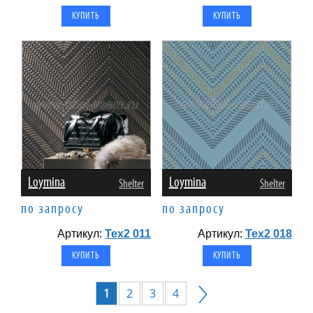
Loymina
Loymina
Shelter
Shelter
по запросу
по запросу
Артикул:
Tex2 011
Артикул:
Tex2 018
1
2
3
4