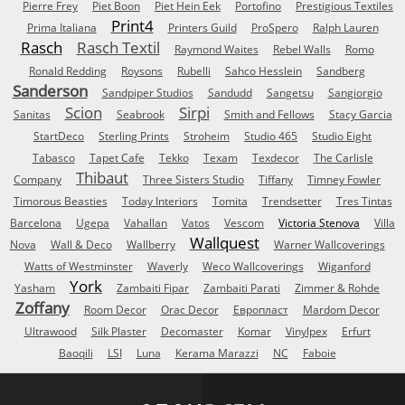
Pierre Frey
Piet Boon
Piet Hein Eek
Portofino
Prestigious Textiles
Print4
Prima Italiana
Printers Guild
ProSpero
Ralph Lauren
Rasch
Rasch Textil
Raymond Waites
Rebel Walls
Romo
Ronald Redding
Roysons
Rubelli
Sahco Hesslein
Sandberg
Sanderson
Sandpiper Studios
Sandudd
Sangetsu
Sangiorgio
Scion
Sirpi
Sanitas
Seabrook
Smith and Fellows
Stacy Garcia
StartDeco
Sterling Prints
Stroheim
Studio 465
Studio Eight
Tabasco
Tapet Cafe
Tekko
Texam
Texdecor
The Carlisle
Thibaut
Company
Three Sisters Studio
Tiffany
Timney Fowler
Timorous Beasties
Today Interiors
Tomita
Trendsetter
Tres Tintas
Barcelona
Ugepa
Vahallan
Vatos
Vescom
Victoria Stenova
Villa
Wallquest
Nova
Wall & Deco
Wallberry
Warner Wallcoverings
Watts of Westminster
Waverly
Weco Wallcoverings
Wiganford
York
Yasham
Zambaiti Fipar
Zambaiti Parati
Zimmer & Rohde
Zoffany
Room Decor
Orac Decor
Европласт
Mardom Decor
Ultrawood
Silk Plaster
Decomaster
Komar
Vinylpex
Erfurt
Baoqili
LSI
Luna
Kerama Marazzi
NC
Faboie