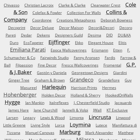
Cole
Chivasso
Christian Lacroix
Clarke & Clarke
Clearwater Crest
& Son
Collins &
Colefax & Fowler
Collection For Walls
Company
Coordonne
Creations Metaphores
Deborah Bowness
Decoprint
Decor Deluxe
Decor Maison
Decori&Decori
Decoro
Pareti
Dedar
Dekens
Designers Guild
Desima
DID
DU&KA
Eijffinger
Duro
EcoTapeter
Ekko
Elegant House
Elitis
Emiliana Parati
Epoca Wallcoverings
Erismann
Etten
F.
Schumacher & Co
Fairwinds Studio
Fanny Aronsen
Fardis
Farrow &
G.P.
Ball
Filpassion
Fine Decor
Fresco Wallcoverings
Fromental
& J.Baker
Gastón y Daniela
Georgetown Designs
Giardini
Grandeco
Ginger Tree
Graham & Brown
Grandefiore
Guy
Harlequin
Masureel
Harrison Prints
Hermes
Hohenberger
Holden Decor
Holland & Sherry
HookedOnWalls
Hygge
Ian Mankin
Italreflexes
J. Chesterfield Studio
Jacquards
James Hare
Jane Churchill
Jannelli & Volpi
JWall
KT Exclusive
Lincrusta
Larsen
Legacy
Lewis & Wood
Limonta
Linwood
Loymina
Little Greene
Living Style
Lorca
Lutece
Manifattura di
Marburg
Tizzana
Manuel Canovas
Mark Alexander
Matthew
Milassa