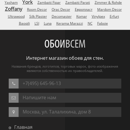
York
Yasham
Zambaiti Fipar
Zambaiti Parati
Zimmer & Rohde
Zoffany
Room Decor
Orac Decor
Европласт
Mardom Decor
Ultrawood
Silk Plaster
Decomaster
Komar
Vinylpex
Erfurt
Baoqili
LSI
Luna
Kerama Marazzi
NC
Faboie
ОБОИ
ВСЕМ
Интернет магазин обоев для стен.
Названия брендов, логотипов, торговых марок, фото-изображения
являются собственностью их правообладателей.
+7(495) 645-96-13
Напишите нам
Москва, ул. Талалихина, дом 8
Главная