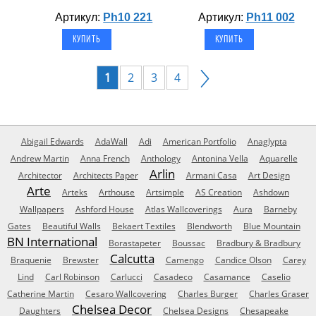
Артикул:
Ph10 221
Артикул:
Ph11 002
1
2
3
4
Abigail Edwards
AdaWall
Adi
American Portfolio
Anaglypta
Andrew Martin
Anna French
Anthology
Antonina Vella
Aquarelle
Arlin
Architector
Architects Paper
Armani Casa
Art Design
Arte
Arteks
Arthouse
Artsimple
AS Creation
Ashdown
Wallpapers
Ashford House
Atlas Wallcoverings
Aura
Barneby
Gates
Beautiful Walls
Bekaert Textiles
Blendworth
Blue Mountain
BN International
Borastapeter
Boussac
Bradbury & Bradbury
Calcutta
Braquenie
Brewster
Camengo
Candice Olson
Carey
Lind
Carl Robinson
Carlucci
Casadeco
Casamance
Caselio
Catherine Martin
Cesaro Wallcovering
Charles Burger
Charles Graser
Chelsea Decor
Daughters
Chelsea Designs
Chesapeake