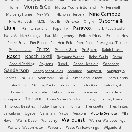
Williamson
Maya Romanoff
Merci
Mineheart
Missoni
Morris & Co
Home
Morton Young & Borland
Mr Perswall
Nina Campbell
Mulberry Home
NextWall
Nicholas Herbert
Osborne &
Nina Hancock
NLXL
Nobilis
Omexco
Origin
Little
Paravox
P+S International
Paper Ink
Park Place Studio
Patty Madden Ecology
Paul Montgomery
Pelican Prints
Phillip Jeffries
Pierre Frey
Piet Boon
Piet Hein Eek
Portofino
Prestigious Textiles
Print4
Prima Italiana
Printers Guild
ProSpero
Ralph Lauren
Rasch
Rasch Textil
Raymond Waites
Rebel Walls
Romo
Ronald Redding
Roysons
Rubelli
Sahco Hesslein
Sandberg
Sanderson
Sandpiper Studios
Sandudd
Sangetsu
Sangiorgio
Scion
Sirpi
Sanitas
Seabrook
Smith and Fellows
Stacy Garcia
StartDeco
Sterling Prints
Stroheim
Studio 465
Studio Eight
Tabasco
Tapet Cafe
Tekko
Texam
Texdecor
The Carlisle
Thibaut
Company
Three Sisters Studio
Tiffany
Timney Fowler
Timorous Beasties
Today Interiors
Tomita
Trendsetter
Tres Tintas
Barcelona
Ugepa
Vahallan
Vatos
Vescom
Victoria Stenova
Villa
Wallquest
Nova
Wall & Deco
Wallberry
Warner Wallcoverings
Watts of Westminster
Waverly
Weco Wallcoverings
Wiganford