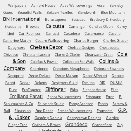
Wallpapers
Ashford House
Atlas Wallcoverings
Aura
Barneby
Gates
Beautiful Walls
Bekaert Textiles
Blendworth
Blue Mountain
BN International
Borastapeter
Boussac
Bradbury & Bradbury
Calcutta
Braquenie
Brewster
Camengo
Candice Olson
Carey
Lind
Carl Robinson
Carlucci
Casadeco
Casamance
Caselio
Catherine Martin
Cesaro Wallcovering
Charles Burger
Charles Graser
Chelsea Decor
Daughters
Chelsea Designs
Chesapeake
Cole
Chivasso
Christian Lacroix
Clarke & Clarke
Clearwater Crest
& Son
Collins &
Colefax & Fowler
Collection For Walls
Company
Coordonne
Creations Metaphores
Deborah Bowness
Decoprint
Decor Deluxe
Decor Maison
Decori&Decori
Decoro
Pareti
Dedar
Dekens
Designers Guild
Desima
DID
DU&KA
Eijffinger
Duro
EcoTapeter
Ekko
Elegant House
Elitis
Emiliana Parati
Epoca Wallcoverings
Erismann
Etten
F.
Schumacher & Co
Fairwinds Studio
Fanny Aronsen
Fardis
Farrow &
G.P.
Ball
Filpassion
Fine Decor
Fresco Wallcoverings
Fromental
& J.Baker
Gastón y Daniela
Georgetown Designs
Giardini
Grandeco
Ginger Tree
Graham & Brown
Grandefiore
Guy