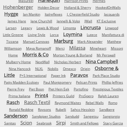
Harlequin
Masureel
Harrison Prints
Hermes
Hohenberger
Holden Decor
Holland & Sherry
HookedOnWalls
Hygge
Ian Mankin
Italreflexes
J. Chesterfield Studio
Jacquards
James Hare
Jane Churchill
Jannelli & Volpi
JWall
KT Exclusive
Lincrusta
Larsen
Legacy
Lewis & Wood
Limonta
Linwood
Loymina
Little Greene
Living Style
Lorca
Lutece
Manifattura di
Marburg
Tizzana
Manuel Canovas
Mark Alexander
Matthew
Milassa
Williamson
Maya Romanoff
Merci
Mineheart
Missoni
Morris & Co
Home
Morton Young & Borland
Mr Perswall
Nina Campbell
Mulberry Home
NextWall
Nicholas Herbert
Osborne &
Nina Hancock
NLXL
Nobilis
Omexco
Origin
Little
Paravox
P+S International
Paper Ink
Park Place Studio
Patty Madden Ecology
Paul Montgomery
Pelican Prints
Phillip Jeffries
Pierre Frey
Piet Boon
Piet Hein Eek
Portofino
Prestigious Textiles
Print4
Prima Italiana
Printers Guild
ProSpero
Ralph Lauren
Rasch
Rasch Textil
Raymond Waites
Rebel Walls
Romo
Ronald Redding
Roysons
Rubelli
Sahco Hesslein
Sandberg
Sanderson
Sandpiper Studios
Sandudd
Sangetsu
Sangiorgio
Scion
Sirpi
Sanitas
Seabrook
Smith and Fellows
Stacy Garcia