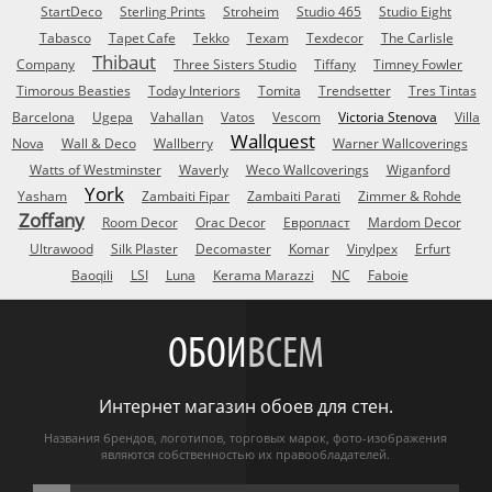
StartDeco
Sterling Prints
Stroheim
Studio 465
Studio Eight
Tabasco
Tapet Cafe
Tekko
Texam
Texdecor
The Carlisle
Thibaut
Company
Three Sisters Studio
Tiffany
Timney Fowler
Timorous Beasties
Today Interiors
Tomita
Trendsetter
Tres Tintas
Barcelona
Ugepa
Vahallan
Vatos
Vescom
Victoria Stenova
Villa
Wallquest
Nova
Wall & Deco
Wallberry
Warner Wallcoverings
Watts of Westminster
Waverly
Weco Wallcoverings
Wiganford
York
Yasham
Zambaiti Fipar
Zambaiti Parati
Zimmer & Rohde
Zoffany
Room Decor
Orac Decor
Европласт
Mardom Decor
Ultrawood
Silk Plaster
Decomaster
Komar
Vinylpex
Erfurt
Baoqili
LSI
Luna
Kerama Marazzi
NC
Faboie
ОБОИ
ВСЕМ
Интернет магазин обоев для стен.
Названия брендов, логотипов, торговых марок, фото-изображения
являются собственностью их правообладателей.