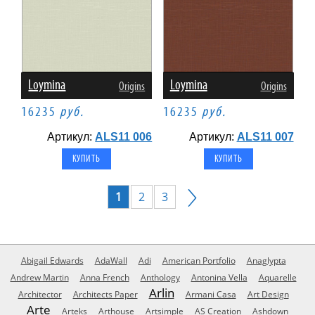
Loymina
Loymina
Origins
Origins
16235
руб.
16235
руб.
Артикул:
ALS11 006
Артикул:
ALS11 007
1
2
3
Abigail Edwards
AdaWall
Adi
American Portfolio
Anaglypta
Andrew Martin
Anna French
Anthology
Antonina Vella
Aquarelle
Arlin
Architector
Architects Paper
Armani Casa
Art Design
Arte
Arteks
Arthouse
Artsimple
AS Creation
Ashdown