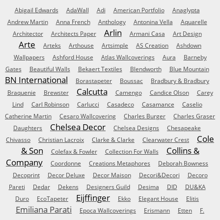
Abigail Edwards
AdaWall
Adi
American Portfolio
Anaglypta
Andrew Martin
Anna French
Anthology
Antonina Vella
Aquarelle
Arlin
Architector
Architects Paper
Armani Casa
Art Design
Arte
Arteks
Arthouse
Artsimple
AS Creation
Ashdown
Wallpapers
Ashford House
Atlas Wallcoverings
Aura
Barneby
Gates
Beautiful Walls
Bekaert Textiles
Blendworth
Blue Mountain
BN International
Borastapeter
Boussac
Bradbury & Bradbury
Calcutta
Braquenie
Brewster
Camengo
Candice Olson
Carey
Lind
Carl Robinson
Carlucci
Casadeco
Casamance
Caselio
Catherine Martin
Cesaro Wallcovering
Charles Burger
Charles Graser
Chelsea Decor
Daughters
Chelsea Designs
Chesapeake
Cole
Chivasso
Christian Lacroix
Clarke & Clarke
Clearwater Crest
& Son
Collins &
Colefax & Fowler
Collection For Walls
Company
Coordonne
Creations Metaphores
Deborah Bowness
Decoprint
Decor Deluxe
Decor Maison
Decori&Decori
Decoro
Pareti
Dedar
Dekens
Designers Guild
Desima
DID
DU&KA
Eijffinger
Duro
EcoTapeter
Ekko
Elegant House
Elitis
Emiliana Parati
Epoca Wallcoverings
Erismann
Etten
F.