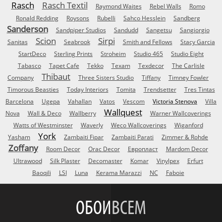
Rasch
Rasch Textil
Raymond Waites
Rebel Walls
Romo
Ronald Redding
Roysons
Rubelli
Sahco Hesslein
Sandberg
Sanderson
Sandpiper Studios
Sandudd
Sangetsu
Sangiorgio
Scion
Sirpi
Sanitas
Seabrook
Smith and Fellows
Stacy Garcia
StartDeco
Sterling Prints
Stroheim
Studio 465
Studio Eight
Tabasco
Tapet Cafe
Tekko
Texam
Texdecor
The Carlisle
Thibaut
Company
Three Sisters Studio
Tiffany
Timney Fowler
Timorous Beasties
Today Interiors
Tomita
Trendsetter
Tres Tintas
Barcelona
Ugepa
Vahallan
Vatos
Vescom
Victoria Stenova
Villa
Wallquest
Nova
Wall & Deco
Wallberry
Warner Wallcoverings
Watts of Westminster
Waverly
Weco Wallcoverings
Wiganford
York
Yasham
Zambaiti Fipar
Zambaiti Parati
Zimmer & Rohde
Zoffany
Room Decor
Orac Decor
Европласт
Mardom Decor
Ultrawood
Silk Plaster
Decomaster
Komar
Vinylpex
Erfurt
Baoqili
LSI
Luna
Kerama Marazzi
NC
Faboie
ОБОИ
ВСЕМ