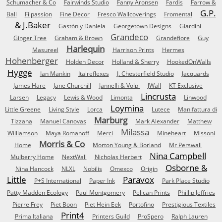
Schumacher & Co
Fairwinds Studio
Fanny Aronsen
Fardis
Farrow &
G.P.
Ball
Filpassion
Fine Decor
Fresco Wallcoverings
Fromental
& J.Baker
Gastón y Daniela
Georgetown Designs
Giardini
Grandeco
Ginger Tree
Graham & Brown
Grandefiore
Guy
Harlequin
Masureel
Harrison Prints
Hermes
Hohenberger
Holden Decor
Holland & Sherry
HookedOnWalls
Hygge
Ian Mankin
Italreflexes
J. Chesterfield Studio
Jacquards
James Hare
Jane Churchill
Jannelli & Volpi
JWall
KT Exclusive
Lincrusta
Larsen
Legacy
Lewis & Wood
Limonta
Linwood
Loymina
Little Greene
Living Style
Lorca
Lutece
Manifattura di
Marburg
Tizzana
Manuel Canovas
Mark Alexander
Matthew
Milassa
Williamson
Maya Romanoff
Merci
Mineheart
Missoni
Morris & Co
Home
Morton Young & Borland
Mr Perswall
Nina Campbell
Mulberry Home
NextWall
Nicholas Herbert
Osborne &
Nina Hancock
NLXL
Nobilis
Omexco
Origin
Little
Paravox
P+S International
Paper Ink
Park Place Studio
Patty Madden Ecology
Paul Montgomery
Pelican Prints
Phillip Jeffries
Pierre Frey
Piet Boon
Piet Hein Eek
Portofino
Prestigious Textiles
Print4
Prima Italiana
Printers Guild
ProSpero
Ralph Lauren