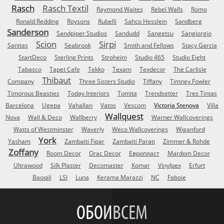
Rasch
Rasch Textil
Raymond Waites
Rebel Walls
Romo
Ronald Redding
Roysons
Rubelli
Sahco Hesslein
Sandberg
Sanderson
Sandpiper Studios
Sandudd
Sangetsu
Sangiorgio
Scion
Sirpi
Sanitas
Seabrook
Smith and Fellows
Stacy Garcia
StartDeco
Sterling Prints
Stroheim
Studio 465
Studio Eight
Tabasco
Tapet Cafe
Tekko
Texam
Texdecor
The Carlisle
Thibaut
Company
Three Sisters Studio
Tiffany
Timney Fowler
Timorous Beasties
Today Interiors
Tomita
Trendsetter
Tres Tintas
Barcelona
Ugepa
Vahallan
Vatos
Vescom
Victoria Stenova
Villa
Wallquest
Nova
Wall & Deco
Wallberry
Warner Wallcoverings
Watts of Westminster
Waverly
Weco Wallcoverings
Wiganford
York
Yasham
Zambaiti Fipar
Zambaiti Parati
Zimmer & Rohde
Zoffany
Room Decor
Orac Decor
Европласт
Mardom Decor
Ultrawood
Silk Plaster
Decomaster
Komar
Vinylpex
Erfurt
Baoqili
LSI
Luna
Kerama Marazzi
NC
Faboie
ОБОИ
ВСЕМ