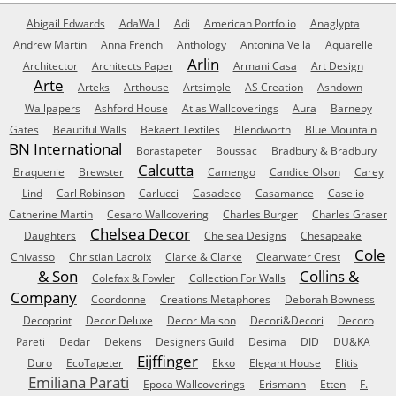
Abigail Edwards
AdaWall
Adi
American Portfolio
Anaglypta
Andrew Martin
Anna French
Anthology
Antonina Vella
Aquarelle
Arlin
Architector
Architects Paper
Armani Casa
Art Design
Arte
Arteks
Arthouse
Artsimple
AS Creation
Ashdown
Wallpapers
Ashford House
Atlas Wallcoverings
Aura
Barneby
Gates
Beautiful Walls
Bekaert Textiles
Blendworth
Blue Mountain
BN International
Borastapeter
Boussac
Bradbury & Bradbury
Calcutta
Braquenie
Brewster
Camengo
Candice Olson
Carey
Lind
Carl Robinson
Carlucci
Casadeco
Casamance
Caselio
Catherine Martin
Cesaro Wallcovering
Charles Burger
Charles Graser
Chelsea Decor
Daughters
Chelsea Designs
Chesapeake
Cole
Chivasso
Christian Lacroix
Clarke & Clarke
Clearwater Crest
& Son
Collins &
Colefax & Fowler
Collection For Walls
Company
Coordonne
Creations Metaphores
Deborah Bowness
Decoprint
Decor Deluxe
Decor Maison
Decori&Decori
Decoro
Pareti
Dedar
Dekens
Designers Guild
Desima
DID
DU&KA
Eijffinger
Duro
EcoTapeter
Ekko
Elegant House
Elitis
Emiliana Parati
Epoca Wallcoverings
Erismann
Etten
F.