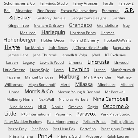
Schumacher & Co
Fairwinds Studio
Fanny Aronsen
Fardis
Farrow &
G.P.
Ball
Filpassion
Fine Decor
Fresco Wallcoverings
Fromental
& J.Baker
Gastón y Daniela
Georgetown Designs
Giardini
Grandeco
Ginger Tree
Graham & Brown
Grandefiore
Guy
Harlequin
Masureel
Harrison Prints
Hermes
Hohenberger
Holden Decor
Holland & Sherry
HookedOnWalls
Hygge
Ian Mankin
Italreflexes
J. Chesterfield Studio
Jacquards
James Hare
Jane Churchill
Jannelli & Volpi
JWall
KT Exclusive
Lincrusta
Larsen
Legacy
Lewis & Wood
Limonta
Linwood
Loymina
Little Greene
Living Style
Lorca
Lutece
Manifattura di
Marburg
Tizzana
Manuel Canovas
Mark Alexander
Matthew
Milassa
Williamson
Maya Romanoff
Merci
Mineheart
Missoni
Morris & Co
Home
Morton Young & Borland
Mr Perswall
Nina Campbell
Mulberry Home
NextWall
Nicholas Herbert
Osborne &
Nina Hancock
NLXL
Nobilis
Omexco
Origin
Little
Paravox
P+S International
Paper Ink
Park Place Studio
Patty Madden Ecology
Paul Montgomery
Pelican Prints
Phillip Jeffries
Pierre Frey
Piet Boon
Piet Hein Eek
Portofino
Prestigious Textiles
Print4
Prima Italiana
Printers Guild
ProSpero
Ralph Lauren