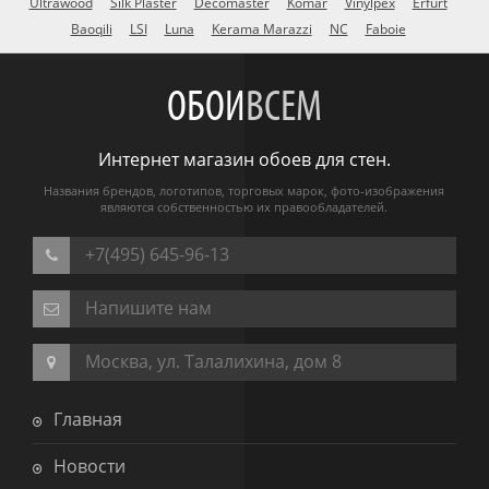
Ultrawood
Silk Plaster
Decomaster
Komar
Vinylpex
Erfurt
Baoqili
LSI
Luna
Kerama Marazzi
NC
Faboie
ОБОИ
ВСЕМ
Интернет магазин обоев для стен.
Названия брендов, логотипов, торговых марок, фото-изображения
являются собственностью их правообладателей.
+7(495) 645-96-13
Напишите нам
Москва, ул. Талалихина, дом 8
Главная
Новости