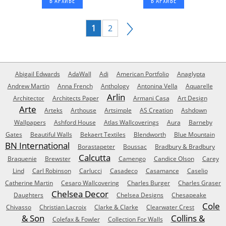
В АРХИВЕ
В АРХИВЕ
1
2
Abigail Edwards
AdaWall
Adi
American Portfolio
Anaglypta
Andrew Martin
Anna French
Anthology
Antonina Vella
Aquarelle
Arlin
Architector
Architects Paper
Armani Casa
Art Design
Arte
Arteks
Arthouse
Artsimple
AS Creation
Ashdown
Wallpapers
Ashford House
Atlas Wallcoverings
Aura
Barneby
Gates
Beautiful Walls
Bekaert Textiles
Blendworth
Blue Mountain
BN International
Borastapeter
Boussac
Bradbury & Bradbury
Calcutta
Braquenie
Brewster
Camengo
Candice Olson
Carey
Lind
Carl Robinson
Carlucci
Casadeco
Casamance
Caselio
Catherine Martin
Cesaro Wallcovering
Charles Burger
Charles Graser
Chelsea Decor
Daughters
Chelsea Designs
Chesapeake
Cole
Chivasso
Christian Lacroix
Clarke & Clarke
Clearwater Crest
& Son
Collins &
Colefax & Fowler
Collection For Walls