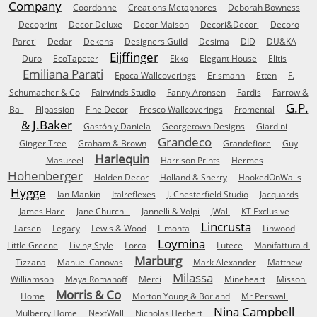
Company
Coordonne
Creations Metaphores
Deborah Bowness
Decoprint
Decor Deluxe
Decor Maison
Decori&Decori
Decoro
Pareti
Dedar
Dekens
Designers Guild
Desima
DID
DU&KA
Eijffinger
Duro
EcoTapeter
Ekko
Elegant House
Elitis
Emiliana Parati
Epoca Wallcoverings
Erismann
Etten
F.
Schumacher & Co
Fairwinds Studio
Fanny Aronsen
Fardis
Farrow &
G.P.
Ball
Filpassion
Fine Decor
Fresco Wallcoverings
Fromental
& J.Baker
Gastón y Daniela
Georgetown Designs
Giardini
Grandeco
Ginger Tree
Graham & Brown
Grandefiore
Guy
Harlequin
Masureel
Harrison Prints
Hermes
Hohenberger
Holden Decor
Holland & Sherry
HookedOnWalls
Hygge
Ian Mankin
Italreflexes
J. Chesterfield Studio
Jacquards
James Hare
Jane Churchill
Jannelli & Volpi
JWall
KT Exclusive
Lincrusta
Larsen
Legacy
Lewis & Wood
Limonta
Linwood
Loymina
Little Greene
Living Style
Lorca
Lutece
Manifattura di
Marburg
Tizzana
Manuel Canovas
Mark Alexander
Matthew
Milassa
Williamson
Maya Romanoff
Merci
Mineheart
Missoni
Morris & Co
Home
Morton Young & Borland
Mr Perswall
Nina Campbell
Mulberry Home
NextWall
Nicholas Herbert