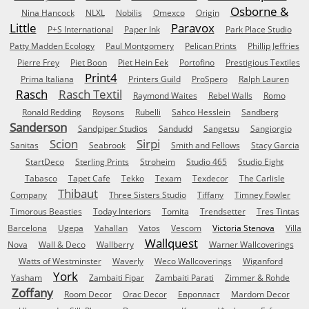
Osborne &
Nina Hancock
NLXL
Nobilis
Omexco
Origin
Little
Paravox
P+S International
Paper Ink
Park Place Studio
Patty Madden Ecology
Paul Montgomery
Pelican Prints
Phillip Jeffries
Pierre Frey
Piet Boon
Piet Hein Eek
Portofino
Prestigious Textiles
Print4
Prima Italiana
Printers Guild
ProSpero
Ralph Lauren
Rasch
Rasch Textil
Raymond Waites
Rebel Walls
Romo
Ronald Redding
Roysons
Rubelli
Sahco Hesslein
Sandberg
Sanderson
Sandpiper Studios
Sandudd
Sangetsu
Sangiorgio
Scion
Sirpi
Sanitas
Seabrook
Smith and Fellows
Stacy Garcia
StartDeco
Sterling Prints
Stroheim
Studio 465
Studio Eight
Tabasco
Tapet Cafe
Tekko
Texam
Texdecor
The Carlisle
Thibaut
Company
Three Sisters Studio
Tiffany
Timney Fowler
Timorous Beasties
Today Interiors
Tomita
Trendsetter
Tres Tintas
Barcelona
Ugepa
Vahallan
Vatos
Vescom
Victoria Stenova
Villa
Wallquest
Nova
Wall & Deco
Wallberry
Warner Wallcoverings
Watts of Westminster
Waverly
Weco Wallcoverings
Wiganford
York
Yasham
Zambaiti Fipar
Zambaiti Parati
Zimmer & Rohde
Zoffany
Room Decor
Orac Decor
Европласт
Mardom Decor