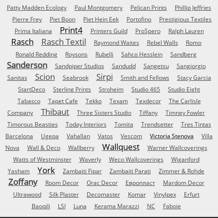
Patty Madden Ecology
Paul Montgomery
Pelican Prints
Phillip Jeffries
Pierre Frey
Piet Boon
Piet Hein Eek
Portofino
Prestigious Textiles
Print4
Prima Italiana
Printers Guild
ProSpero
Ralph Lauren
Rasch
Rasch Textil
Raymond Waites
Rebel Walls
Romo
Ronald Redding
Roysons
Rubelli
Sahco Hesslein
Sandberg
Sanderson
Sandpiper Studios
Sandudd
Sangetsu
Sangiorgio
Scion
Sirpi
Sanitas
Seabrook
Smith and Fellows
Stacy Garcia
StartDeco
Sterling Prints
Stroheim
Studio 465
Studio Eight
Tabasco
Tapet Cafe
Tekko
Texam
Texdecor
The Carlisle
Thibaut
Company
Three Sisters Studio
Tiffany
Timney Fowler
Timorous Beasties
Today Interiors
Tomita
Trendsetter
Tres Tintas
Barcelona
Ugepa
Vahallan
Vatos
Vescom
Victoria Stenova
Villa
Wallquest
Nova
Wall & Deco
Wallberry
Warner Wallcoverings
Watts of Westminster
Waverly
Weco Wallcoverings
Wiganford
York
Yasham
Zambaiti Fipar
Zambaiti Parati
Zimmer & Rohde
Zoffany
Room Decor
Orac Decor
Европласт
Mardom Decor
Ultrawood
Silk Plaster
Decomaster
Komar
Vinylpex
Erfurt
Baoqili
LSI
Luna
Kerama Marazzi
NC
Faboie