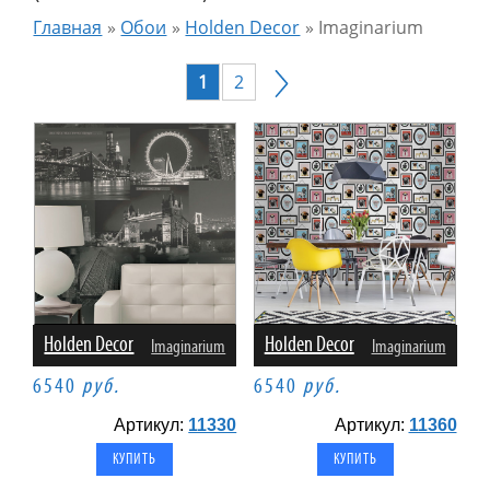
Главная
»
Обои
»
Holden Decor
»
Imaginarium
1
2
Holden Decor
Holden Decor
Imaginarium
Imaginarium
6540
руб.
6540
руб.
Артикул:
11330
Артикул:
11360