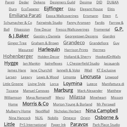
Pareti
Dedar
Dekens
Designers Guild
Desima
DID
DU&KA
Eijffinger
Duro
EcoTapeter
Ekko
Elegant House
Elitis
Emiliana Parati
Epoca Wallcoverings
Erismann
Etten
F.
Schumacher & Co
Fairwinds Studio
Fanny Aronsen
Fardis
Farrow &
G.P.
Ball
Filpassion
Fine Decor
Fresco Wallcoverings
Fromental
& J.Baker
Gastón y Daniela
Georgetown Designs
Giardini
Grandeco
Ginger Tree
Graham & Brown
Grandefiore
Guy
Harlequin
Masureel
Harrison Prints
Hermes
Hohenberger
Holden Decor
Holland & Sherry
HookedOnWalls
Hygge
Ian Mankin
Italreflexes
J. Chesterfield Studio
Jacquards
James Hare
Jane Churchill
Jannelli & Volpi
JWall
KT Exclusive
Lincrusta
Larsen
Legacy
Lewis & Wood
Limonta
Linwood
Loymina
Little Greene
Living Style
Lorca
Lutece
Manifattura di
Marburg
Tizzana
Manuel Canovas
Mark Alexander
Matthew
Milassa
Williamson
Maya Romanoff
Merci
Mineheart
Missoni
Morris & Co
Home
Morton Young & Borland
Mr Perswall
Nina Campbell
Mulberry Home
NextWall
Nicholas Herbert
Osborne &
Nina Hancock
NLXL
Nobilis
Omexco
Origin
Little
Paravox
P+S International
Paper Ink
Park Place Studio