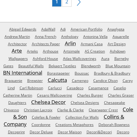
1
2
Abigail Edwards
AdaWall
Adi
American Portfolio
Anaglypta
Andrew Martin
Anna French
Anthology
Antonina Vella
Aquarelle
Arlin
Architector
Architects Paper
Armani Casa
Art Design
Arte
Arteks
Arthouse
Artsimple
AS Creation
Ashdown
Wallpapers
Ashford House
Atlas Wallcoverings
Aura
Barneby
Gates
Beautiful Walls
Bekaert Textiles
Blendworth
Blue Mountain
BN International
Borastapeter
Boussac
Bradbury & Bradbury
Calcutta
Braquenie
Brewster
Camengo
Candice Olson
Carey
Lind
Carl Robinson
Carlucci
Casadeco
Casamance
Caselio
Catherine Martin
Cesaro Wallcovering
Charles Burger
Charles Graser
Chelsea Decor
Daughters
Chelsea Designs
Chesapeake
Cole
Chivasso
Christian Lacroix
Clarke & Clarke
Clearwater Crest
& Son
Collins &
Colefax & Fowler
Collection For Walls
Company
Coordonne
Creations Metaphores
Deborah Bowness
Decoprint
Decor Deluxe
Decor Maison
Decori&Decori
Decoro