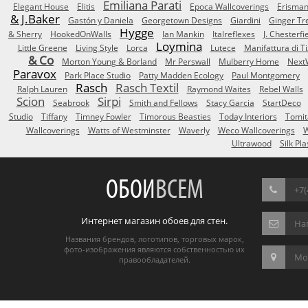
Emiliana Parati
Elegant House
Elitis
Epoca Wallcoverings
Erisma
& J.Baker
Gastón y Daniela
Georgetown Designs
Giardini
Ginger Tr
Hygge
& Sherry
HookedOnWalls
Ian Mankin
Italreflexes
J. Chesterfi
Loymina
Little Greene
Living Style
Lorca
Lutece
Manifattura di T
& Co
Morton Young & Borland
Mr Perswall
Mulberry Home
Next
Paravox
Park Place Studio
Patty Madden Ecology
Paul Montgomery
Rasch
Rasch Textil
Ralph Lauren
Raymond Waites
Rebel Walls
Scion
Sirpi
Seabrook
Smith and Fellows
Stacy Garcia
StartDeco
Studio
Tiffany
Timney Fowler
Timorous Beasties
Today Interiors
Tomit
Wallcoverings
Watts of Westminster
Waverly
Weco Wallcoverings
W
Ultrawood
Silk Pla
ОБОИ
ВСЕМ
+7(
Интернет магазин обоев для стен.
На
Названия брендов, логотипов, торговых марок,
фото-изображения являются собственностью их
Мос
правообладателей.