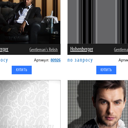
erger
Hohenberger
Gentleman's Relish
Gentlema
росу
по запросу
Артикул:
80926
Арти