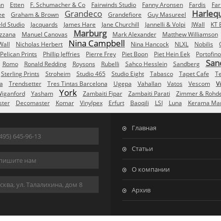
nn
Etten
F. Schumacher & Co
Fairwinds Studio
Fanny Aronsen
Fardis
Far
Grandeco
Harleq
ee
Graham & Brown
Grandefiore
Guy Masureel
eld Studio
Jacquards
James Hare
Jane Churchill
Jannelli & Volpi
JWall
KT 
Marburg
izzana
Manuel Canovas
Mark Alexander
Matthew Williamson
Nina Campbell
Wall
Nicholas Herbert
Nina Hancock
NLXL
Nobilis
Pelican Prints
Phillip Jeffries
Pierre Frey
Piet Boon
Piet Hein Eek
Portofino
San
Romo
Ronald Redding
Roysons
Rubelli
Sahco Hesslein
Sandberg
Sterling Prints
Stroheim
Studio 465
Studio Eight
Tabasco
Tapet Cafe
T
a
Trendsetter
Tres Tintas Barcelona
Ugepa
Vahallan
Vatos
Vescom
V
York
iganford
Yasham
Zambaiti Fipar
Zambaiti Parati
Zimmer & Rohd
ster
Decomaster
Komar
Vinylpex
Erfurt
Baoqili
LSI
Luna
Kerama Mar
Главная
495) 645-96-13
Статьи
пишите нам
О компании
ква, ул. Талалихина, дом 8
Архив