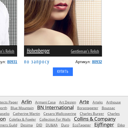
Hohenberger
n's Relish
Gentleman's Relish
по запросу
кул:
80931
Артикул:
80932
Arlin
Arte
tects Paper
Armani Casa
Art Design
Arteks
Arthouse
BN International
orth
Blue Mountain
Borastapeter
Boussac
aselio
Catherine Martin
Cesaro Wallcovering
Charles Burger
Charles
Son
Collins & Company
Colefax & Fowler
Collection For Walls
Eijffinger
gners Guild
Desima
DID
DU&KA
Duro
EcoTapeter
Ekko