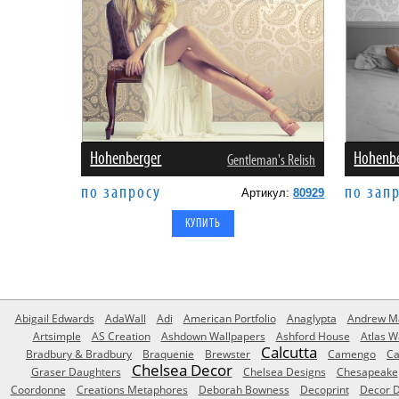
Hohenberger
Hohenb
Gentleman's Relish
по запросу
по зап
Артикул:
80929
Abigail Edwards
AdaWall
Adi
American Portfolio
Anaglypta
Andrew Ma
Artsimple
AS Creation
Ashdown Wallpapers
Ashford House
Atlas W
Calcutta
Bradbury & Bradbury
Braquenie
Brewster
Camengo
Ca
Chelsea Decor
Graser Daughters
Chelsea Designs
Chesapeake
Coordonne
Creations Metaphores
Deborah Bowness
Decoprint
Decor D