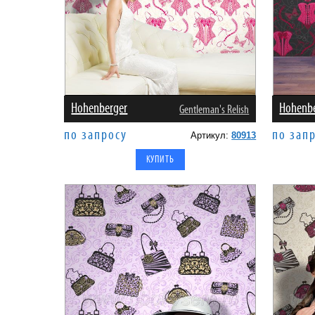
Hohenberger
Hohenb
Gentleman's Relish
по запросу
по зап
Артикул:
80913