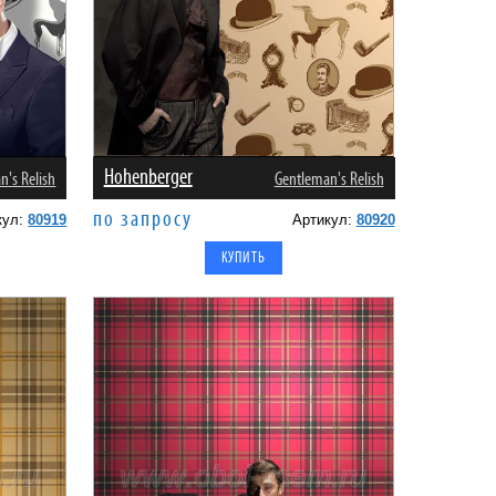
Hohenberger
n's Relish
Gentleman's Relish
по запросу
кул:
80919
Артикул:
80920