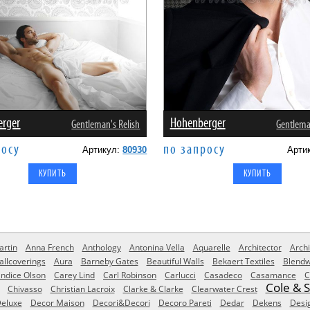
erger
Hohenberger
Gentleman's Relish
Gentlema
росу
по запросу
Артикул:
80930
Арти
rtin
Anna French
Anthology
Antonina Vella
Aquarelle
Architector
Archi
allcoverings
Aura
Barneby Gates
Beautiful Walls
Bekaert Textiles
Blendw
ndice Olson
Carey Lind
Carl Robinson
Carlucci
Casadeco
Casamance
C
Cole & 
Chivasso
Christian Lacroix
Clarke & Clarke
Clearwater Crest
eluxe
Decor Maison
Decori&Decori
Decoro Pareti
Dedar
Dekens
Desi