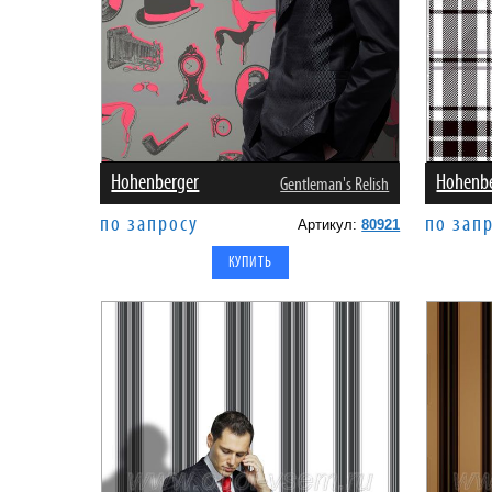
Hohenberger
Hohenb
Gentleman's Relish
по запросу
по зап
Артикул:
80921