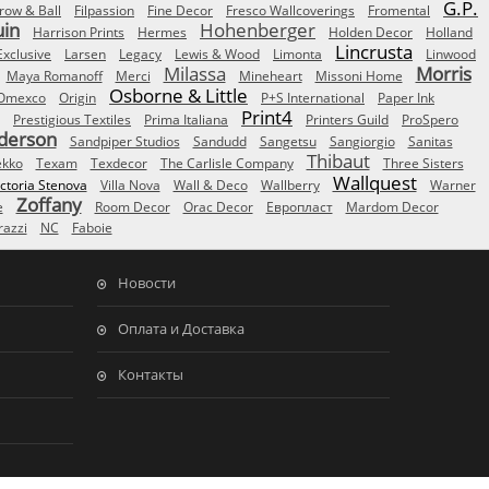
G.P.
row & Ball
Filpassion
Fine Decor
Fresco Wallcoverings
Fromental
uin
Hohenberger
Harrison Prints
Hermes
Holden Decor
Holland
Lincrusta
Exclusive
Larsen
Legacy
Lewis & Wood
Limonta
Linwood
Milassa
Morris
Maya Romanoff
Merci
Mineheart
Missoni Home
Osborne & Little
Omexco
Origin
P+S International
Paper Ink
Print4
Prestigious Textiles
Prima Italiana
Printers Guild
ProSpero
derson
Sandpiper Studios
Sandudd
Sangetsu
Sangiorgio
Sanitas
Thibaut
ekko
Texam
Texdecor
The Carlisle Company
Three Sisters
Wallquest
ictoria Stenova
Villa Nova
Wall & Deco
Wallberry
Warner
Zoffany
e
Room Decor
Orac Decor
Европласт
Mardom Decor
azzi
NC
Faboie
Новости
Оплата и Доставка
Контакты