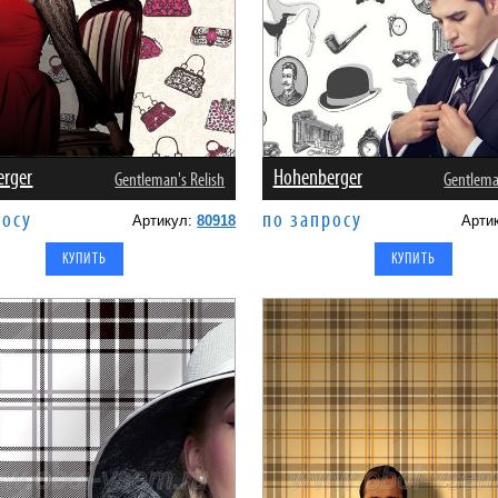
erger
Hohenberger
Gentleman's Relish
Gentlema
росу
по запросу
Артикул:
80918
Арти