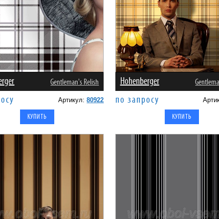
erger
Hohenberger
Gentleman's Relish
Gentlema
росу
по запросу
Артикул:
80922
Арти