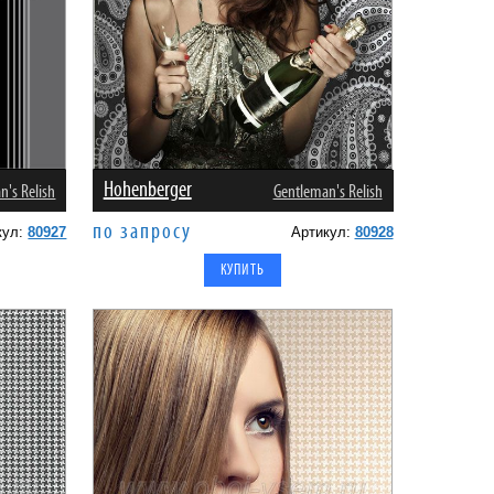
Hohenberger
n's Relish
Gentleman's Relish
по запросу
кул:
80927
Артикул:
80928