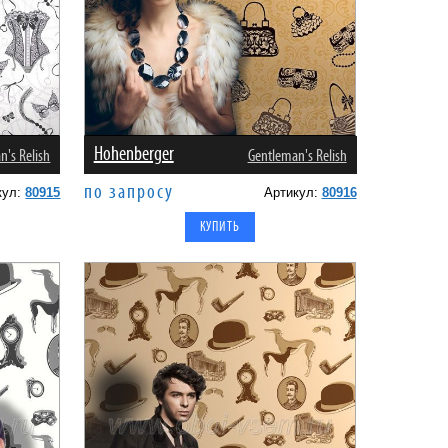
Hohenberger
n's Relish
Gentleman's Relish
по запросу
кул:
80915
Артикул:
80916