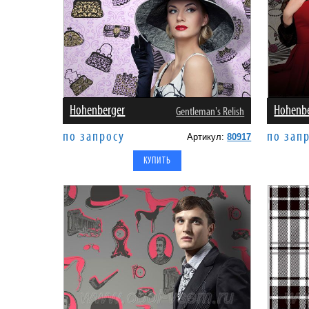
Hohenberger
Hohenb
Gentleman's Relish
по запросу
по зап
Артикул:
80917