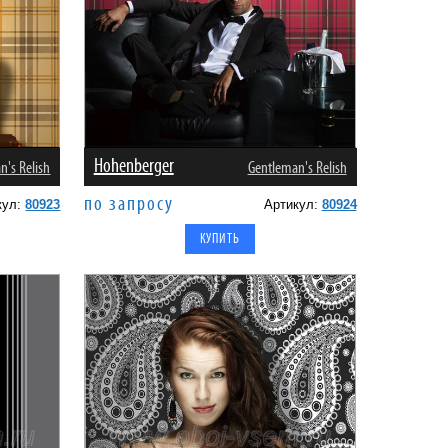
Hohenberger
n's Relish
Gentleman's Relish
по запросу
кул:
80923
Артикул:
80924