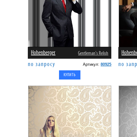
Hohenberger
Hohenb
Gentleman's Relish
по запросу
по зап
Артикул:
80925