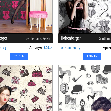
erger
Hohenberger
Gentleman's Relish
Gentlema
росу
по запросу
Артикул:
80914
Арти