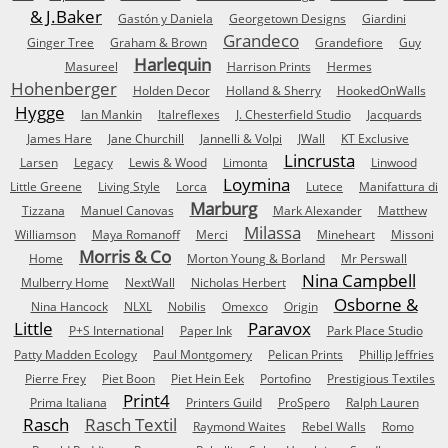
& J.Baker
Gastón y Daniela
Georgetown Designs
Giardini
Grandeco
Ginger Tree
Graham & Brown
Grandefiore
Guy
Harlequin
Masureel
Harrison Prints
Hermes
Hohenberger
Holden Decor
Holland & Sherry
HookedOnWalls
Hygge
Ian Mankin
Italreflexes
J. Chesterfield Studio
Jacquards
James Hare
Jane Churchill
Jannelli & Volpi
JWall
KT Exclusive
Lincrusta
Larsen
Legacy
Lewis & Wood
Limonta
Linwood
Loymina
Little Greene
Living Style
Lorca
Lutece
Manifattura di
Marburg
Tizzana
Manuel Canovas
Mark Alexander
Matthew
Milassa
Williamson
Maya Romanoff
Merci
Mineheart
Missoni
Morris & Co
Home
Morton Young & Borland
Mr Perswall
Nina Campbell
Mulberry Home
NextWall
Nicholas Herbert
Osborne &
Nina Hancock
NLXL
Nobilis
Omexco
Origin
Little
Paravox
P+S International
Paper Ink
Park Place Studio
Patty Madden Ecology
Paul Montgomery
Pelican Prints
Phillip Jeffries
Pierre Frey
Piet Boon
Piet Hein Eek
Portofino
Prestigious Textiles
Print4
Prima Italiana
Printers Guild
ProSpero
Ralph Lauren
Rasch
Rasch Textil
Raymond Waites
Rebel Walls
Romo