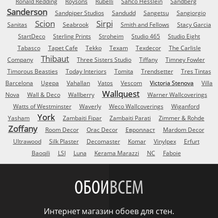
Ronald Redding
Roysons
Rubelli
Sahco Hesslein
Sandberg
Sanderson
Sandpiper Studios
Sandudd
Sangetsu
Sangiorgio
Scion
Sirpi
Sanitas
Seabrook
Smith and Fellows
Stacy Garcia
StartDeco
Sterling Prints
Stroheim
Studio 465
Studio Eight
Tabasco
Tapet Cafe
Tekko
Texam
Texdecor
The Carlisle
Thibaut
Company
Three Sisters Studio
Tiffany
Timney Fowler
Timorous Beasties
Today Interiors
Tomita
Trendsetter
Tres Tintas
Barcelona
Ugepa
Vahallan
Vatos
Vescom
Victoria Stenova
Villa
Wallquest
Nova
Wall & Deco
Wallberry
Warner Wallcoverings
Watts of Westminster
Waverly
Weco Wallcoverings
Wiganford
York
Yasham
Zambaiti Fipar
Zambaiti Parati
Zimmer & Rohde
Zoffany
Room Decor
Orac Decor
Европласт
Mardom Decor
Ultrawood
Silk Plaster
Decomaster
Komar
Vinylpex
Erfurt
Baoqili
LSI
Luna
Kerama Marazzi
NC
Faboie
ОБОИ
ВСЕМ
Интернет магазин обоев для стен.