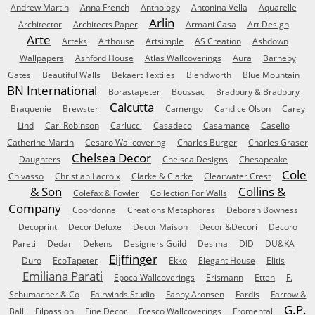
Andrew Martin
Anna French
Anthology
Antonina Vella
Aquarelle
Arlin
Architector
Architects Paper
Armani Casa
Art Design
Arte
Arteks
Arthouse
Artsimple
AS Creation
Ashdown
Wallpapers
Ashford House
Atlas Wallcoverings
Aura
Barneby
Gates
Beautiful Walls
Bekaert Textiles
Blendworth
Blue Mountain
BN International
Borastapeter
Boussac
Bradbury & Bradbury
Calcutta
Braquenie
Brewster
Camengo
Candice Olson
Carey
Lind
Carl Robinson
Carlucci
Casadeco
Casamance
Caselio
Catherine Martin
Cesaro Wallcovering
Charles Burger
Charles Graser
Chelsea Decor
Daughters
Chelsea Designs
Chesapeake
Cole
Chivasso
Christian Lacroix
Clarke & Clarke
Clearwater Crest
& Son
Collins &
Colefax & Fowler
Collection For Walls
Company
Coordonne
Creations Metaphores
Deborah Bowness
Decoprint
Decor Deluxe
Decor Maison
Decori&Decori
Decoro
Pareti
Dedar
Dekens
Designers Guild
Desima
DID
DU&KA
Eijffinger
Duro
EcoTapeter
Ekko
Elegant House
Elitis
Emiliana Parati
Epoca Wallcoverings
Erismann
Etten
F.
Schumacher & Co
Fairwinds Studio
Fanny Aronsen
Fardis
Farrow &
G.P.
Ball
Filpassion
Fine Decor
Fresco Wallcoverings
Fromental