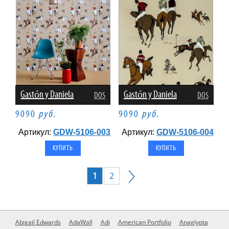
Gastón y Daniela
Gastón y Daniela
DOS
DOS
9090
руб.
9090
руб.
Артикул:
GDW-5106-003
Артикул:
GDW-5106-004
1
2
Abigail Edwards
AdaWall
Adi
American Portfolio
Anaglypta