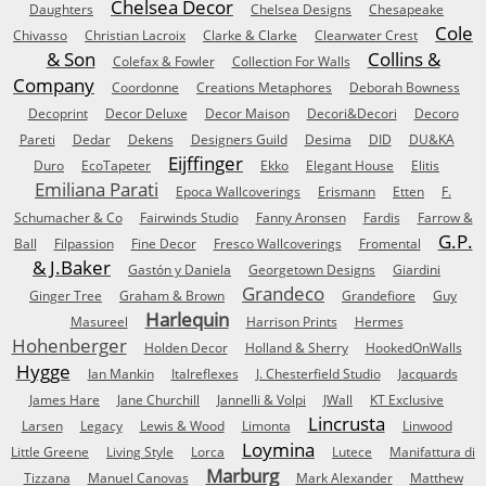
Chelsea Decor
Daughters
Chelsea Designs
Chesapeake
Cole
Chivasso
Christian Lacroix
Clarke & Clarke
Clearwater Crest
& Son
Collins &
Colefax & Fowler
Collection For Walls
Company
Coordonne
Creations Metaphores
Deborah Bowness
Decoprint
Decor Deluxe
Decor Maison
Decori&Decori
Decoro
Pareti
Dedar
Dekens
Designers Guild
Desima
DID
DU&KA
Eijffinger
Duro
EcoTapeter
Ekko
Elegant House
Elitis
Emiliana Parati
Epoca Wallcoverings
Erismann
Etten
F.
Schumacher & Co
Fairwinds Studio
Fanny Aronsen
Fardis
Farrow &
G.P.
Ball
Filpassion
Fine Decor
Fresco Wallcoverings
Fromental
& J.Baker
Gastón y Daniela
Georgetown Designs
Giardini
Grandeco
Ginger Tree
Graham & Brown
Grandefiore
Guy
Harlequin
Masureel
Harrison Prints
Hermes
Hohenberger
Holden Decor
Holland & Sherry
HookedOnWalls
Hygge
Ian Mankin
Italreflexes
J. Chesterfield Studio
Jacquards
James Hare
Jane Churchill
Jannelli & Volpi
JWall
KT Exclusive
Lincrusta
Larsen
Legacy
Lewis & Wood
Limonta
Linwood
Loymina
Little Greene
Living Style
Lorca
Lutece
Manifattura di
Marburg
Tizzana
Manuel Canovas
Mark Alexander
Matthew