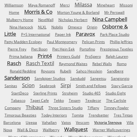
Milassa
Williamson
Maya Romanoff
Merci
Mineheart
Missoni
Morris & Co
Home
Morton Young & Borland
Mr Perswall
Nina Campbell
Mulberry Home
NextWall
Nicholas Herbert
Osborne &
Nina Hancock
NLXL
Nobilis
Omexco
Origin
Little
Paravox
P+S International
Paper Ink
Park Place Studio
Patty Madden Ecology
Paul Montgomery
Pelican Prints
Phillip Jeffries
Pierre Frey
Piet Boon
Piet Hein Eek
Portofino
Prestigious Textiles
Print4
Prima Italiana
Printers Guild
ProSpero
Ralph Lauren
Rasch
Rasch Textil
Raymond Waites
Rebel Walls
Romo
Ronald Redding
Roysons
Rubelli
Sahco Hesslein
Sandberg
Sanderson
Sandpiper Studios
Sandudd
Sangetsu
Sangiorgio
Scion
Sirpi
Sanitas
Seabrook
Smith and Fellows
Stacy Garcia
StartDeco
Sterling Prints
Stroheim
Studio 465
Studio Eight
Tabasco
Tapet Cafe
Tekko
Texam
Texdecor
The Carlisle
Thibaut
Company
Three Sisters Studio
Tiffany
Timney Fowler
Timorous Beasties
Today Interiors
Tomita
Trendsetter
Tres Tintas
Barcelona
Ugepa
Vahallan
Vatos
Vescom
Victoria Stenova
Villa
Wallquest
Nova
Wall & Deco
Wallberry
Warner Wallcoverings