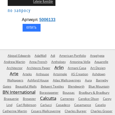
Celerie Kemble
по запросу
Артикул:
5006133
Abigail Edwards
AdaWall
Adi
American Portfolio
Anaglypta
Andrew Martin
Anna French
Anthology
Antonina Vella
Aquarelle
Arlin
Architector
Architects Paper
Armani Casa
Art Design
Arte
Arteks
Arthouse
Artsimple
AS Creation
Ashdown
Wallpapers
Ashford House
Atlas Wallcoverings
Aura
Barneby
Gates
Beautiful Walls
Bekaert Textiles
Blendworth
Blue Mountain
BN International
Borastapeter
Boussac
Bradbury & Bradbury
Calcutta
Braquenie
Brewster
Camengo
Candice Olson
Carey
Lind
Carl Robinson
Carlucci
Casadeco
Casamance
Caselio
Catherine Martin
Cesaro Wallcovering
Charles Burger
Charles Graser