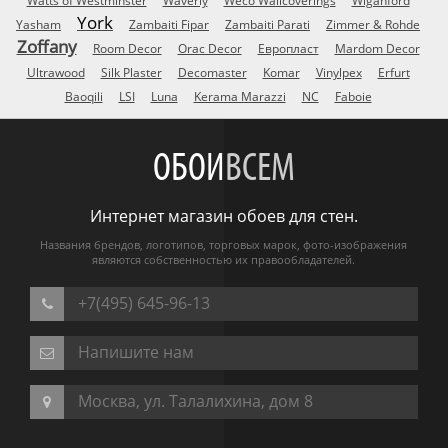
Watts of Westminster
Waverly
Weco Wallcoverings
Wiganford
York
Yasham
Zambaiti Fipar
Zambaiti Parati
Zimmer & Rohde
Zoffany
Room Decor
Orac Decor
Европласт
Mardom Decor
Ultrawood
Silk Plaster
Decomaster
Komar
Vinylpex
Erfurt
Baoqili
LSI
Luna
Kerama Marazzi
NC
Faboie
ОБОИ
ВСЕМ
Интернет магазин обоев для стен.
Названия брендов, логотипов, торговых марок, фото-изображения
являются собственностью их правообладателей.
+7(495) 645-96-13
Напишите нам
Москва, ул. Талалихина, дом 8