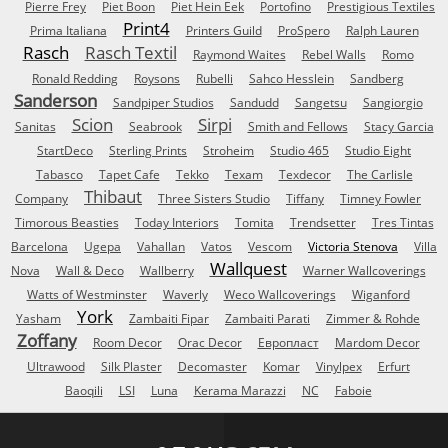
Pierre Frey
Piet Boon
Piet Hein Eek
Portofino
Prestigious Textiles
Print4
Prima Italiana
Printers Guild
ProSpero
Ralph Lauren
Rasch
Rasch Textil
Raymond Waites
Rebel Walls
Romo
Ronald Redding
Roysons
Rubelli
Sahco Hesslein
Sandberg
Sanderson
Sandpiper Studios
Sandudd
Sangetsu
Sangiorgio
Scion
Sirpi
Sanitas
Seabrook
Smith and Fellows
Stacy Garcia
StartDeco
Sterling Prints
Stroheim
Studio 465
Studio Eight
Tabasco
Tapet Cafe
Tekko
Texam
Texdecor
The Carlisle
Thibaut
Company
Three Sisters Studio
Tiffany
Timney Fowler
Timorous Beasties
Today Interiors
Tomita
Trendsetter
Tres Tintas
Barcelona
Ugepa
Vahallan
Vatos
Vescom
Victoria Stenova
Villa
Wallquest
Nova
Wall & Deco
Wallberry
Warner Wallcoverings
Watts of Westminster
Waverly
Weco Wallcoverings
Wiganford
York
Yasham
Zambaiti Fipar
Zambaiti Parati
Zimmer & Rohde
Zoffany
Room Decor
Orac Decor
Европласт
Mardom Decor
Ultrawood
Silk Plaster
Decomaster
Komar
Vinylpex
Erfurt
Baoqili
LSI
Luna
Kerama Marazzi
NC
Faboie