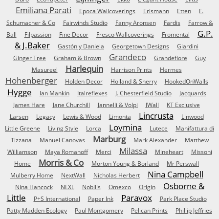
Emiliana Parati
Epoca Wallcoverings
Erismann
Etten
F.
Schumacher & Co
Fairwinds Studio
Fanny Aronsen
Fardis
Farrow &
G.P.
Ball
Filpassion
Fine Decor
Fresco Wallcoverings
Fromental
& J.Baker
Gastón y Daniela
Georgetown Designs
Giardini
Grandeco
Ginger Tree
Graham & Brown
Grandefiore
Guy
Harlequin
Masureel
Harrison Prints
Hermes
Hohenberger
Holden Decor
Holland & Sherry
HookedOnWalls
Hygge
Ian Mankin
Italreflexes
J. Chesterfield Studio
Jacquards
James Hare
Jane Churchill
Jannelli & Volpi
JWall
KT Exclusive
Lincrusta
Larsen
Legacy
Lewis & Wood
Limonta
Linwood
Loymina
Little Greene
Living Style
Lorca
Lutece
Manifattura di
Marburg
Tizzana
Manuel Canovas
Mark Alexander
Matthew
Milassa
Williamson
Maya Romanoff
Merci
Mineheart
Missoni
Morris & Co
Home
Morton Young & Borland
Mr Perswall
Nina Campbell
Mulberry Home
NextWall
Nicholas Herbert
Osborne &
Nina Hancock
NLXL
Nobilis
Omexco
Origin
Little
Paravox
P+S International
Paper Ink
Park Place Studio
Patty Madden Ecology
Paul Montgomery
Pelican Prints
Phillip Jeffries