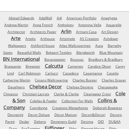
Abigail Edwards
AdaWall
Adi
American Portfolio
Anaglypta
Andrew Martin
Anna French
Anthology
Antonina Vella
Aquarelle
Arlin
Architector
Architects Paper
Armani Casa
Art Design
Arte
Arteks
Arthouse
Artsimple
AS Creation
Ashdown
Wallpapers
Ashford House
Atlas Wallcoverings
Aura
Barneby
Gates
Beautiful Walls
Bekaert Textiles
Blendworth
Blue Mountain
BN International
Borastapeter
Boussac
Bradbury & Bradbury
Calcutta
Braquenie
Brewster
Camengo
Candice Olson
Carey
Lind
Carl Robinson
Carlucci
Casadeco
Casamance
Caselio
Catherine Martin
Cesaro Wallcovering
Charles Burger
Charles Graser
Chelsea Decor
Daughters
Chelsea Designs
Chesapeake
Cole
Chivasso
Christian Lacroix
Clarke & Clarke
Clearwater Crest
& Son
Collins &
Colefax & Fowler
Collection For Walls
Company
Coordonne
Creations Metaphores
Deborah Bowness
Decoprint
Decor Deluxe
Decor Maison
Decori&Decori
Decoro
Pareti
Dedar
Dekens
Designers Guild
Desima
DID
DU&KA
Eijffinger
Duro
EcoTapeter
Ekko
Elegant House
Elitis