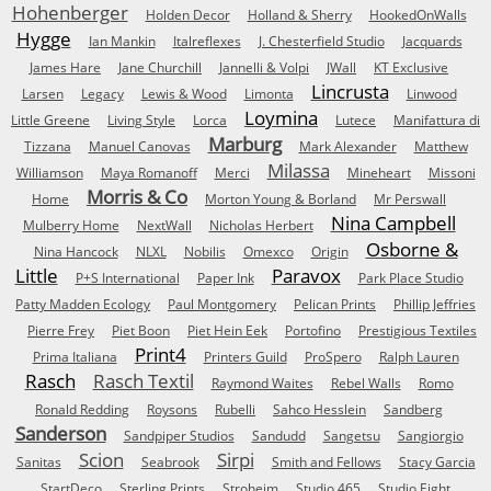
Hohenberger
Holden Decor
Holland & Sherry
HookedOnWalls
Hygge
Ian Mankin
Italreflexes
J. Chesterfield Studio
Jacquards
James Hare
Jane Churchill
Jannelli & Volpi
JWall
KT Exclusive
Lincrusta
Larsen
Legacy
Lewis & Wood
Limonta
Linwood
Loymina
Little Greene
Living Style
Lorca
Lutece
Manifattura di
Marburg
Tizzana
Manuel Canovas
Mark Alexander
Matthew
Milassa
Williamson
Maya Romanoff
Merci
Mineheart
Missoni
Morris & Co
Home
Morton Young & Borland
Mr Perswall
Nina Campbell
Mulberry Home
NextWall
Nicholas Herbert
Osborne &
Nina Hancock
NLXL
Nobilis
Omexco
Origin
Little
Paravox
P+S International
Paper Ink
Park Place Studio
Patty Madden Ecology
Paul Montgomery
Pelican Prints
Phillip Jeffries
Pierre Frey
Piet Boon
Piet Hein Eek
Portofino
Prestigious Textiles
Print4
Prima Italiana
Printers Guild
ProSpero
Ralph Lauren
Rasch
Rasch Textil
Raymond Waites
Rebel Walls
Romo
Ronald Redding
Roysons
Rubelli
Sahco Hesslein
Sandberg
Sanderson
Sandpiper Studios
Sandudd
Sangetsu
Sangiorgio
Scion
Sirpi
Sanitas
Seabrook
Smith and Fellows
Stacy Garcia
StartDeco
Sterling Prints
Stroheim
Studio 465
Studio Eight