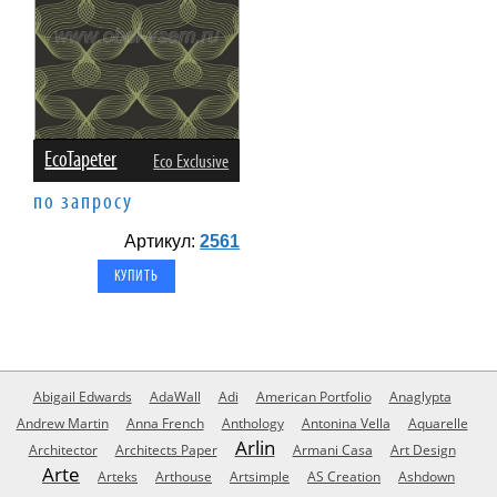
EcoTapeter
Eco Exclusive
по запросу
Артикул:
2561
Abigail Edwards
AdaWall
Adi
American Portfolio
Anaglypta
Andrew Martin
Anna French
Anthology
Antonina Vella
Aquarelle
Arlin
Architector
Architects Paper
Armani Casa
Art Design
Arte
Arteks
Arthouse
Artsimple
AS Creation
Ashdown