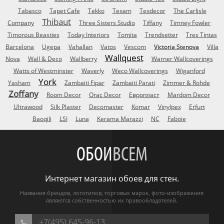
Tabasco
Tapet Cafe
Tekko
Texam
Texdecor
The Carlisle
Thibaut
Company
Three Sisters Studio
Tiffany
Timney Fowler
Timorous Beasties
Today Interiors
Tomita
Trendsetter
Tres Tintas
Barcelona
Ugepa
Vahallan
Vatos
Vescom
Victoria Stenova
Villa
Wallquest
Nova
Wall & Deco
Wallberry
Warner Wallcoverings
Watts of Westminster
Waverly
Weco Wallcoverings
Wiganford
York
Yasham
Zambaiti Fipar
Zambaiti Parati
Zimmer & Rohde
Zoffany
Room Decor
Orac Decor
Европласт
Mardom Decor
Ultrawood
Silk Plaster
Decomaster
Komar
Vinylpex
Erfurt
Baoqili
LSI
Luna
Kerama Marazzi
NC
Faboie
ОБОИ
ВСЕМ
Интернет магазин обоев для стен.
Названия брендов, логотипов, торговых марок, фото-изображения
являются собственностью их правообладателей.
+7(495) 645-96-13