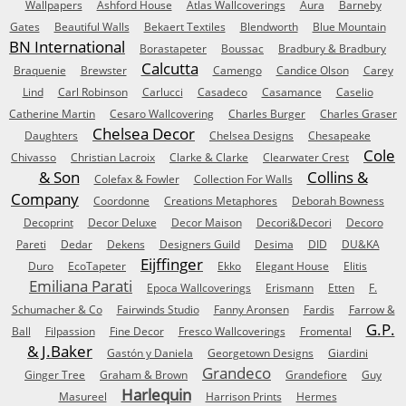
Wallpapers
Ashford House
Atlas Wallcoverings
Aura
Barneby
Gates
Beautiful Walls
Bekaert Textiles
Blendworth
Blue Mountain
BN International
Borastapeter
Boussac
Bradbury & Bradbury
Calcutta
Braquenie
Brewster
Camengo
Candice Olson
Carey
Lind
Carl Robinson
Carlucci
Casadeco
Casamance
Caselio
Catherine Martin
Cesaro Wallcovering
Charles Burger
Charles Graser
Chelsea Decor
Daughters
Chelsea Designs
Chesapeake
Cole
Chivasso
Christian Lacroix
Clarke & Clarke
Clearwater Crest
& Son
Collins &
Colefax & Fowler
Collection For Walls
Company
Coordonne
Creations Metaphores
Deborah Bowness
Decoprint
Decor Deluxe
Decor Maison
Decori&Decori
Decoro
Pareti
Dedar
Dekens
Designers Guild
Desima
DID
DU&KA
Eijffinger
Duro
EcoTapeter
Ekko
Elegant House
Elitis
Emiliana Parati
Epoca Wallcoverings
Erismann
Etten
F.
Schumacher & Co
Fairwinds Studio
Fanny Aronsen
Fardis
Farrow &
G.P.
Ball
Filpassion
Fine Decor
Fresco Wallcoverings
Fromental
& J.Baker
Gastón y Daniela
Georgetown Designs
Giardini
Grandeco
Ginger Tree
Graham & Brown
Grandefiore
Guy
Harlequin
Masureel
Harrison Prints
Hermes