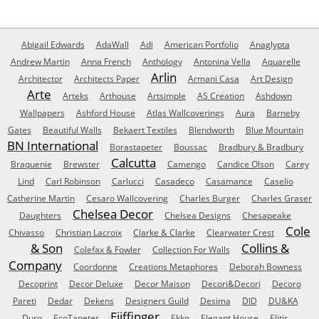
Abigail Edwards
AdaWall
Adi
American Portfolio
Anaglypta
Andrew Martin
Anna French
Anthology
Antonina Vella
Aquarelle
Arlin
Architector
Architects Paper
Armani Casa
Art Design
Arte
Arteks
Arthouse
Artsimple
AS Creation
Ashdown
Wallpapers
Ashford House
Atlas Wallcoverings
Aura
Barneby
Gates
Beautiful Walls
Bekaert Textiles
Blendworth
Blue Mountain
BN International
Borastapeter
Boussac
Bradbury & Bradbury
Calcutta
Braquenie
Brewster
Camengo
Candice Olson
Carey
Lind
Carl Robinson
Carlucci
Casadeco
Casamance
Caselio
Catherine Martin
Cesaro Wallcovering
Charles Burger
Charles Graser
Chelsea Decor
Daughters
Chelsea Designs
Chesapeake
Cole
Chivasso
Christian Lacroix
Clarke & Clarke
Clearwater Crest
& Son
Collins &
Colefax & Fowler
Collection For Walls
Company
Coordonne
Creations Metaphores
Deborah Bowness
Decoprint
Decor Deluxe
Decor Maison
Decori&Decori
Decoro
Pareti
Dedar
Dekens
Designers Guild
Desima
DID
DU&KA
Eijffinger
Duro
EcoTapeter
Ekko
Elegant House
Elitis