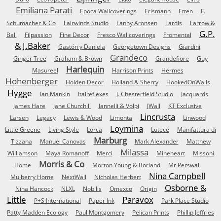
Emiliana Parati
Epoca Wallcoverings
Erismann
Etten
F.
Schumacher & Co
Fairwinds Studio
Fanny Aronsen
Fardis
Farrow &
G.P.
Ball
Filpassion
Fine Decor
Fresco Wallcoverings
Fromental
& J.Baker
Gastón y Daniela
Georgetown Designs
Giardini
Grandeco
Ginger Tree
Graham & Brown
Grandefiore
Guy
Harlequin
Masureel
Harrison Prints
Hermes
Hohenberger
Holden Decor
Holland & Sherry
HookedOnWalls
Hygge
Ian Mankin
Italreflexes
J. Chesterfield Studio
Jacquards
James Hare
Jane Churchill
Jannelli & Volpi
JWall
KT Exclusive
Lincrusta
Larsen
Legacy
Lewis & Wood
Limonta
Linwood
Loymina
Little Greene
Living Style
Lorca
Lutece
Manifattura di
Marburg
Tizzana
Manuel Canovas
Mark Alexander
Matthew
Milassa
Williamson
Maya Romanoff
Merci
Mineheart
Missoni
Morris & Co
Home
Morton Young & Borland
Mr Perswall
Nina Campbell
Mulberry Home
NextWall
Nicholas Herbert
Osborne &
Nina Hancock
NLXL
Nobilis
Omexco
Origin
Little
Paravox
P+S International
Paper Ink
Park Place Studio
Patty Madden Ecology
Paul Montgomery
Pelican Prints
Phillip Jeffries