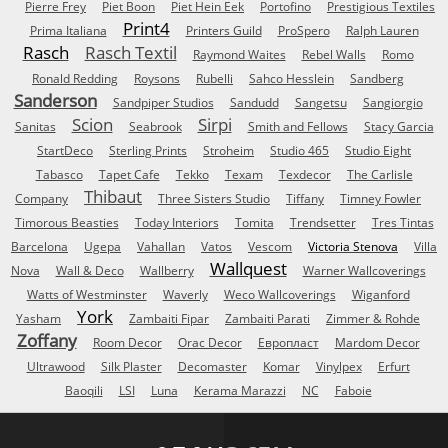
Pierre Frey
Piet Boon
Piet Hein Eek
Portofino
Prestigious Textiles
Print4
Prima Italiana
Printers Guild
ProSpero
Ralph Lauren
Rasch
Rasch Textil
Raymond Waites
Rebel Walls
Romo
Ronald Redding
Roysons
Rubelli
Sahco Hesslein
Sandberg
Sanderson
Sandpiper Studios
Sandudd
Sangetsu
Sangiorgio
Scion
Sirpi
Sanitas
Seabrook
Smith and Fellows
Stacy Garcia
StartDeco
Sterling Prints
Stroheim
Studio 465
Studio Eight
Tabasco
Tapet Cafe
Tekko
Texam
Texdecor
The Carlisle
Thibaut
Company
Three Sisters Studio
Tiffany
Timney Fowler
Timorous Beasties
Today Interiors
Tomita
Trendsetter
Tres Tintas
Barcelona
Ugepa
Vahallan
Vatos
Vescom
Victoria Stenova
Villa
Wallquest
Nova
Wall & Deco
Wallberry
Warner Wallcoverings
Watts of Westminster
Waverly
Weco Wallcoverings
Wiganford
York
Yasham
Zambaiti Fipar
Zambaiti Parati
Zimmer & Rohde
Zoffany
Room Decor
Orac Decor
Европласт
Mardom Decor
Ultrawood
Silk Plaster
Decomaster
Komar
Vinylpex
Erfurt
Baoqili
LSI
Luna
Kerama Marazzi
NC
Faboie