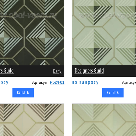
rs Guild
Designers Guild
Darly
росу
по запросу
Артикул:
P524-01
Артику