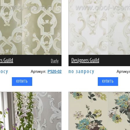
rs Guild
Designers Guild
Darly
росу
по запросу
Артикул:
P520-02
Артику