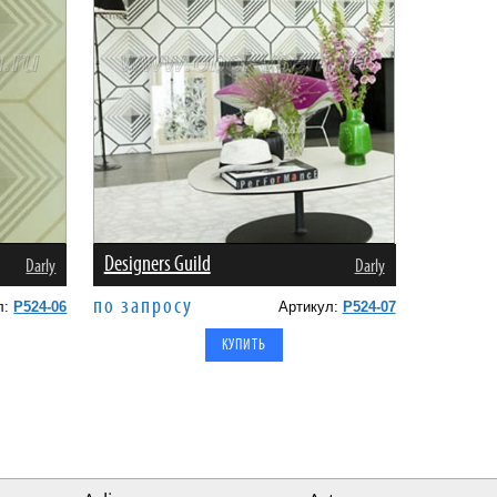
Designers Guild
Darly
Darly
по запросу
л:
P524-06
Артикул:
P524-07