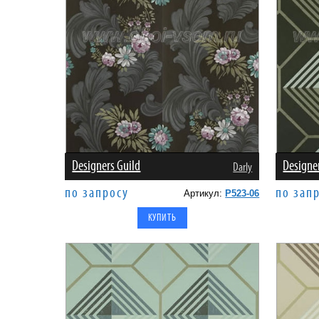
Designers Guild
Designe
Darly
по запросу
по зап
Артикул:
P523-06