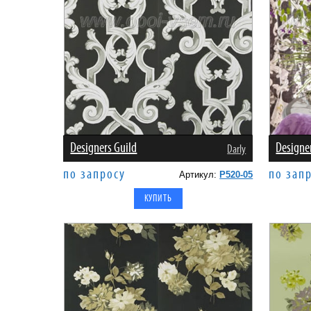
Designers Guild
Designe
Darly
по запросу
по зап
Артикул:
P520-05