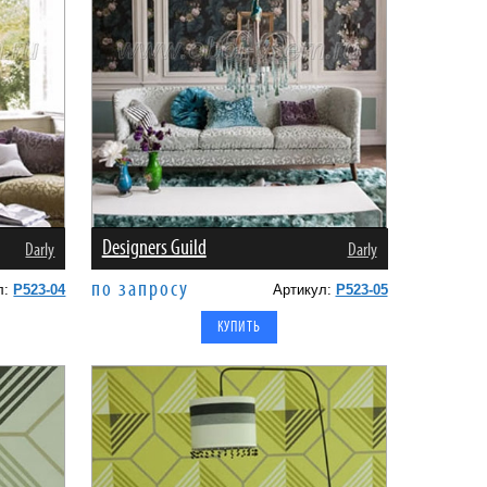
Designers Guild
Darly
Darly
по запросу
л:
P523-04
Артикул:
P523-05