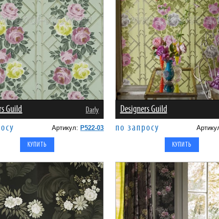
rs Guild
Designers Guild
Darly
росу
по запросу
Артикул:
P522-03
Артику