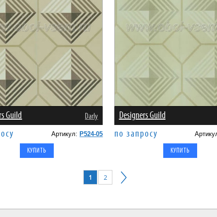
rs Guild
Designers Guild
Darly
росу
по запросу
Артикул:
P524-05
Артику
1
2