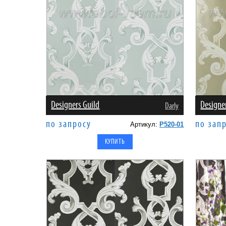
Designers Guild
Designe
Darly
по запросу
по зап
Артикул:
P520-01