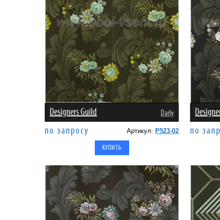
Designers Guild
Designe
Darly
по запросу
по зап
Артикул:
P523-02