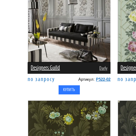
Designers Guild
Designe
Darly
по запросу
по зап
Артикул:
P522-02