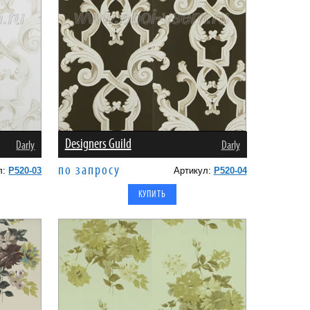
Designers Guild
Darly
Darly
по запросу
л:
P520-03
Артикул:
P520-04