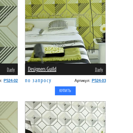
Designers Guild
Darly
Darly
по запросу
л:
P524-02
Артикул:
P524-03