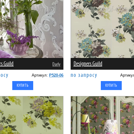
rs Guild
Designers Guild
Darly
росу
по запросу
Артикул:
P520-06
Артику