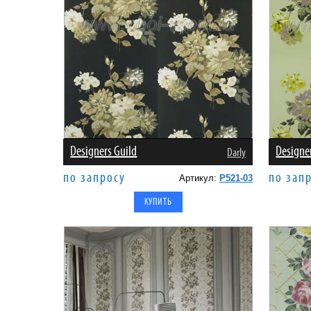
Designers Guild
Designe
Darly
по запросу
по зап
Артикул:
P521-03