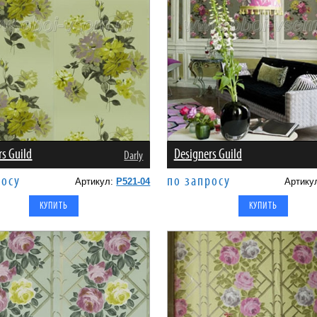
rs Guild
Designers Guild
Darly
росу
по запросу
Артикул:
P521-04
Артику