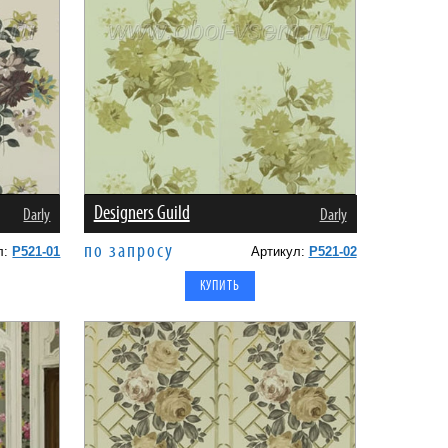
Designers Guild
Darly
Darly
по запросу
л:
P521-01
Артикул:
P521-02