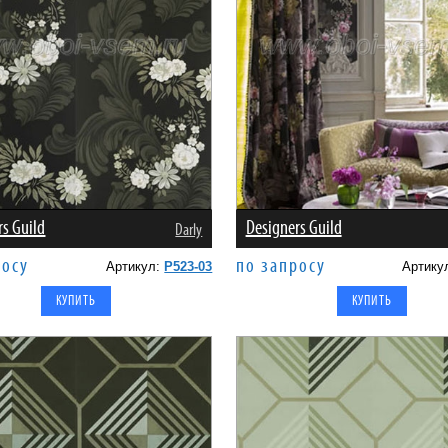
rs Guild
Designers Guild
Darly
росу
по запросу
Артикул:
P523-03
Артику