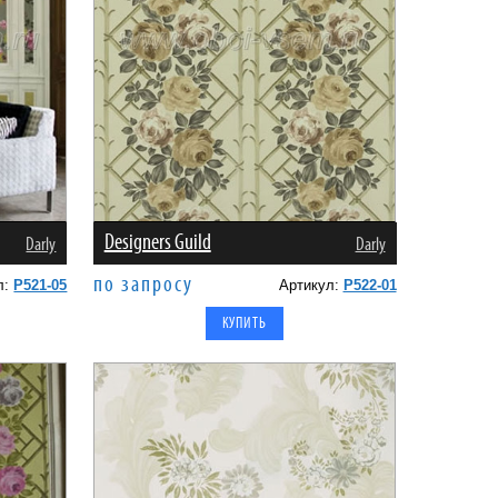
Designers Guild
Darly
Darly
по запросу
л:
P521-05
Артикул:
P522-01