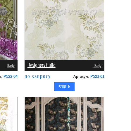
Designers Guild
Darly
Darly
по запросу
л:
P522-04
Артикул:
P523-01