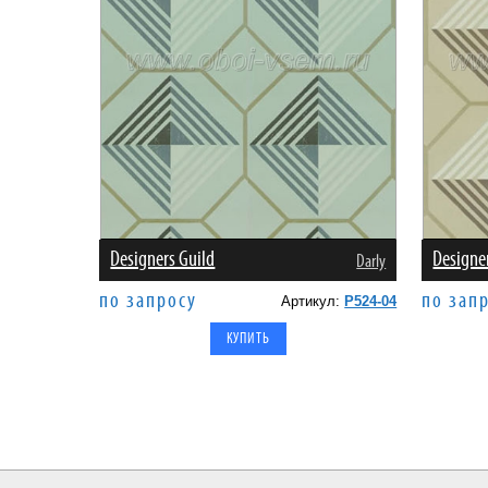
Designers Guild
Designe
Darly
по запросу
по зап
Артикул:
P524-04