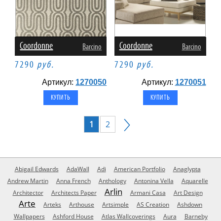
Coordonne
Coordonne
Barcino
Barcino
7290
руб.
7290
руб.
Артикул:
1270050
Артикул:
1270051
1
2
Abigail Edwards
AdaWall
Adi
American Portfolio
Anaglypta
Andrew Martin
Anna French
Anthology
Antonina Vella
Aquarelle
Arlin
Architector
Architects Paper
Armani Casa
Art Design
Arte
Arteks
Arthouse
Artsimple
AS Creation
Ashdown
Wallpapers
Ashford House
Atlas Wallcoverings
Aura
Barneby