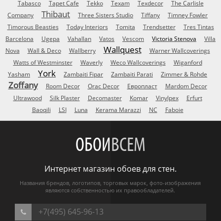
Tabasco
Tapet Cafe
Tekko
Texam
Texdecor
The Carlisle
Thibaut
Company
Three Sisters Studio
Tiffany
Timney Fowler
Timorous Beasties
Today Interiors
Tomita
Trendsetter
Tres Tintas
Barcelona
Ugepa
Vahallan
Vatos
Vescom
Victoria Stenova
Villa
Wallquest
Nova
Wall & Deco
Wallberry
Warner Wallcoverings
Watts of Westminster
Waverly
Weco Wallcoverings
Wiganford
York
Yasham
Zambaiti Fipar
Zambaiti Parati
Zimmer & Rohde
Zoffany
Room Decor
Orac Decor
Европласт
Mardom Decor
Ultrawood
Silk Plaster
Decomaster
Komar
Vinylpex
Erfurt
Baoqili
LSI
Luna
Kerama Marazzi
NC
Faboie
ОБОИ
ВСЕМ
Интернет магазин обоев для стен.
Названия брендов, логотипов, торговых марок, фото-изображения
являются собственностью их правообладателей.
+7(495) 645-96-13