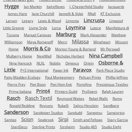
Hygge
Ian Mankin
Italreflexes
J. Chesterfield Studio
Jacquards
James Hare
Jane Churchill
Jannelli & Volpi
JWall
KT Exclusive
Lincrusta
Larsen
Legacy
Lewis & Wood
Limonta
Linwood
Loymina
Little Greene
Living Style
Lorca
Lutece
Manifattura di
Marburg
Tizzana
Manuel Canovas
Mark Alexander
Matthew
Milassa
Williamson
Maya Romanoff
Merci
Mineheart
Missoni
Morris & Co
Home
Morton Young & Borland
Mr Perswall
Nina Campbell
Mulberry Home
NextWall
Nicholas Herbert
Osborne &
Nina Hancock
NLXL
Nobilis
Omexco
Origin
Little
Paravox
P+S International
Paper Ink
Park Place Studio
Patty Madden Ecology
Paul Montgomery
Pelican Prints
Phillip Jeffries
Pierre Frey
Piet Boon
Piet Hein Eek
Portofino
Prestigious Textiles
Print4
Prima Italiana
Printers Guild
ProSpero
Ralph Lauren
Rasch
Rasch Textil
Raymond Waites
Rebel Walls
Romo
Ronald Redding
Roysons
Rubelli
Sahco Hesslein
Sandberg
Sanderson
Sandpiper Studios
Sandudd
Sangetsu
Sangiorgio
Scion
Sirpi
Sanitas
Seabrook
Smith and Fellows
Stacy Garcia
StartDeco
Sterling Prints
Stroheim
Studio 465
Studio Eight