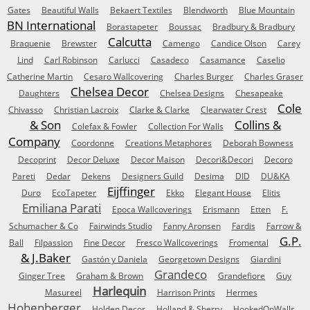
Gates
Beautiful Walls
Bekaert Textiles
Blendworth
Blue Mountain
BN International
Borastapeter
Boussac
Bradbury & Bradbury
Calcutta
Braquenie
Brewster
Camengo
Candice Olson
Carey
Lind
Carl Robinson
Carlucci
Casadeco
Casamance
Caselio
Catherine Martin
Cesaro Wallcovering
Charles Burger
Charles Graser
Chelsea Decor
Daughters
Chelsea Designs
Chesapeake
Cole
Chivasso
Christian Lacroix
Clarke & Clarke
Clearwater Crest
& Son
Collins &
Colefax & Fowler
Collection For Walls
Company
Coordonne
Creations Metaphores
Deborah Bowness
Decoprint
Decor Deluxe
Decor Maison
Decori&Decori
Decoro
Pareti
Dedar
Dekens
Designers Guild
Desima
DID
DU&KA
Eijffinger
Duro
EcoTapeter
Ekko
Elegant House
Elitis
Emiliana Parati
Epoca Wallcoverings
Erismann
Etten
F.
Schumacher & Co
Fairwinds Studio
Fanny Aronsen
Fardis
Farrow &
G.P.
Ball
Filpassion
Fine Decor
Fresco Wallcoverings
Fromental
& J.Baker
Gastón y Daniela
Georgetown Designs
Giardini
Grandeco
Ginger Tree
Graham & Brown
Grandefiore
Guy
Harlequin
Masureel
Harrison Prints
Hermes
Hohenberger
Holden Decor
Holland & Sherry
HookedOnWalls