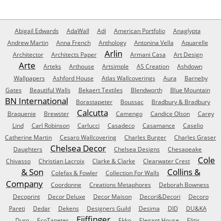
Abigail Edwards
AdaWall
Adi
American Portfolio
Anaglypta
Andrew Martin
Anna French
Anthology
Antonina Vella
Aquarelle
Arlin
Architector
Architects Paper
Armani Casa
Art Design
Arte
Arteks
Arthouse
Artsimple
AS Creation
Ashdown
Wallpapers
Ashford House
Atlas Wallcoverings
Aura
Barneby
Gates
Beautiful Walls
Bekaert Textiles
Blendworth
Blue Mountain
BN International
Borastapeter
Boussac
Bradbury & Bradbury
Calcutta
Braquenie
Brewster
Camengo
Candice Olson
Carey
Lind
Carl Robinson
Carlucci
Casadeco
Casamance
Caselio
Catherine Martin
Cesaro Wallcovering
Charles Burger
Charles Graser
Chelsea Decor
Daughters
Chelsea Designs
Chesapeake
Cole
Chivasso
Christian Lacroix
Clarke & Clarke
Clearwater Crest
& Son
Collins &
Colefax & Fowler
Collection For Walls
Company
Coordonne
Creations Metaphores
Deborah Bowness
Decoprint
Decor Deluxe
Decor Maison
Decori&Decori
Decoro
Pareti
Dedar
Dekens
Designers Guild
Desima
DID
DU&KA
Eijffinger
Duro
EcoTapeter
Ekko
Elegant House
Elitis