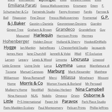
Emiliana Parati
Epoca Wallcoverings
Erismann
Etten
F.
Schumacher & Co
Fairwinds Studio
Fanny Aronsen
Fardis
Farrow &
G.P.
Ball
Filpassion
Fine Decor
Fresco Wallcoverings
Fromental
& J.Baker
Gastón y Daniela
Georgetown Designs
Giardini
Grandeco
Ginger Tree
Graham & Brown
Grandefiore
Guy
Harlequin
Masureel
Harrison Prints
Hermes
Hohenberger
Holden Decor
Holland & Sherry
HookedOnWalls
Hygge
Ian Mankin
Italreflexes
J. Chesterfield Studio
Jacquards
James Hare
Jane Churchill
Jannelli & Volpi
JWall
KT Exclusive
Lincrusta
Larsen
Legacy
Lewis & Wood
Limonta
Linwood
Loymina
Little Greene
Living Style
Lorca
Lutece
Manifattura di
Marburg
Tizzana
Manuel Canovas
Mark Alexander
Matthew
Milassa
Williamson
Maya Romanoff
Merci
Mineheart
Missoni
Morris & Co
Home
Morton Young & Borland
Mr Perswall
Nina Campbell
Mulberry Home
NextWall
Nicholas Herbert
Osborne &
Nina Hancock
NLXL
Nobilis
Omexco
Origin
Little
Paravox
P+S International
Paper Ink
Park Place Studio
Patty Madden Ecology
Paul Montgomery
Pelican Prints
Phillip Jeffries