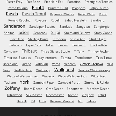
Pierre Frey
Piet Boon
Piet Hein Eek
Portofino
Prestigious Textiles
Print4
Prima Italiana
Printers Guild
ProSpero
Ralph Lauren
Rasch
Rasch Textil
Raymond Waites
Rebel Walls
Romo
Ronald Redding
Roysons
Rubelli
Sahco Hesslein
Sandberg
Sanderson
Sandpiper Studios
Sandudd
Sangetsu
Sangiorgio
Scion
Sirpi
Sanitas
Seabrook
Smith and Fellows
Stacy Garcia
StartDeco
Sterling Prints
Stroheim
Studio 465
Studio Eight
Tabasco
Tapet Cafe
Tekko
Texam
Texdecor
The Carlisle
Thibaut
Company
Three Sisters Studio
Tiffany
Timney Fowler
Timorous Beasties
Today Interiors
Tomita
Trendsetter
Tres Tintas
Barcelona
Ugepa
Vahallan
Vatos
Vescom
Victoria Stenova
Villa
Wallquest
Nova
Wall & Deco
Wallberry
Warner Wallcoverings
Watts of Westminster
Waverly
Weco Wallcoverings
Wiganford
York
Yasham
Zambaiti Fipar
Zambaiti Parati
Zimmer & Rohde
Zoffany
Room Decor
Orac Decor
Европласт
Mardom Decor
Ultrawood
Silk Plaster
Decomaster
Komar
Vinylpex
Erfurt
Baoqili
LSI
Luna
Kerama Marazzi
NC
Faboie