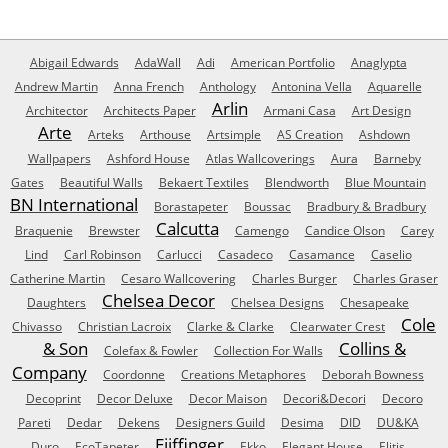
Abigail Edwards
AdaWall
Adi
American Portfolio
Anaglypta
Andrew Martin
Anna French
Anthology
Antonina Vella
Aquarelle
Arlin
Architector
Architects Paper
Armani Casa
Art Design
Arte
Arteks
Arthouse
Artsimple
AS Creation
Ashdown
Wallpapers
Ashford House
Atlas Wallcoverings
Aura
Barneby
Gates
Beautiful Walls
Bekaert Textiles
Blendworth
Blue Mountain
BN International
Borastapeter
Boussac
Bradbury & Bradbury
Calcutta
Braquenie
Brewster
Camengo
Candice Olson
Carey
Lind
Carl Robinson
Carlucci
Casadeco
Casamance
Caselio
Catherine Martin
Cesaro Wallcovering
Charles Burger
Charles Graser
Chelsea Decor
Daughters
Chelsea Designs
Chesapeake
Cole
Chivasso
Christian Lacroix
Clarke & Clarke
Clearwater Crest
& Son
Collins &
Colefax & Fowler
Collection For Walls
Company
Coordonne
Creations Metaphores
Deborah Bowness
Decoprint
Decor Deluxe
Decor Maison
Decori&Decori
Decoro
Pareti
Dedar
Dekens
Designers Guild
Desima
DID
DU&KA
Eijffinger
Duro
EcoTapeter
Ekko
Elegant House
Elitis