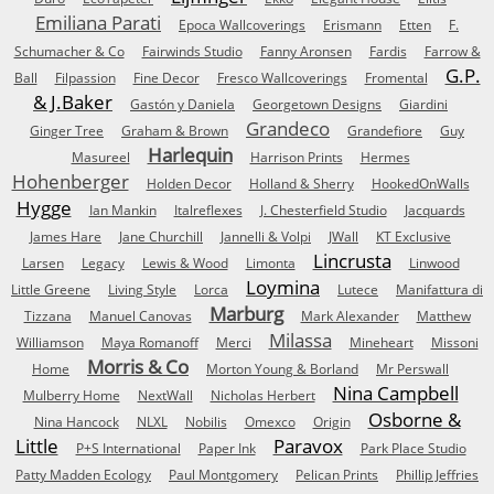
Emiliana Parati
Epoca Wallcoverings
Erismann
Etten
F.
Schumacher & Co
Fairwinds Studio
Fanny Aronsen
Fardis
Farrow &
G.P.
Ball
Filpassion
Fine Decor
Fresco Wallcoverings
Fromental
& J.Baker
Gastón y Daniela
Georgetown Designs
Giardini
Grandeco
Ginger Tree
Graham & Brown
Grandefiore
Guy
Harlequin
Masureel
Harrison Prints
Hermes
Hohenberger
Holden Decor
Holland & Sherry
HookedOnWalls
Hygge
Ian Mankin
Italreflexes
J. Chesterfield Studio
Jacquards
James Hare
Jane Churchill
Jannelli & Volpi
JWall
KT Exclusive
Lincrusta
Larsen
Legacy
Lewis & Wood
Limonta
Linwood
Loymina
Little Greene
Living Style
Lorca
Lutece
Manifattura di
Marburg
Tizzana
Manuel Canovas
Mark Alexander
Matthew
Milassa
Williamson
Maya Romanoff
Merci
Mineheart
Missoni
Morris & Co
Home
Morton Young & Borland
Mr Perswall
Nina Campbell
Mulberry Home
NextWall
Nicholas Herbert
Osborne &
Nina Hancock
NLXL
Nobilis
Omexco
Origin
Little
Paravox
P+S International
Paper Ink
Park Place Studio
Patty Madden Ecology
Paul Montgomery
Pelican Prints
Phillip Jeffries