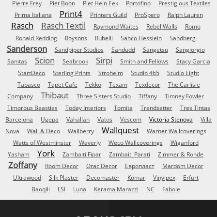
Pierre Frey
Piet Boon
Piet Hein Eek
Portofino
Prestigious Textiles
Print4
Prima Italiana
Printers Guild
ProSpero
Ralph Lauren
Rasch
Rasch Textil
Raymond Waites
Rebel Walls
Romo
Ronald Redding
Roysons
Rubelli
Sahco Hesslein
Sandberg
Sanderson
Sandpiper Studios
Sandudd
Sangetsu
Sangiorgio
Scion
Sirpi
Sanitas
Seabrook
Smith and Fellows
Stacy Garcia
StartDeco
Sterling Prints
Stroheim
Studio 465
Studio Eight
Tabasco
Tapet Cafe
Tekko
Texam
Texdecor
The Carlisle
Thibaut
Company
Three Sisters Studio
Tiffany
Timney Fowler
Timorous Beasties
Today Interiors
Tomita
Trendsetter
Tres Tintas
Barcelona
Ugepa
Vahallan
Vatos
Vescom
Victoria Stenova
Villa
Wallquest
Nova
Wall & Deco
Wallberry
Warner Wallcoverings
Watts of Westminster
Waverly
Weco Wallcoverings
Wiganford
York
Yasham
Zambaiti Fipar
Zambaiti Parati
Zimmer & Rohde
Zoffany
Room Decor
Orac Decor
Европласт
Mardom Decor
Ultrawood
Silk Plaster
Decomaster
Komar
Vinylpex
Erfurt
Baoqili
LSI
Luna
Kerama Marazzi
NC
Faboie