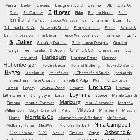
Pareti
Dedar
Dekens
Designers Guild
Desima
DID
DU&KA
Eijffinger
Duro
EcoTapeter
Ekko
Elegant House
Elitis
Emiliana Parati
Epoca Wallcoverings
Erismann
Etten
F.
Schumacher & Co
Fairwinds Studio
Fanny Aronsen
Fardis
Farrow &
G.P.
Ball
Filpassion
Fine Decor
Fresco Wallcoverings
Fromental
& J.Baker
Gastón y Daniela
Georgetown Designs
Giardini
Grandeco
Ginger Tree
Graham & Brown
Grandefiore
Guy
Harlequin
Masureel
Harrison Prints
Hermes
Hohenberger
Holden Decor
Holland & Sherry
HookedOnWalls
Hygge
Ian Mankin
Italreflexes
J. Chesterfield Studio
Jacquards
James Hare
Jane Churchill
Jannelli & Volpi
JWall
KT Exclusive
Lincrusta
Larsen
Legacy
Lewis & Wood
Limonta
Linwood
Loymina
Little Greene
Living Style
Lorca
Lutece
Manifattura di
Marburg
Tizzana
Manuel Canovas
Mark Alexander
Matthew
Milassa
Williamson
Maya Romanoff
Merci
Mineheart
Missoni
Morris & Co
Home
Morton Young & Borland
Mr Perswall
Nina Campbell
Mulberry Home
NextWall
Nicholas Herbert
Osborne &
Nina Hancock
NLXL
Nobilis
Omexco
Origin
Little
Paravox