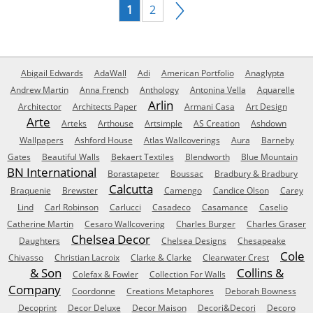
1
2
Abigail Edwards
AdaWall
Adi
American Portfolio
Anaglypta
Andrew Martin
Anna French
Anthology
Antonina Vella
Aquarelle
Arlin
Architector
Architects Paper
Armani Casa
Art Design
Arte
Arteks
Arthouse
Artsimple
AS Creation
Ashdown
Wallpapers
Ashford House
Atlas Wallcoverings
Aura
Barneby
Gates
Beautiful Walls
Bekaert Textiles
Blendworth
Blue Mountain
BN International
Borastapeter
Boussac
Bradbury & Bradbury
Calcutta
Braquenie
Brewster
Camengo
Candice Olson
Carey
Lind
Carl Robinson
Carlucci
Casadeco
Casamance
Caselio
Catherine Martin
Cesaro Wallcovering
Charles Burger
Charles Graser
Chelsea Decor
Daughters
Chelsea Designs
Chesapeake
Cole
Chivasso
Christian Lacroix
Clarke & Clarke
Clearwater Crest
& Son
Collins &
Colefax & Fowler
Collection For Walls
Company
Coordonne
Creations Metaphores
Deborah Bowness
Decoprint
Decor Deluxe
Decor Maison
Decori&Decori
Decoro