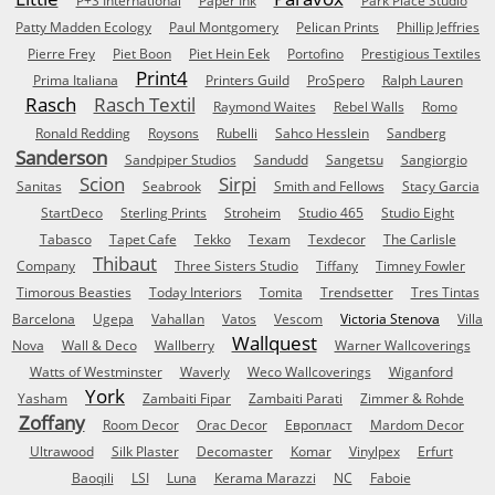
P+S International
Paper Ink
Park Place Studio
Patty Madden Ecology
Paul Montgomery
Pelican Prints
Phillip Jeffries
Pierre Frey
Piet Boon
Piet Hein Eek
Portofino
Prestigious Textiles
Print4
Prima Italiana
Printers Guild
ProSpero
Ralph Lauren
Rasch
Rasch Textil
Raymond Waites
Rebel Walls
Romo
Ronald Redding
Roysons
Rubelli
Sahco Hesslein
Sandberg
Sanderson
Sandpiper Studios
Sandudd
Sangetsu
Sangiorgio
Scion
Sirpi
Sanitas
Seabrook
Smith and Fellows
Stacy Garcia
StartDeco
Sterling Prints
Stroheim
Studio 465
Studio Eight
Tabasco
Tapet Cafe
Tekko
Texam
Texdecor
The Carlisle
Thibaut
Company
Three Sisters Studio
Tiffany
Timney Fowler
Timorous Beasties
Today Interiors
Tomita
Trendsetter
Tres Tintas
Barcelona
Ugepa
Vahallan
Vatos
Vescom
Victoria Stenova
Villa
Wallquest
Nova
Wall & Deco
Wallberry
Warner Wallcoverings
Watts of Westminster
Waverly
Weco Wallcoverings
Wiganford
York
Yasham
Zambaiti Fipar
Zambaiti Parati
Zimmer & Rohde
Zoffany
Room Decor
Orac Decor
Европласт
Mardom Decor
Ultrawood
Silk Plaster
Decomaster
Komar
Vinylpex
Erfurt
Baoqili
LSI
Luna
Kerama Marazzi
NC
Faboie