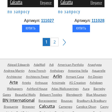
Calcutta
Calcutta
Elegance
Elegance
по запросу
по запросу
Артикул:
111027
Артикул:
111028
1
2
Abigail Edwards
AdaWall
Adi
American Portfolio
Anaglypta
Andrew Martin
Anna French
Anthology
Antonina Vella
Aquarelle
Arlin
Architector
Architects Paper
Armani Casa
Art Design
Arte
Arteks
Arthouse
Artsimple
AS Creation
Ashdown
Wallpapers
Ashford House
Atlas Wallcoverings
Aura
Barneby
Gates
Beautiful Walls
Bekaert Textiles
Blendworth
Blue Mountain
BN International
Borastapeter
Boussac
Bradbury & Bradbury
Calcutta
Braquenie
Brewster
Camengo
Candice Olson
Carey