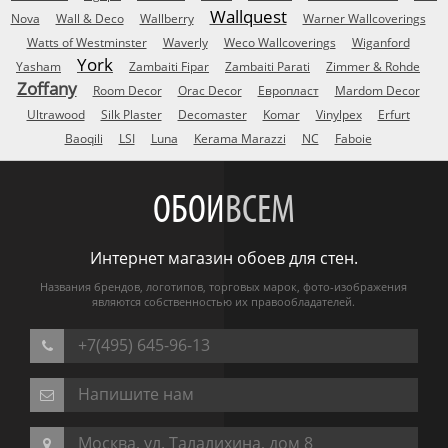
Wallquest
Nova
Wall & Deco
Wallberry
Warner Wallcoverings
Watts of Westminster
Waverly
Weco Wallcoverings
Wiganford
York
Yasham
Zambaiti Fipar
Zambaiti Parati
Zimmer & Rohde
Zoffany
Room Decor
Orac Decor
Европласт
Mardom Decor
Ultrawood
Silk Plaster
Decomaster
Komar
Vinylpex
Erfurt
Baoqili
LSI
Luna
Kerama Marazzi
NC
Faboie
ОБОИ
ВСЕМ
Интернет магазин обоев для стен.
Названия брендов, логотипов, торговых марок, фото-изображения
являются собственностью их правообладателей.
+7(495) 645-96-13
Напишите нам
Москва, ул. Талалихина, дом 8