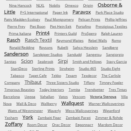
Osborne &
Nina Hancock
NLXL
Nobilis
Omexco
Origin
Little
Paravox
P+S International
Paper Ink
Park Place Studio
Patty Madden Ecology
Paul Montgomery
Pelican Prints
Phillip Jeffries
Pierre Frey
Piet Boon
Piet Hein Eek
Portofino
Prestigious Textiles
Print4
Prima Italiana
Printers Guild
ProSpero
Ralph Lauren
Rasch
Rasch Textil
Raymond Waites
Rebel Walls
Romo
Ronald Redding
Roysons
Rubelli
Sahco Hesslein
Sandberg
Sanderson
Sandpiper Studios
Sandudd
Sangetsu
Sangiorgio
Scion
Sirpi
Sanitas
Seabrook
Smith and Fellows
Stacy Garcia
StartDeco
Sterling Prints
Stroheim
Studio 465
Studio Eight
Tabasco
Tapet Cafe
Tekko
Texam
Texdecor
The Carlisle
Thibaut
Company
Three Sisters Studio
Tiffany
Timney Fowler
Timorous Beasties
Today Interiors
Tomita
Trendsetter
Tres Tintas
Barcelona
Ugepa
Vahallan
Vatos
Vescom
Victoria Stenova
Villa
Wallquest
Nova
Wall & Deco
Wallberry
Warner Wallcoverings
Watts of Westminster
Waverly
Weco Wallcoverings
Wiganford
York
Yasham
Zambaiti Fipar
Zambaiti Parati
Zimmer & Rohde
Zoffany
Room Decor
Orac Decor
Европласт
Mardom Decor