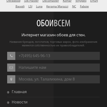
Ultrawood
Silk Plaster
Decomaster
Komar
Vinylpex
Erfurt
Baoqili
LSI
Luna
Kerama Marazzi
NC
Faboie
ОБОИ
ВСЕМ
Интернет магазин обоев для стен.
Названия брендов, логотипов, торговых марок, фото-изображения
являются собственностью их правообладателей.
+7(495) 645-96-13
Напишите нам
Москва, ул. Талалихина, дом 8
Главная
Новости