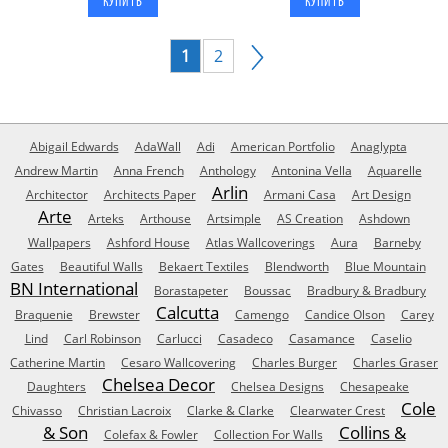
1
2
Abigail Edwards
AdaWall
Adi
American Portfolio
Anaglypta
Andrew Martin
Anna French
Anthology
Antonina Vella
Aquarelle
Arlin
Architector
Architects Paper
Armani Casa
Art Design
Arte
Arteks
Arthouse
Artsimple
AS Creation
Ashdown
Wallpapers
Ashford House
Atlas Wallcoverings
Aura
Barneby
Gates
Beautiful Walls
Bekaert Textiles
Blendworth
Blue Mountain
BN International
Borastapeter
Boussac
Bradbury & Bradbury
Calcutta
Braquenie
Brewster
Camengo
Candice Olson
Carey
Lind
Carl Robinson
Carlucci
Casadeco
Casamance
Caselio
Catherine Martin
Cesaro Wallcovering
Charles Burger
Charles Graser
Chelsea Decor
Daughters
Chelsea Designs
Chesapeake
Cole
Chivasso
Christian Lacroix
Clarke & Clarke
Clearwater Crest
& Son
Collins &
Colefax & Fowler
Collection For Walls