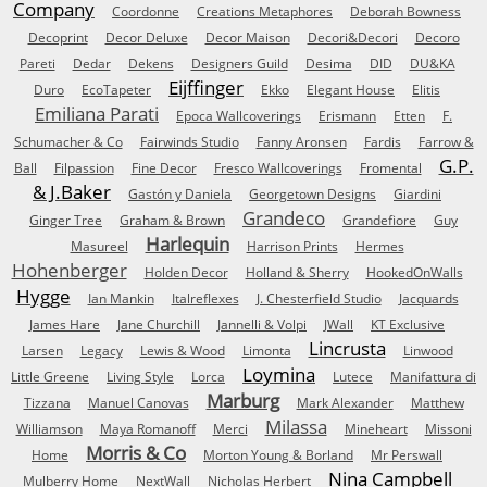
Company
Coordonne
Creations Metaphores
Deborah Bowness
Decoprint
Decor Deluxe
Decor Maison
Decori&Decori
Decoro
Pareti
Dedar
Dekens
Designers Guild
Desima
DID
DU&KA
Eijffinger
Duro
EcoTapeter
Ekko
Elegant House
Elitis
Emiliana Parati
Epoca Wallcoverings
Erismann
Etten
F.
Schumacher & Co
Fairwinds Studio
Fanny Aronsen
Fardis
Farrow &
G.P.
Ball
Filpassion
Fine Decor
Fresco Wallcoverings
Fromental
& J.Baker
Gastón y Daniela
Georgetown Designs
Giardini
Grandeco
Ginger Tree
Graham & Brown
Grandefiore
Guy
Harlequin
Masureel
Harrison Prints
Hermes
Hohenberger
Holden Decor
Holland & Sherry
HookedOnWalls
Hygge
Ian Mankin
Italreflexes
J. Chesterfield Studio
Jacquards
James Hare
Jane Churchill
Jannelli & Volpi
JWall
KT Exclusive
Lincrusta
Larsen
Legacy
Lewis & Wood
Limonta
Linwood
Loymina
Little Greene
Living Style
Lorca
Lutece
Manifattura di
Marburg
Tizzana
Manuel Canovas
Mark Alexander
Matthew
Milassa
Williamson
Maya Romanoff
Merci
Mineheart
Missoni
Morris & Co
Home
Morton Young & Borland
Mr Perswall
Nina Campbell
Mulberry Home
NextWall
Nicholas Herbert