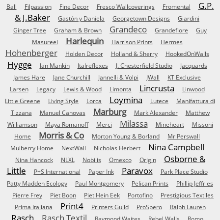
G.P.
Ball
Filpassion
Fine Decor
Fresco Wallcoverings
Fromental
& J.Baker
Gastón y Daniela
Georgetown Designs
Giardini
Grandeco
Ginger Tree
Graham & Brown
Grandefiore
Guy
Harlequin
Masureel
Harrison Prints
Hermes
Hohenberger
Holden Decor
Holland & Sherry
HookedOnWalls
Hygge
Ian Mankin
Italreflexes
J. Chesterfield Studio
Jacquards
James Hare
Jane Churchill
Jannelli & Volpi
JWall
KT Exclusive
Lincrusta
Larsen
Legacy
Lewis & Wood
Limonta
Linwood
Loymina
Little Greene
Living Style
Lorca
Lutece
Manifattura di
Marburg
Tizzana
Manuel Canovas
Mark Alexander
Matthew
Milassa
Williamson
Maya Romanoff
Merci
Mineheart
Missoni
Morris & Co
Home
Morton Young & Borland
Mr Perswall
Nina Campbell
Mulberry Home
NextWall
Nicholas Herbert
Osborne &
Nina Hancock
NLXL
Nobilis
Omexco
Origin
Little
Paravox
P+S International
Paper Ink
Park Place Studio
Patty Madden Ecology
Paul Montgomery
Pelican Prints
Phillip Jeffries
Pierre Frey
Piet Boon
Piet Hein Eek
Portofino
Prestigious Textiles
Print4
Prima Italiana
Printers Guild
ProSpero
Ralph Lauren
Rasch
Rasch Textil
Raymond Waites
Rebel Walls
Romo