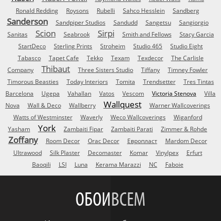
Ronald Redding
Roysons
Rubelli
Sahco Hesslein
Sandberg
Sanderson
Sandpiper Studios
Sandudd
Sangetsu
Sangiorgio
Scion
Sirpi
Sanitas
Seabrook
Smith and Fellows
Stacy Garcia
StartDeco
Sterling Prints
Stroheim
Studio 465
Studio Eight
Tabasco
Tapet Cafe
Tekko
Texam
Texdecor
The Carlisle
Thibaut
Company
Three Sisters Studio
Tiffany
Timney Fowler
Timorous Beasties
Today Interiors
Tomita
Trendsetter
Tres Tintas
Barcelona
Ugepa
Vahallan
Vatos
Vescom
Victoria Stenova
Villa
Wallquest
Nova
Wall & Deco
Wallberry
Warner Wallcoverings
Watts of Westminster
Waverly
Weco Wallcoverings
Wiganford
York
Yasham
Zambaiti Fipar
Zambaiti Parati
Zimmer & Rohde
Zoffany
Room Decor
Orac Decor
Европласт
Mardom Decor
Ultrawood
Silk Plaster
Decomaster
Komar
Vinylpex
Erfurt
Baoqili
LSI
Luna
Kerama Marazzi
NC
Faboie
ОБОИ
ВСЕМ