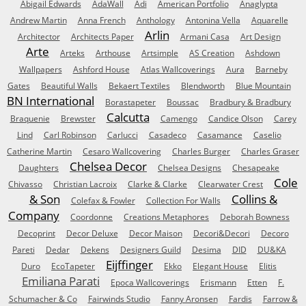
Abigail Edwards
AdaWall
Adi
American Portfolio
Anaglypta
Andrew Martin
Anna French
Anthology
Antonina Vella
Aquarelle
Arlin
Architector
Architects Paper
Armani Casa
Art Design
Arte
Arteks
Arthouse
Artsimple
AS Creation
Ashdown
Wallpapers
Ashford House
Atlas Wallcoverings
Aura
Barneby
Gates
Beautiful Walls
Bekaert Textiles
Blendworth
Blue Mountain
BN International
Borastapeter
Boussac
Bradbury & Bradbury
Calcutta
Braquenie
Brewster
Camengo
Candice Olson
Carey
Lind
Carl Robinson
Carlucci
Casadeco
Casamance
Caselio
Catherine Martin
Cesaro Wallcovering
Charles Burger
Charles Graser
Chelsea Decor
Daughters
Chelsea Designs
Chesapeake
Cole
Chivasso
Christian Lacroix
Clarke & Clarke
Clearwater Crest
& Son
Collins &
Colefax & Fowler
Collection For Walls
Company
Coordonne
Creations Metaphores
Deborah Bowness
Decoprint
Decor Deluxe
Decor Maison
Decori&Decori
Decoro
Pareti
Dedar
Dekens
Designers Guild
Desima
DID
DU&KA
Eijffinger
Duro
EcoTapeter
Ekko
Elegant House
Elitis
Emiliana Parati
Epoca Wallcoverings
Erismann
Etten
F.
Schumacher & Co
Fairwinds Studio
Fanny Aronsen
Fardis
Farrow &