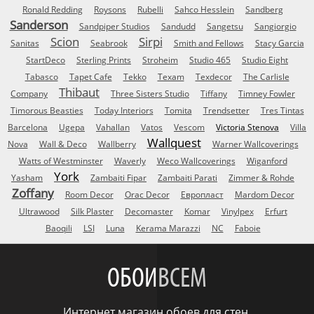
Ronald Redding
Roysons
Rubelli
Sahco Hesslein
Sandberg
Sanderson
Sandpiper Studios
Sandudd
Sangetsu
Sangiorgio
Scion
Sirpi
Sanitas
Seabrook
Smith and Fellows
Stacy Garcia
StartDeco
Sterling Prints
Stroheim
Studio 465
Studio Eight
Tabasco
Tapet Cafe
Tekko
Texam
Texdecor
The Carlisle
Thibaut
Company
Three Sisters Studio
Tiffany
Timney Fowler
Timorous Beasties
Today Interiors
Tomita
Trendsetter
Tres Tintas
Barcelona
Ugepa
Vahallan
Vatos
Vescom
Victoria Stenova
Villa
Wallquest
Nova
Wall & Deco
Wallberry
Warner Wallcoverings
Watts of Westminster
Waverly
Weco Wallcoverings
Wiganford
York
Yasham
Zambaiti Fipar
Zambaiti Parati
Zimmer & Rohde
Zoffany
Room Decor
Orac Decor
Европласт
Mardom Decor
Ultrawood
Silk Plaster
Decomaster
Komar
Vinylpex
Erfurt
Baoqili
LSI
Luna
Kerama Marazzi
NC
Faboie
ОБОИ
ВСЕМ
Интернет магазин обоев для стен.