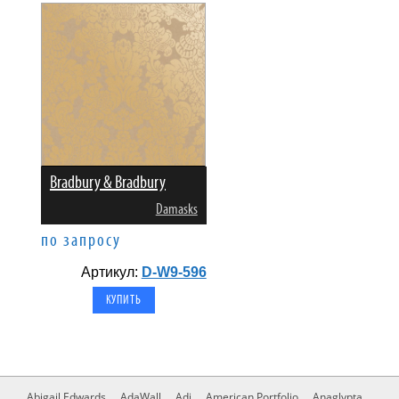
Bradbury & Bradbury
Damasks
по запросу
Артикул:
D-W9-596
Abigail Edwards
AdaWall
Adi
American Portfolio
Anaglypta