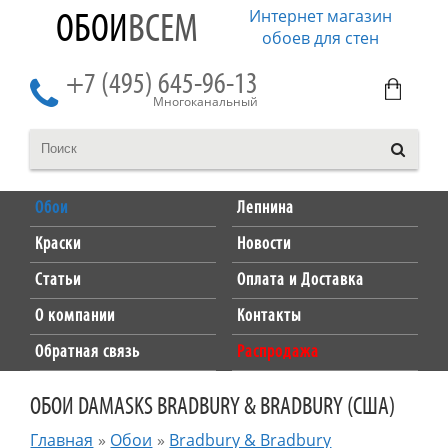
Интернет магазин
ОБОИ
ВСЕМ
обоев для стен
+7 (495) 645-96-13
Многоканальный
Обои
Лепнина
Краски
Новости
Статьи
Оплата и Доставка
О компании
Контакты
Обратная связь
Распродажа
ОБОИ DAMASKS BRADBURY & BRADBURY (США)
Главная
»
Обои
»
Bradbury & Bradbury