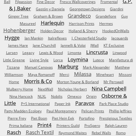
G.P.
Ball
Filpassion
Fine Decor
Fresco Wallcoverings
Fromental
& J.Baker
Gastón y Daniela
Georgetown Designs
Giardini
Grandeco
Ginger Tree
Graham & Brown
Grandefiore
Guy
Harlequin
Masureel
Harrison Prints
Hermes
Hohenberger
Holden Decor
Holland & Sherry
HookedOnWalls
Hygge
Ian Mankin
Italreflexes
J. Chesterfield Studio
Jacquards
James Hare
Jane Churchill
Jannelli & Volpi
JWall
KT Exclusive
Lincrusta
Larsen
Legacy
Lewis & Wood
Limonta
Linwood
Loymina
Little Greene
Living Style
Lorca
Lutece
Manifattura di
Marburg
Tizzana
Manuel Canovas
Mark Alexander
Matthew
Milassa
Williamson
Maya Romanoff
Merci
Mineheart
Missoni
Morris & Co
Home
Morton Young & Borland
Mr Perswall
Nina Campbell
Mulberry Home
NextWall
Nicholas Herbert
Osborne &
Nina Hancock
NLXL
Nobilis
Omexco
Origin
Little
Paravox
P+S International
Paper Ink
Park Place Studio
Patty Madden Ecology
Paul Montgomery
Pelican Prints
Phillip Jeffries
Pierre Frey
Piet Boon
Piet Hein Eek
Portofino
Prestigious Textiles
Print4
Prima Italiana
Printers Guild
ProSpero
Ralph Lauren
Rasch
Rasch Textil
Raymond Waites
Rebel Walls
Romo