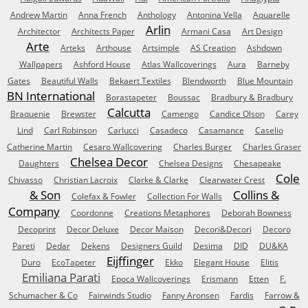
Andrew Martin
Anna French
Anthology
Antonina Vella
Aquarelle
Arlin
Architector
Architects Paper
Armani Casa
Art Design
Arte
Arteks
Arthouse
Artsimple
AS Creation
Ashdown
Wallpapers
Ashford House
Atlas Wallcoverings
Aura
Barneby
Gates
Beautiful Walls
Bekaert Textiles
Blendworth
Blue Mountain
BN International
Borastapeter
Boussac
Bradbury & Bradbury
Calcutta
Braquenie
Brewster
Camengo
Candice Olson
Carey
Lind
Carl Robinson
Carlucci
Casadeco
Casamance
Caselio
Catherine Martin
Cesaro Wallcovering
Charles Burger
Charles Graser
Chelsea Decor
Daughters
Chelsea Designs
Chesapeake
Cole
Chivasso
Christian Lacroix
Clarke & Clarke
Clearwater Crest
& Son
Collins &
Colefax & Fowler
Collection For Walls
Company
Coordonne
Creations Metaphores
Deborah Bowness
Decoprint
Decor Deluxe
Decor Maison
Decori&Decori
Decoro
Pareti
Dedar
Dekens
Designers Guild
Desima
DID
DU&KA
Eijffinger
Duro
EcoTapeter
Ekko
Elegant House
Elitis
Emiliana Parati
Epoca Wallcoverings
Erismann
Etten
F.
Schumacher & Co
Fairwinds Studio
Fanny Aronsen
Fardis
Farrow &