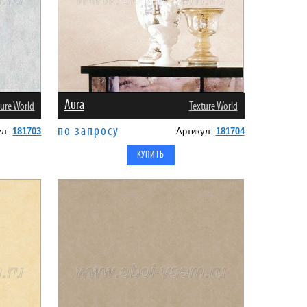
Aura
ture World
Texture World
по запросу
ул:
181703
Артикул:
181704