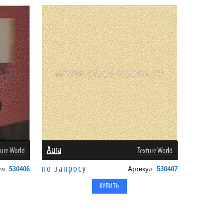
Aura
ture World
Texture World
по запросу
ул:
530406
Артикул:
530407