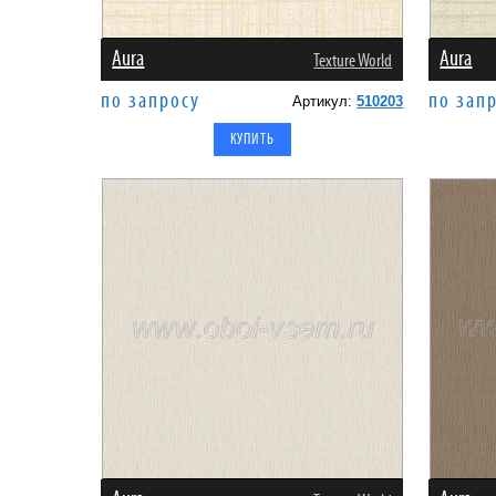
Aura
Aura
Texture World
по запросу
по зап
Артикул:
510203