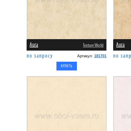
Aura
Aura
Texture World
по запросу
по зап
Артикул:
181701