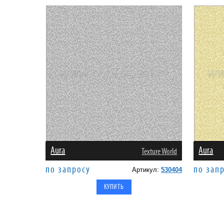
Aura
Aura
Texture World
по запросу
по зап
Артикул:
530404