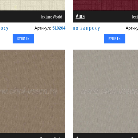
Aura
Texture World
Tex
росу
по запросу
Артикул:
510204
Артик