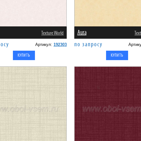
Aura
Texture World
Tex
росу
по запросу
Артикул:
192303
Артик