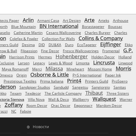
Arlin
Arte
tects Paper
Armani Casa
Art Design
Arteks
Arthouse
BN International
orth
Blue Mountain
Borastapeter
Boussac
aselio
Catherine Martin
Cesaro Wallcovering
Charles Burger
Charles
Son
Collins & Company
Colefax & Fowler
Collection For Walls
Eijffinger
gners Guild
Desima
DID
DU&KA
Duro
EcoTapeter
Ekko
G.P.
row & Ball
Filpassion
Fine Decor
Fresco Wallcoverings
Fromental
uin
Hohenberger
Harrison Prints
Hermes
Holden Decor
Holland
Lincrusta
Exclusive
Larsen
Legacy
Lewis & Wood
Limonta
Linwood
Milassa
Morris
Maya Romanoff
Merci
Mineheart
Missoni Home
Osborne & Little
Omexco
Origin
P+S International
Paper Ink
Print4
Prestigious Textiles
Prima Italiana
Printers Guild
ProSpero
derson
Sandpiper Studios
Sandudd
Sangetsu
Sangiorgio
Sanitas
Thibaut
ekko
Texam
Texdecor
The Carlisle Company
Three Sisters
Wallquest
ictoria Stenova
Villa Nova
Wall & Deco
Wallberry
Warner
Zoffany
e
Room Decor
Orac Decor
Европласт
Mardom Decor
azzi
NC
Faboie
Новости