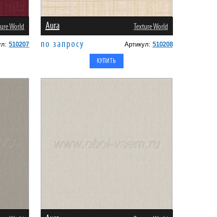
Aura
ture World
Texture World
по запросу
ул:
510207
Артикул:
510208