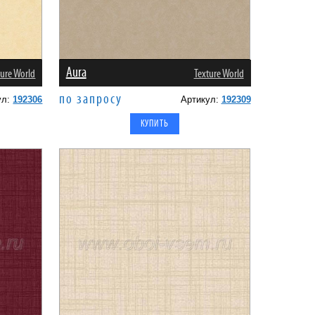
Aura
ture World
Texture World
по запросу
ул:
192306
Артикул:
192309