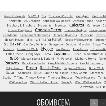
Abigail Edwards
AdaWall
Adi
American Portfolio
Anaglypta
Andrew Ma
Artsimple
AS Creation
Ashdown Wallpapers
Ashford House
Atlas W
Calcutta
Bradbury & Bradbury
Braquenie
Brewster
Camengo
Ca
Chelsea Decor
Graser Daughters
Chelsea Designs
Chesapeake
Coordonne
Creations Metaphores
Deborah Bowness
Decoprint
Decor D
Emiliana Parati
Elegant House
Elitis
Epoca Wallcoverings
Erisma
& J.Baker
Gastón y Daniela
Georgetown Designs
Giardini
Ginger Tr
Hygge
& Sherry
HookedOnWalls
Ian Mankin
Italreflexes
J. Chesterfi
Loymina
Little Greene
Living Style
Lorca
Lutece
Manifattura di T
& Co
Morton Young & Borland
Mr Perswall
Mulberry Home
Next
Paravox
Park Place Studio
Patty Madden Ecology
Paul Montgomery
Rasch
Rasch Textil
Ralph Lauren
Raymond Waites
Rebel Walls
Scion
Sirpi
Seabrook
Smith and Fellows
Stacy Garcia
StartDeco
Studio
Tiffany
Timney Fowler
Timorous Beasties
Today Interiors
Tomit
Wallcoverings
Watts of Westminster
Waverly
Weco Wallcoverings
W
Ultrawood
Silk Pla
ОБОИ
ВСЕМ
+7(