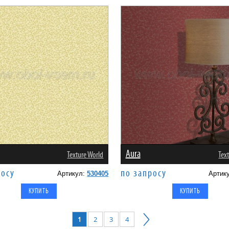
Aura
Texture World
Tex
росу
по запросу
Артикул:
530405
Артик
1
2
3
4