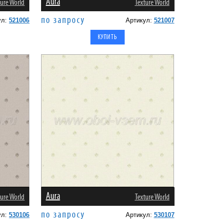
Aura
ture World
Texture World
по запросу
ул:
521006
Артикул:
521007
Aura
ture World
Texture World
по запросу
ул:
530106
Артикул:
530107