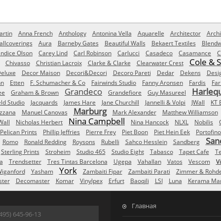
rtin
Anna French
Anthology
Antonina Vella
Aquarelle
Architector
Archi
allcoverings
Aura
Barneby Gates
Beautiful Walls
Bekaert Textiles
Blendw
ndice Olson
Carey Lind
Carl Robinson
Carlucci
Casadeco
Casamance
C
Cole & 
Chivasso
Christian Lacroix
Clarke & Clarke
Clearwater Crest
eluxe
Decor Maison
Decori&Decori
Decoro Pareti
Dedar
Dekens
Desi
nn
Etten
F. Schumacher & Co
Fairwinds Studio
Fanny Aronsen
Fardis
Far
Grandeco
Harleq
ee
Graham & Brown
Grandefiore
Guy Masureel
eld Studio
Jacquards
James Hare
Jane Churchill
Jannelli & Volpi
JWall
KT 
Marburg
izzana
Manuel Canovas
Mark Alexander
Matthew Williamson
Nina Campbell
Wall
Nicholas Herbert
Nina Hancock
NLXL
Nobilis
Pelican Prints
Phillip Jeffries
Pierre Frey
Piet Boon
Piet Hein Eek
Portofino
San
Romo
Ronald Redding
Roysons
Rubelli
Sahco Hesslein
Sandberg
Sterling Prints
Stroheim
Studio 465
Studio Eight
Tabasco
Tapet Cafe
T
a
Trendsetter
Tres Tintas Barcelona
Ugepa
Vahallan
Vatos
Vescom
V
York
iganford
Yasham
Zambaiti Fipar
Zambaiti Parati
Zimmer & Rohd
ster
Decomaster
Komar
Vinylpex
Erfurt
Baoqili
LSI
Luna
Kerama Mar
Главная
495) 645-96-13