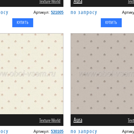
Aura
Texture World
Tex
росу
по запросу
Артикул:
521005
Артик
Aura
Texture World
Tex
росу
по запросу
Артикул:
530105
Артик