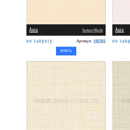
Aura
Aura
Texture World
по запросу
по зап
Артикул:
192301