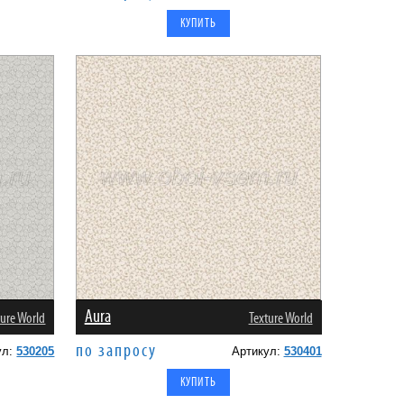
Aura
ture World
Texture World
по запросу
ул:
530205
Артикул:
530401