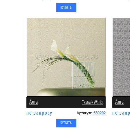
Aura
Aura
Texture World
по запросу
по зап
Артикул:
530202