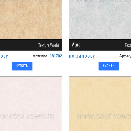
Aura
Texture World
Tex
росу
по запросу
Артикул:
181702
Артик