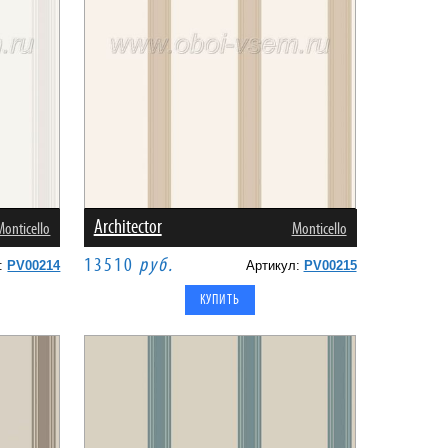
Architector
Monticello
Monticello
13510
руб.
л:
PV00214
Артикул:
PV00215