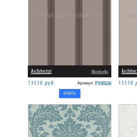
Architector
Architec
Monticello
13510
руб.
13510
Артикул:
PV00216