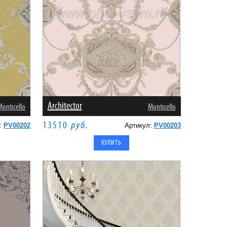
Architector
Monticello
Monticello
13510
руб.
л:
PV00202
Артикул:
PV00203