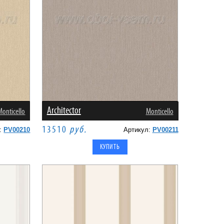
Architector
Monticello
Monticello
13510
руб.
л:
PV00210
Артикул:
PV00211