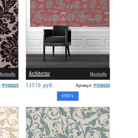
Architector
Monticello
Monticello
13510
руб.
л:
PV00225
Артикул:
PV00226