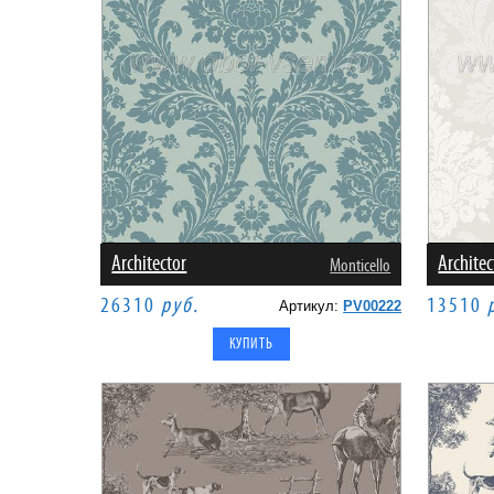
Architector
Architec
Monticello
26310
руб.
13510
Артикул:
PV00222