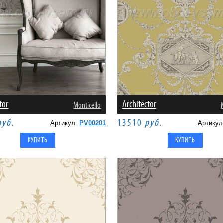
tor
Architector
Monticello
руб.
13510
руб.
Артикул:
PV00201
Артику