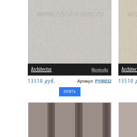
Architector
Architec
Monticello
13510
руб.
13510
Артикул:
PV00212