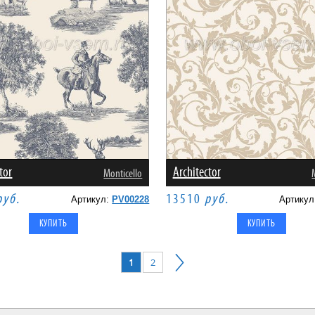
tor
Architector
Monticello
руб.
13510
руб.
Артикул:
PV00228
Артику
1
2