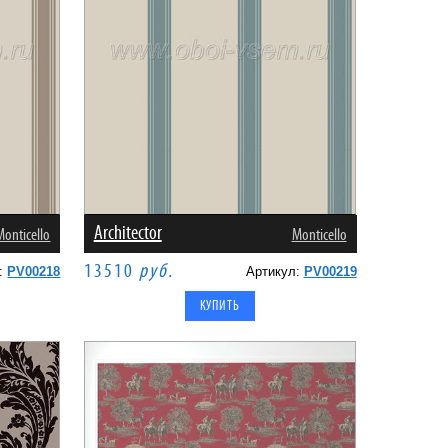
Architector
Monticello
Monticello
13510
руб.
л:
PV00218
Артикул:
PV00219