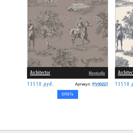
Architector
Architec
Monticello
13510
руб.
13510
Артикул:
PV00227