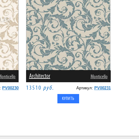
Architector
Monticello
Monticello
13510
руб.
л:
PV00230
Артикул:
PV00231