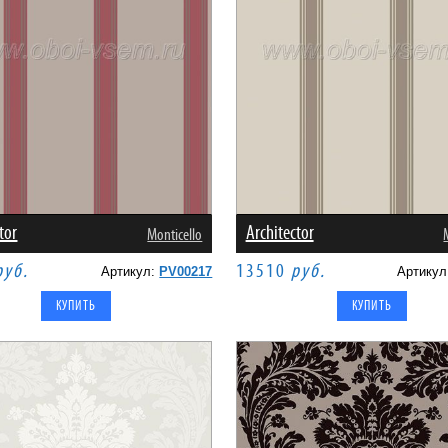
tor
Architector
Monticello
руб.
13510
руб.
Артикул:
PV00217
Артику