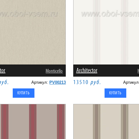
tor
Architector
Monticello
руб.
13510
руб.
Артикул:
PV00213
Артику