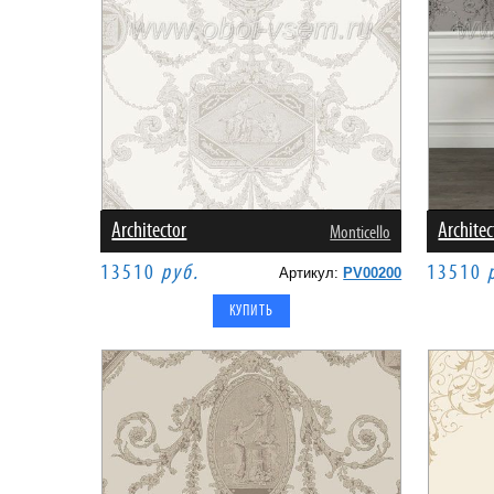
Architector
Architec
Monticello
13510
руб.
13510
Артикул:
PV00200