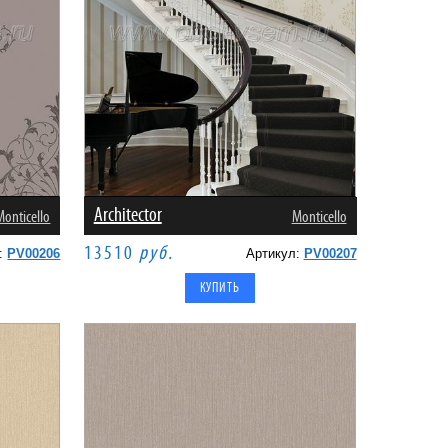
Architector
Monticello
Monticello
13510
руб.
л:
PV00206
Артикул:
PV00207