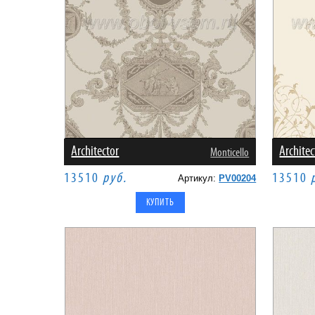
Architector
Architec
Monticello
13510
руб.
13510
Артикул:
PV00204