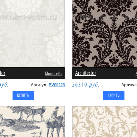
tor
Architector
Monticello
руб.
26310
руб.
Артикул:
PV00223
Артику