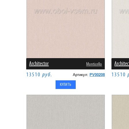
Architector
Architec
Monticello
13510
руб.
13510
Артикул:
PV00208