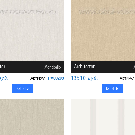
tor
Architector
Monticello
руб.
13510
руб.
Артикул:
PV00209
Артику