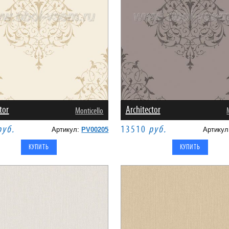
tor
Architector
Monticello
руб.
13510
руб.
Артикул:
PV00205
Артику