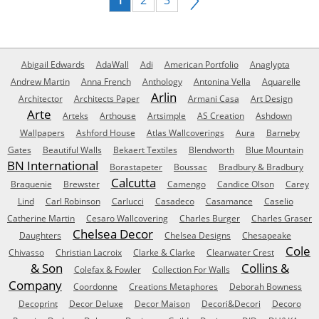
1
2
3
Abigail Edwards
AdaWall
Adi
American Portfolio
Anaglypta
Andrew Martin
Anna French
Anthology
Antonina Vella
Aquarelle
Arlin
Architector
Architects Paper
Armani Casa
Art Design
Arte
Arteks
Arthouse
Artsimple
AS Creation
Ashdown
Wallpapers
Ashford House
Atlas Wallcoverings
Aura
Barneby
Gates
Beautiful Walls
Bekaert Textiles
Blendworth
Blue Mountain
BN International
Borastapeter
Boussac
Bradbury & Bradbury
Calcutta
Braquenie
Brewster
Camengo
Candice Olson
Carey
Lind
Carl Robinson
Carlucci
Casadeco
Casamance
Caselio
Catherine Martin
Cesaro Wallcovering
Charles Burger
Charles Graser
Chelsea Decor
Daughters
Chelsea Designs
Chesapeake
Cole
Chivasso
Christian Lacroix
Clarke & Clarke
Clearwater Crest
& Son
Collins &
Colefax & Fowler
Collection For Walls
Company
Coordonne
Creations Metaphores
Deborah Bowness
Decoprint
Decor Deluxe
Decor Maison
Decori&Decori
Decoro