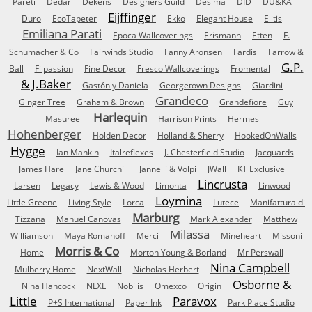
Pareti
Dedar
Dekens
Designers Guild
Desima
DID
DU&KA
Eijffinger
Duro
EcoTapeter
Ekko
Elegant House
Elitis
Emiliana Parati
Epoca Wallcoverings
Erismann
Etten
F.
Schumacher & Co
Fairwinds Studio
Fanny Aronsen
Fardis
Farrow &
G.P.
Ball
Filpassion
Fine Decor
Fresco Wallcoverings
Fromental
& J.Baker
Gastón y Daniela
Georgetown Designs
Giardini
Grandeco
Ginger Tree
Graham & Brown
Grandefiore
Guy
Harlequin
Masureel
Harrison Prints
Hermes
Hohenberger
Holden Decor
Holland & Sherry
HookedOnWalls
Hygge
Ian Mankin
Italreflexes
J. Chesterfield Studio
Jacquards
James Hare
Jane Churchill
Jannelli & Volpi
JWall
KT Exclusive
Lincrusta
Larsen
Legacy
Lewis & Wood
Limonta
Linwood
Loymina
Little Greene
Living Style
Lorca
Lutece
Manifattura di
Marburg
Tizzana
Manuel Canovas
Mark Alexander
Matthew
Milassa
Williamson
Maya Romanoff
Merci
Mineheart
Missoni
Morris & Co
Home
Morton Young & Borland
Mr Perswall
Nina Campbell
Mulberry Home
NextWall
Nicholas Herbert
Osborne &
Nina Hancock
NLXL
Nobilis
Omexco
Origin
Little
Paravox
P+S International
Paper Ink
Park Place Studio