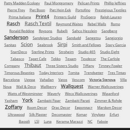
Patty Madden Ecology
Paul Montgomery
Pelican Prints
Phillip Jeffries
Pierre Frey
Piet Boon
Piet Hein Eek
Portofino
Prestigious Textiles
Print4
Prima Italiana
Printers Guild
ProSpero
Ralph Lauren
Rasch
Rasch Textil
Raymond Waites
Rebel Walls
Romo
Ronald Redding
Roysons
Rubelli
Sahco Hesslein
Sandberg
Sanderson
Sandpiper Studios
Sandudd
Sangetsu
Sangiorgio
Scion
Sirpi
Sanitas
Seabrook
Smith and Fellows
Stacy Garcia
StartDeco
Sterling Prints
Stroheim
Studio 465
Studio Eight
Tabasco
Tapet Cafe
Tekko
Texam
Texdecor
The Carlisle
Thibaut
Company
Three Sisters Studio
Tiffany
Timney Fowler
Timorous Beasties
Today Interiors
Tomita
Trendsetter
Tres Tintas
Barcelona
Ugepa
Vahallan
Vatos
Vescom
Victoria Stenova
Villa
Wallquest
Nova
Wall & Deco
Wallberry
Warner Wallcoverings
Watts of Westminster
Waverly
Weco Wallcoverings
Wiganford
York
Yasham
Zambaiti Fipar
Zambaiti Parati
Zimmer & Rohde
Zoffany
Room Decor
Orac Decor
Европласт
Mardom Decor
Ultrawood
Silk Plaster
Decomaster
Komar
Vinylpex
Erfurt
Baoqili
LSI
Luna
Kerama Marazzi
NC
Faboie