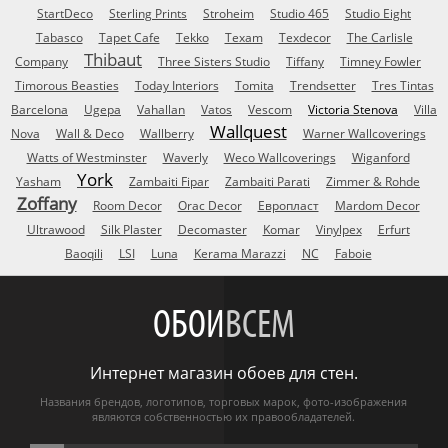
StartDeco
Sterling Prints
Stroheim
Studio 465
Studio Eight
Tabasco
Tapet Cafe
Tekko
Texam
Texdecor
The Carlisle
Thibaut
Company
Three Sisters Studio
Tiffany
Timney Fowler
Timorous Beasties
Today Interiors
Tomita
Trendsetter
Tres Tintas
Barcelona
Ugepa
Vahallan
Vatos
Vescom
Victoria Stenova
Villa
Wallquest
Nova
Wall & Deco
Wallberry
Warner Wallcoverings
Watts of Westminster
Waverly
Weco Wallcoverings
Wiganford
York
Yasham
Zambaiti Fipar
Zambaiti Parati
Zimmer & Rohde
Zoffany
Room Decor
Orac Decor
Европласт
Mardom Decor
Ultrawood
Silk Plaster
Decomaster
Komar
Vinylpex
Erfurt
Baoqili
LSI
Luna
Kerama Marazzi
NC
Faboie
ОБОИ
ВСЕМ
Интернет магазин обоев для стен.
Названия брендов, логотипов, торговых марок, фото-изображения
являются собственностью их правообладателей.