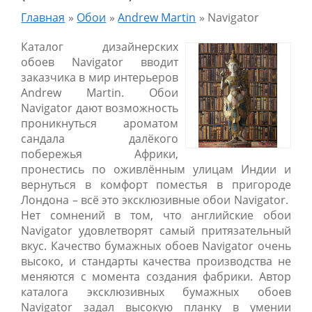
Главная
»
Обои
»
Andrew Martin
»
Navigator
Каталог дизайнерских
обоев Navigator вводит
заказчика в мир интерьеров
Andrew Martin. Обои
Navigator дают возможность
проникнуться ароматом
сандала далёкого
побережья Африки,
пронестись по оживлённым улицам Индии и
вернуться в комфорт поместья в пригороде
Лондона – всё это эксклюзивные обои Navigator.
Нет сомнений в том, что английские обои
Navigator удовлетворят самый притязательный
вкус. Качество бумажных обоев Navigator очень
высоко, и стандарты качества производства не
меняются с момента создания фабрики. Автор
каталога эксклюзивных бумажных обоев
Navigator задал высокую планку в умении