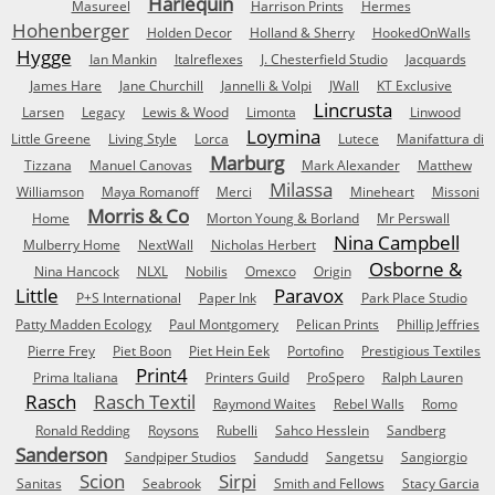
Harlequin
Masureel
Harrison Prints
Hermes
Hohenberger
Holden Decor
Holland & Sherry
HookedOnWalls
Hygge
Ian Mankin
Italreflexes
J. Chesterfield Studio
Jacquards
James Hare
Jane Churchill
Jannelli & Volpi
JWall
KT Exclusive
Lincrusta
Larsen
Legacy
Lewis & Wood
Limonta
Linwood
Loymina
Little Greene
Living Style
Lorca
Lutece
Manifattura di
Marburg
Tizzana
Manuel Canovas
Mark Alexander
Matthew
Milassa
Williamson
Maya Romanoff
Merci
Mineheart
Missoni
Morris & Co
Home
Morton Young & Borland
Mr Perswall
Nina Campbell
Mulberry Home
NextWall
Nicholas Herbert
Osborne &
Nina Hancock
NLXL
Nobilis
Omexco
Origin
Little
Paravox
P+S International
Paper Ink
Park Place Studio
Patty Madden Ecology
Paul Montgomery
Pelican Prints
Phillip Jeffries
Pierre Frey
Piet Boon
Piet Hein Eek
Portofino
Prestigious Textiles
Print4
Prima Italiana
Printers Guild
ProSpero
Ralph Lauren
Rasch
Rasch Textil
Raymond Waites
Rebel Walls
Romo
Ronald Redding
Roysons
Rubelli
Sahco Hesslein
Sandberg
Sanderson
Sandpiper Studios
Sandudd
Sangetsu
Sangiorgio
Scion
Sirpi
Sanitas
Seabrook
Smith and Fellows
Stacy Garcia