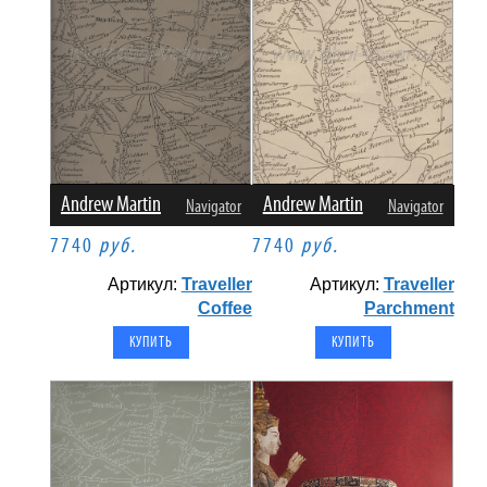
Andrew Martin
Andrew Martin
Navigator
Navigator
7740
руб.
7740
руб.
Артикул:
Traveller
Артикул:
Traveller
Coffee
Parchment