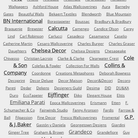
Wallpapers
Ashford House
Atlas Wallcoverings
Aura
Barneby
Gates
Beautiful Walls
Bekaert Textiles
Blendworth
Blue Mountain
BN International
Borastapeter
Boussac
Bradbury & Bradbury
Calcutta
Braquenie
Brewster
Camengo
Candice Olson
Carey
Lind
Carl Robinson
Carlucci
Casadeco
Casamance
Caselio
Catherine Martin
Cesaro Wallcovering
Charles Burger
Charles Graser
Chelsea Decor
Daughters
Chelsea Designs
Chesapeake
Cole
Chivasso
Christian Lacroix
Clarke & Clarke
Clearwater Crest
& Son
Collins &
Colefax & Fowler
Collection For Walls
Company
Coordonne
Creations Metaphores
Deborah Bowness
Decoprint
Decor Deluxe
Decor Maison
Decori&Decori
Decoro
Pareti
Dedar
Dekens
Designers Guild
Desima
DID
DU&KA
Eijffinger
Duro
EcoTapeter
Ekko
Elegant House
Elitis
Emiliana Parati
Epoca Wallcoverings
Erismann
Etten
F.
Schumacher & Co
Fairwinds Studio
Fanny Aronsen
Fardis
Farrow &
G.P.
Ball
Filpassion
Fine Decor
Fresco Wallcoverings
Fromental
& J.Baker
Gastón y Daniela
Georgetown Designs
Giardini
Grandeco
Ginger Tree
Graham & Brown
Grandefiore
Guy