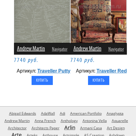
Andrew Martin
Andrew Martin
Navigator
Navigator
7740
руб.
7740
руб.
Артикул:
Traveller Putty
Артикул:
Traveller Red
Abigail Edwards
AdaWall
Adi
American Portfolio
Anaglypta
Andrew Martin
Anna French
Anthology
Antonina Vella
Aquarelle
Arlin
Architector
Architects Paper
Armani Casa
Art Design
Arte
Arteks
Arthouse
Artsimple
AS Creation
Ashdown