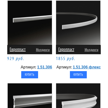
Европласт
Европласт
Молдинги
Молдинги
929
руб.
1855
руб.
Артикул:
1.51.306
Артикул:
1.51.306 флекс