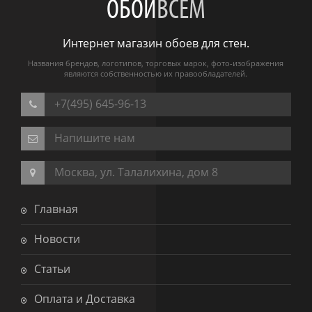
ОБОИ
ВСЕМ
Интернет магазин обоев для стен.
Названия брендов, логотипов, торговых марок, фото-изображения
являются собственностью их правообладателей.
+7(495) 645-96-13
Напишите нам
Москва, ул. Талалихина, дом 8
Главная
Новости
Статьи
Оплата и Доставка