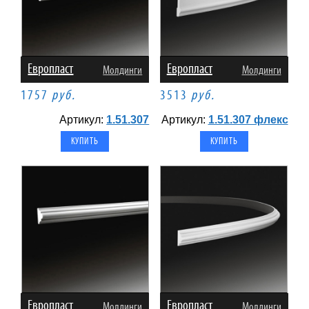
Европласт
Европласт
Молдинги
Молдинги
1757
руб.
3513
руб.
Артикул:
1.51.307
Артикул:
1.51.307 флекс
Европласт
Европласт
Молдинги
Молдинги