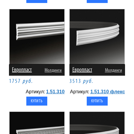
Европласт
Европласт
Молдинги
Молдинги
1757
руб.
3513
руб.
Артикул:
1.51.310
Артикул:
1.51.310 флекс