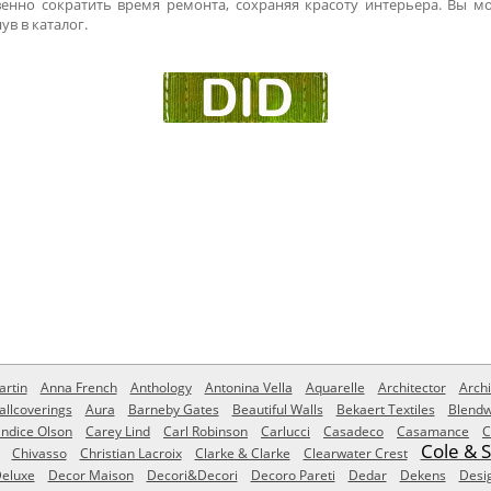
енно сократить время ремонта, сохраняя красоту интерьера. Вы мо
ув в каталог.
rtin
Anna French
Anthology
Antonina Vella
Aquarelle
Architector
Archi
allcoverings
Aura
Barneby Gates
Beautiful Walls
Bekaert Textiles
Blendw
ndice Olson
Carey Lind
Carl Robinson
Carlucci
Casadeco
Casamance
C
Cole & 
Chivasso
Christian Lacroix
Clarke & Clarke
Clearwater Crest
eluxe
Decor Maison
Decori&Decori
Decoro Pareti
Dedar
Dekens
Desi