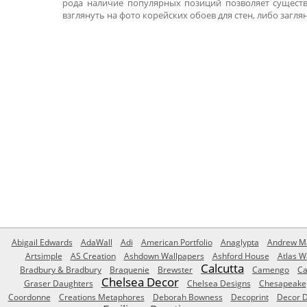
рода наличие популярных позиций позволяет существ
взглянуть на фото корейских обоев для стен, либо заглян
Abigail Edwards
AdaWall
Adi
American Portfolio
Anaglypta
Andrew Ma
Artsimple
AS Creation
Ashdown Wallpapers
Ashford House
Atlas W
Calcutta
Bradbury & Bradbury
Braquenie
Brewster
Camengo
Ca
Chelsea Decor
Graser Daughters
Chelsea Designs
Chesapeake
Coordonne
Creations Metaphores
Deborah Bowness
Decoprint
Decor D