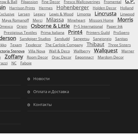
G.P.
row & Ball
Filpassion
Fine Decor
Fresco Wallcoverings
Fromental
uin
Hohenberger
Harrison Prints
Hermes
Holden Decor
Holland
Lincrusta
Exclusive
Larsen
Legacy
Lewis & Wood
Limonta
Linwood
Milassa
Morris
Maya Romanoff
Merci
Mineheart
Missoni Home
Osborne & Little
Omexco
Origin
P+S International
Paper Ink
Print4
Prestigious Textiles
Prima Italiana
Printers Guild
ProSpero
derson
Sandpiper Studios
Sandudd
Sangetsu
Sangiorgio
Sanitas
Thibaut
ekko
Texam
Texdecor
The Carlisle Company
Three Sisters
Wallquest
ictoria Stenova
Villa Nova
Wall & Deco
Wallberry
Warner
Zoffany
e
Room Decor
Orac Decor
Европласт
Mardom Decor
azzi
NC
Faboie
Новости
Оплата и Доставка
Контакты