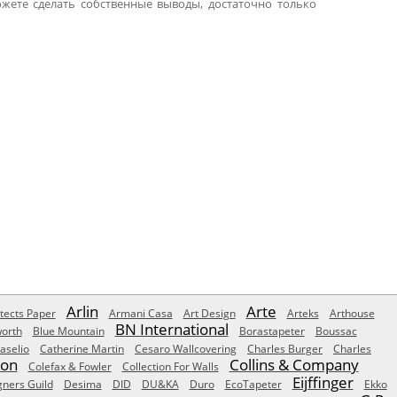
жете сделать собственные выводы, достаточно только
Arlin
Arte
tects Paper
Armani Casa
Art Design
Arteks
Arthouse
BN International
orth
Blue Mountain
Borastapeter
Boussac
aselio
Catherine Martin
Cesaro Wallcovering
Charles Burger
Charles
Son
Collins & Company
Colefax & Fowler
Collection For Walls
Eijffinger
gners Guild
Desima
DID
DU&KA
Duro
EcoTapeter
Ekko