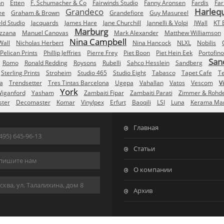
nn
Etten
F. Schumacher & Co
Fairwinds Studio
Fanny Aronsen
Fardis
Far
Grandeco
Harleq
ee
Graham & Brown
Grandefiore
Guy Masureel
eld Studio
Jacquards
James Hare
Jane Churchill
Jannelli & Volpi
JWall
KT 
Marburg
izzana
Manuel Canovas
Mark Alexander
Matthew Williamson
Nina Campbell
Wall
Nicholas Herbert
Nina Hancock
NLXL
Nobilis
Pelican Prints
Phillip Jeffries
Pierre Frey
Piet Boon
Piet Hein Eek
Portofino
San
Romo
Ronald Redding
Roysons
Rubelli
Sahco Hesslein
Sandberg
Sterling Prints
Stroheim
Studio 465
Studio Eight
Tabasco
Tapet Cafe
T
a
Trendsetter
Tres Tintas Barcelona
Ugepa
Vahallan
Vatos
Vescom
V
York
iganford
Yasham
Zambaiti Fipar
Zambaiti Parati
Zimmer & Rohd
ster
Decomaster
Komar
Vinylpex
Erfurt
Baoqili
LSI
Luna
Kerama Mar
Главная
495) 645-96-13
Статьи
пишите нам
О компании
ква, ул. Талалихина, дом 8
Архив