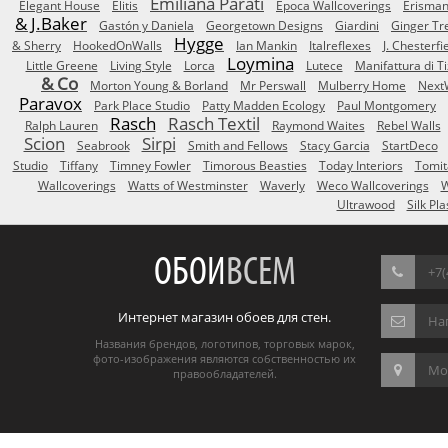
Emiliana Parati
Elegant House
Elitis
Epoca Wallcoverings
Erisma
& J.Baker
Gastón y Daniela
Georgetown Designs
Giardini
Ginger Tr
Hygge
& Sherry
HookedOnWalls
Ian Mankin
Italreflexes
J. Chesterfi
Loymina
Little Greene
Living Style
Lorca
Lutece
Manifattura di T
& Co
Morton Young & Borland
Mr Perswall
Mulberry Home
Next
Paravox
Park Place Studio
Patty Madden Ecology
Paul Montgomery
Rasch
Rasch Textil
Ralph Lauren
Raymond Waites
Rebel Walls
Scion
Sirpi
Seabrook
Smith and Fellows
Stacy Garcia
StartDeco
Studio
Tiffany
Timney Fowler
Timorous Beasties
Today Interiors
Tomit
Wallcoverings
Watts of Westminster
Waverly
Weco Wallcoverings
W
Ultrawood
Silk Pla
ОБОИ
ВСЕМ
+7(
Интернет магазин обоев для стен.
На
Названия брендов, логотипов, торговых марок,
фото-изображения являются собственностью их
Мос
правообладателей.